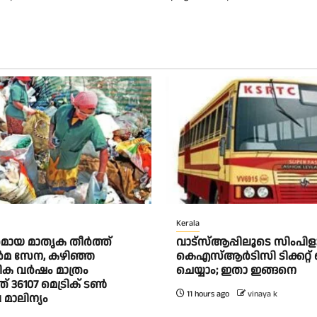
Kerala
മായ മാതൃക തീര്‍ത്ത്
വാട്‌സ്ആപ്പിലൂടെ സിംപി
‍മ സേന, കഴിഞ്ഞ
കെഎസ്ആര്‍ടിസി ടിക്കറ്റ് 
ിക വര്‍ഷം മാത്രം
ചെയ്യാം; ഇതാ ഇങ്ങനെ
് 36107 മെട്രിക് ടണ്‍
11 hours ago
vinaya k
ാലിന്യം