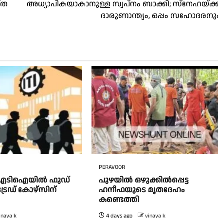
്ത
അധ്യാപികയാകാനുള്ള സ്വപ്‌നം ബാക്കി; സ്‌നേഹയ്ക്ക
ദാരുണാന്ത്യം, ഒപ്പം സഹോദരനു
PERAVOOR
ഐടിഐയിൽ ഫുഡ്
പുഴയിൽ ഒഴുക്കിൽപ്പെട്ട
്രേഡ് കോഴ്സിന്
ഹനീഫയുടെ മൃതദേഹം
കണ്ടെത്തി
inaya k
4 days ago
vinaya k