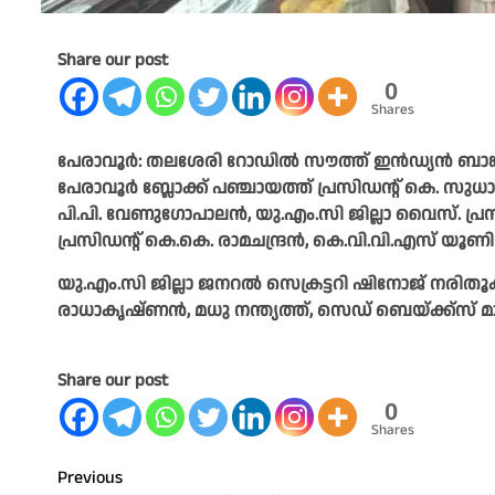
Share our post
0
Shares
പേരാവൂർ: തലശേരി റോഡിൽ സൗത്ത് ഇൻഡ്യൻ ബാങ്കി
പേരാവൂർ ബ്ലോക്ക് പഞ്ചായത്ത് പ്രസിഡന്റ് കെ. സുധാ
പി.പി. വേണുഗോപാലൻ, യു.എം.സി ജില്ലാ വൈസ്. പ്ര
പ്രസിഡന്റ് കെ.കെ. രാമചന്ദ്രൻ, കെ.വി.വി.എസ് യൂണിറ്
യു.എം.സി ജില്ലാ ജനറൽ സെക്രട്ടറി ഷിനോജ് നരിതൂ
രാധാകൃഷ്ണൻ, മധു നന്ത്യത്ത്, സെഡ് ബെയ്ക്ക്‌സ് മാ
Share our post
0
Shares
Post
Previous