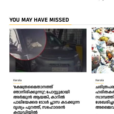
YOU MAY HAVE MISSED
Kerala
Kerala
‘ക്ഷേത്രമൈതാനത്ത്
ചരിത്രപര
ഞാനിരിക്കുന്നു’; പോസ്റ്റുമായി
ഹരിതകര്
അർജുൻ ആയങ്കി, കാറിൽ
സാമ്പത്ത
പാലിയേക്കര ടോൾ പ്ലാസ കടക്കുന്ന
ശേഖരിച്ചത
ദൃശ്യം പുറത്ത്, സഹോദരൻ
അജൈവ മ
കസ്റ്റഡിയിൽ