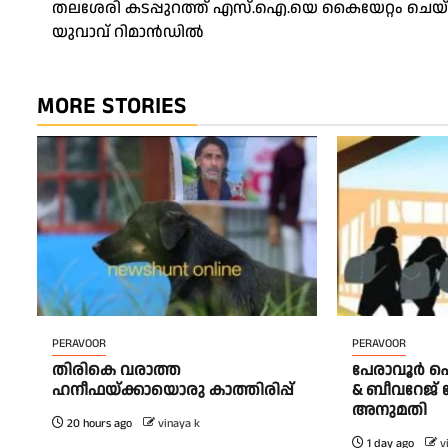
തലശേരി കടപ്പുറത്ത് എസ്.ഐ.യെ കൈയേറ്റം ചെയ
navigation
യുവാവ് റിമാൻഡിൽ
MORE STORIES
PERAVOOR
PERAVOOR
തിരികെ വരാത്ത
പേരാവൂർ 
ഹനീഫയ്ക്കായൊരു കാത്തിരിപ്പ്
& ബീവറേജ് ട
അനുമതി
20 hours ago
vinaya k
1 day ago
v