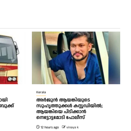
Kerala
ളായി
അർജുൻ ആയങ്കിയുടെ
ബുക്ക്
സുഹൃത്തുക്കൾ കസ്റ്റഡിയിൽ;
ആയങ്കിയെ പിടിക്കാൻ
നെട്ടോട്ടമോടി പോലീസ്
12 hours ago
vinaya k