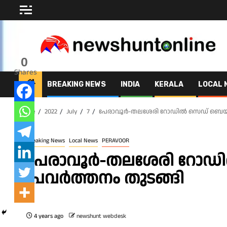
Skip
to
content
0
Shares
BREAKING NEWS
INDIA
KERALA
LOCAL 
Home
2022
July
7
പേരാവൂർ-തലശേരി റോഡിൽ സെഡ് ബെയ്ക്ക
Breaking News
Local News
PERAVOOR
പേരാവൂർ-തലശേരി റോഡിൽ
പ്രവർത്തനം തുടങ്ങി
4 years ago
newshunt webdesk