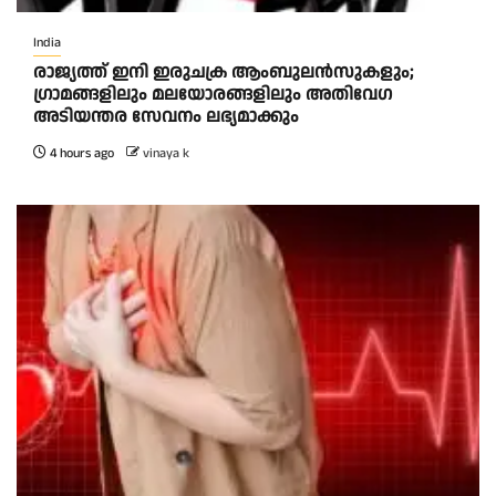
India
രാജ്യത്ത് ഇനി ഇരുചക്ര ആംബുലന്‍സുകളും;
ഗ്രാമങ്ങളിലും മലയോരങ്ങളിലും അതിവേഗ
അടിയന്തര സേവനം ലഭ്യമാക്കും
4 hours ago
vinaya k