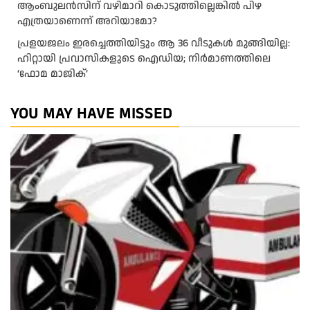
ആംബുലന്‍സിന് വഴിമാറി കൊടുത്തില്ലെങ്കില്‍ പിഴ
എത്രയാണെന്ന് അറിയാമോ?
പ്രളയജലം ഇരച്ചെത്തിയിട്ടും ആ 36 വീടുകൾ മുങ്ങിയില്ല:
ഹിറ്റായി പ്രവാസികളുടെ ഐഡിയ; നിർമാണത്തിലെ
‘ഫോമ മാജിക്’
YOU MAY HAVE MISSED