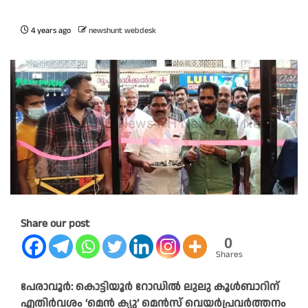
4 years ago
newshunt webdesk
Share our post
0
Shares
പേരാവൂർ: കൊട്ടിയൂർ റോഡിൽ ലുലു കൂൾബാറിന്
എതിർവശം ‘മെൻ ക്യു’ മെൻസ് വെയർപ്രവർത്തനം