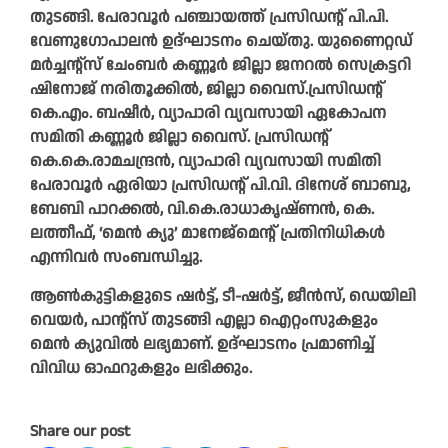
തുടങ്ങി. പേരാവൂർ പഞ്ചായത്ത് പ്രസിഡന്റ് പി.പി.
വേണുഗോപാലൻ ഉദ്ഘാടനം ചെയ്തു. യുണൈറ്റഡ്
മർച്ചന്റ്‌സ് ചേംബർ കണ്ണൂർ ജില്ലാ ജനറൽ സെക്രട്ടറി
ഷിനോജ് നരിതൂക്കിൽ, ജില്ലാ വൈസ്.പ്രസിഡന്റ്
കെ.എം. ബഷീർ, വ്യാപാരി വ്യവസായി ഏകോപന
സമിതി കണ്ണൂർ ജില്ലാ വൈസ്. പ്രസിഡന്റ്
കെ.കെ.രാമചന്ദ്രൻ, വ്യാപാരി വ്യവസായി സമിതി
പേരാവൂർ ഏരിയാ പ്രസിഡന്റ് പി.വി. ദിനേശ് ബാബു,
ബേബി പാറക്കൽ, വി.കെ.രാധാകൃഷ്ണൻ, കെ.
ലത്തീഫ്, ‘മെൻ ക്യു’ മാനേജ്‌മെന്റ് പ്രതിനിധികൾ
എന്നിവർ സംബന്ധിച്ചു.
ആൺകുട്ടികളുടെ ഷർട്ട്, ടീ-ഷർട്ട്, ജീൻസ്, ഡെയിലി
വെയർ, പാന്റ്‌സ് തുടങ്ങി എല്ലാ ഐറ്റംസുകളും
മെൻ ക്യുവിൽ ലഭ്യമാണ്. ഉദ്ഘാടനം പ്രമാണിച്ച്
വിവിധ ഓഫറുകളും ലഭിക്കും.
Share our post