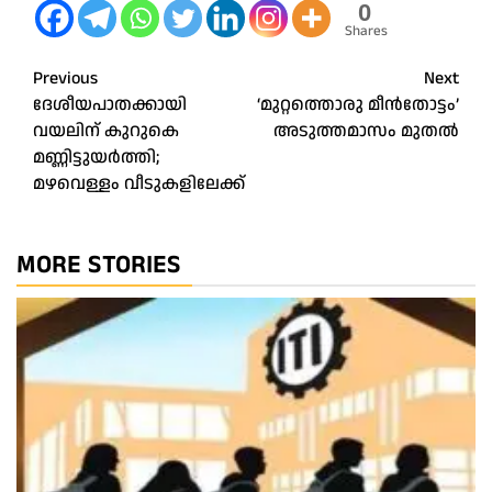
0
Shares
Post
Previous
Next
ദേശീയപാതക്കായി
‘മുറ്റത്തൊരു മീൻതോട്ടം’
navigation
വയലിന് കുറുകെ
അടുത്തമാസം മുതൽ
മണ്ണിട്ടുയർത്തി;
മഴവെള്ളം വീടുകളിലേക്ക്
MORE STORIES