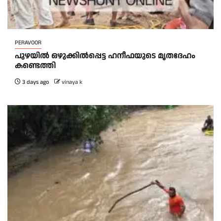
PERAVOOR
പുഴയിൽ ഒഴുക്കിൽപ്പെട്ട ഹനീഫയുടെ മൃതദേഹം
കണ്ടെത്തി
3 days ago
vinaya k