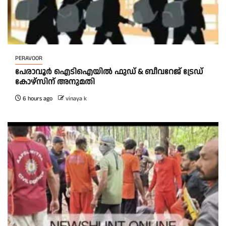
PERAVOOR
പേരാവൂർ ഐടിഐയിൽ ഫുഡ് & ബീവറേജ് ട്രേഡ്
കോഴ്സിന് അനുമതി
6 hours ago
vinaya k