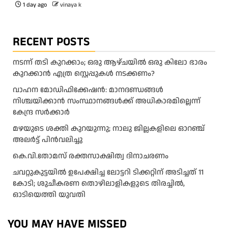
1 day ago
vinaya k
RECENT POSTS
നടന്ന് തടി കുറക്കാം; ഒരു ആഴ്ചയിൽ ഒരു കിലോ ഭാരം
കുറക്കാൻ എത്ര സ്റ്റെപ്പുകൾ നടക്കണം?
വാഹന മോഡിഫിക്കേഷൻ: മാനദണ്ഡങ്ങൾ
നിശ്ചയിക്കാൻ സംസ്ഥാനങ്ങൾക്ക് അധികാരമില്ലെന്ന്
കേന്ദ്ര സർക്കാർ
മ​ഴ​യു​ടെ ശ​ക്തി കു​റ​യു​ന്നു; നാ​ലു ജി​ല്ല​ക​ളി​ലെ ഓ​റ​ഞ്ച്
അ​ല​ർ​ട്ട് പി​ൻ​വ​ലി​ച്ചു
കെ.വി.തോമസ് രക്തസാക്ഷിത്വ ദിനാചരണം
ചവറ്റുകുട്ടയിൽ ഉപേക്ഷിച്ച ലോട്ടറി ടിക്കറ്റിന് അടിച്ചത് 11
കോടി; ശുചീകരണ തൊഴിലാളികളുടെ തിരച്ചിൽ,
ഓടിയെത്തി യുവതി
YOU MAY HAVE MISSED