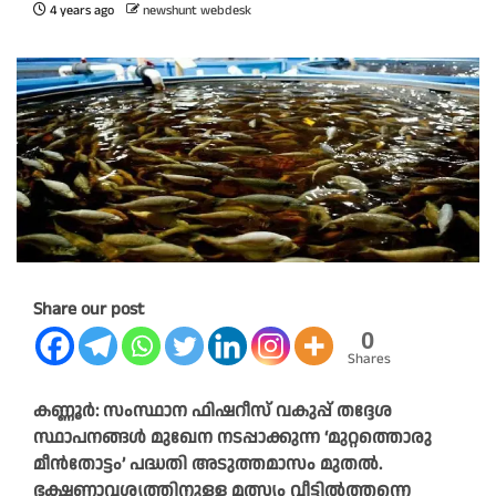
4 years ago
newshunt webdesk
Share our post
0
Shares
കണ്ണൂർ: സംസ്ഥാന ഫിഷറീസ് വകുപ്പ് തദ്ദേശ
സ്ഥാപനങ്ങൾ മുഖേന നടപ്പാക്കുന്ന ‘മുറ്റത്തൊരു
മീൻതോട്ടം’ പദ്ധതി അടുത്തമാസം മുതൽ.
ഭക്ഷണാവശ്യത്തിനുള്ള മത്സ്യം വീട്ടിൽത്തന്നെ