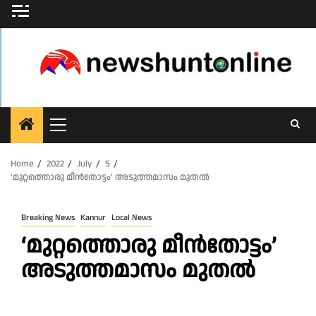
Skip
to
content
Primary
Menu
Home
2022
July
5
‘മുറ്റത്തൊരു മീൻതോട്ടം’ അടുത്തമാസം മുതൽ
Breaking News
Kannur
Local News
‘മുറ്റത്തൊരു മീൻതോട്ടം’
അടുത്തമാസം മുതൽ