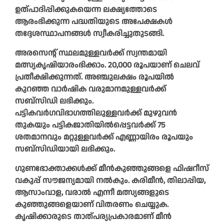
ഉത്പാദിപ്പിക്കുകയെന്ന ലക്ഷ്യത്തോടെ
ആരംഭിക്കുന്ന പദ്ധതിയുടെ അപേക്ഷകൾ
തദ്ദേശസ്ഥാപനങ്ങൾ സ്വീകരിച്ചുതുടങ്ങി.
അരസെന്റ് സ്ഥലമുള്ളവർക്ക് സ്വന്തമായി
മത്സ്യകൃഷിയാരംഭിക്കാം. 20,000 രൂപയാണ് ചെലവ്
പ്രതീക്ഷിക്കുന്നത്. അഞ്ചുലക്ഷം രൂപയിൽ
കുറഞ്ഞ വാർഷിക വരുമാനമുള്ളവർക്ക്
സബ്സിഡി ലഭിക്കും.
പട്ടികവർഗവിഭാഗത്തിലുള്ളവർക്ക് മുഴുവൻ
തുകയും പട്ടികജാതിയിൽപ്പെട്ടവർക്ക് 75
ശതമാനവും മറ്റുള്ളവർക്ക് എണ്ണായിരം രൂപയും
സബ്സിഡിയായി ലഭിക്കും.
ഗുണഭോക്താക്കൾക്ക് മീൻകുഞ്ഞുങ്ങളെ ഫിഷറീസ്
വകുപ്പ് സൗജന്യമായി നൽകും. കരിമീൻ, തിലാപ്പിയ,
ആസാംവാള, വരാൽ എന്നീ മത്സ്യങ്ങളുടെ
കുഞ്ഞുങ്ങളെയാണ് വിതരണം ചെയ്യുക.
കൃഷിക്കാരുടെ താത്‌പര്യപ്രകാരമാണ് മീൻ