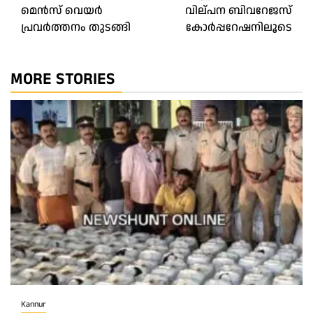
navigation
മെൻസ് വെയർ
വില്പന ബിവറേജസ്
പ്രവർത്തനം തുടങ്ങി
കോർപ്പറേഷനിലൂടെ
MORE STORIES
Kannur