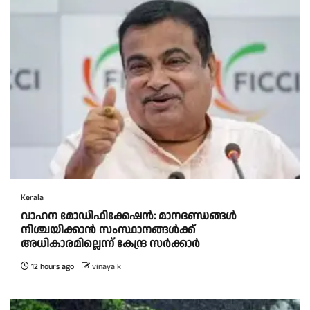
Kerala
വാഹന മോഡിഫിക്കേഷൻ: മാനദണ്ഡങ്ങൾ
നിശ്ചയിക്കാൻ സംസ്ഥാനങ്ങൾക്ക്
അധികാരമില്ലെന്ന് കേന്ദ്ര സർക്കാർ
12 hours ago
vinaya k