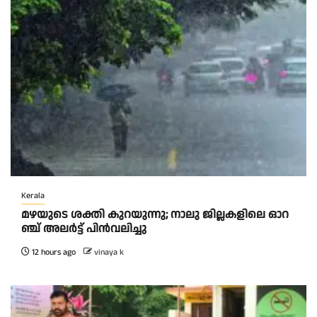
Kerala
മ​ഴ​യു​ടെ ശ​ക്തി കു​റ​യു​ന്നു; നാ​ലു ജി​ല്ല​ക​ളി​ലെ ഓ​റ​
ഞ്ച് അ​ല​ർ​ട്ട് പി​ൻ​വ​ലി​ച്ചു
12 hours ago
vinaya k