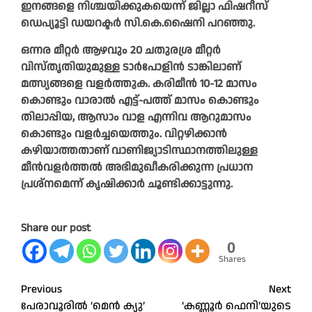
ഇനങ്ങളെ നിശ്ചയിക്കുകയെന്ന് ജില്ലാ ഫിഷറീസ്
ഡെപ്യൂട്ടി ഡയറക്ടർ സി.കെ.ഷൈനി പറഞ്ഞു.
ഒന്നര മീറ്റർ ആഴവും 20 ചതുരശ്ര മീറ്റർ
വിസ്തൃതിയുമുള്ള ടാർപോളിൻ ടാങ്കിലാണ്
മത്സ്യങ്ങളെ വളർത്തുക. കരിമീൻ 10-12 മാസം
കൊണ്ടും വാരാൽ എട്ട്-പത്ത് മാസം കൊണ്ടും
തിലാപ്പിയ, ആസാം വാള എന്നിവ ആറുമാസം
കൊണ്ടും വളർച്ചയെത്തും. വിറ്റഴിക്കാൻ
കഴിയാത്തതാണ് വാണിജ്യാടിസ്ഥാനത്തിലുള്ള
മീൻവളർത്തൽ അഭിമുഖീകരിക്കുന്ന പ്രധാന
പ്രശ്നമെന്ന് കൃഷിക്കാർ ചൂണ്ടിക്കാട്ടുന്നു.
Share our post
0
Shares
Post
Previous
Next
പേരാവൂരിൽ ‘മെൻ ക്യു’
‘കണ്ണൂർ ഫെനി’യുടെ