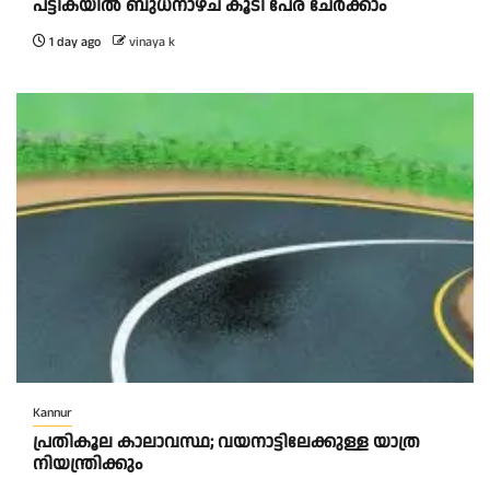
പട്ടികയിൽ ബുധനാഴ്ച കൂടി പേര് ചേർക്കാം
1 day ago
vinaya k
Kannur
പ്രതികൂല കാലാവസ്ഥ; വയനാട്ടിലേക്കുള്ള യാത്ര
നിയന്ത്രിക്കും