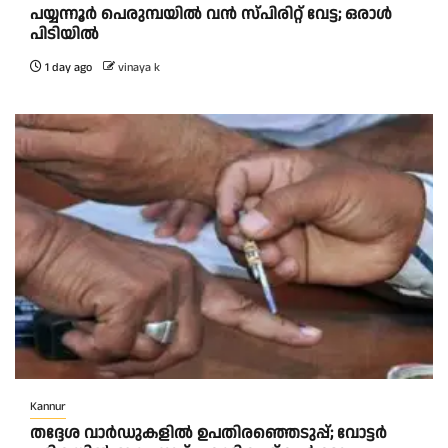
പയ്യന്നൂർ പെരുമ്പയിൽ വൻ സ്‌പിരിറ്റ് വേട്ട; ഒരാൾ
പിടിയിൽ
1 day ago
vinaya k
Kannur
തദ്ദേശ വാർഡുകളിൽ ഉപതിരഞ്ഞെടുപ്പ്; വോട്ടർ