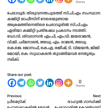
Shares
പേരാവൂർ: തിരുവനന്തപുരത്ത് സി.പി.എം സംസ്ഥാന
കമ്മിറ്റി ഓഫീസിന്‌ നേരെയുണ്ടായ
അക്രമത്തിനെതിരെ പേരാവൂരിൽ സി.പി.എം
ഏരിയാ കമ്മിറ്റി പ്രതിഷേധ പ്രകടനം നടത്തി.
ഡോ.വി. ശിവദാസൻ എം.പി, എം.വി. ജയരാജൻ,
വി.ജി. പദ്മനാഭൻ, അഡ്വ. എം. രാജൻ, അഡ്വ.
കെ.ജെ. ജോസഫ്, കെ.എ. രജീഷ്, ടി. വിജയൻ, ജിജി
ജോയി, കെ. സുധാകരൻ തുടങ്ങിയവർ നേതൃത്വം
നല്കി.
Share our post
0
Shares
Post
Previous
Next
പ്രീമെട്രിക്
രാഹുൽ ഗാന്ധിക്ക്
navigation
ഹോസ്റ്റലുകളിൽ മേട്രൻ
പേരാവൂരിൽ കോൺഗ്രസ്