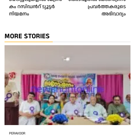
കം റസിഡൻറ് ട്യൂട്ടർ
പ്രവർത്തകരുടെ
നിയമനം
അഭിവാദ്യം
MORE STORIES
PERAVOOR