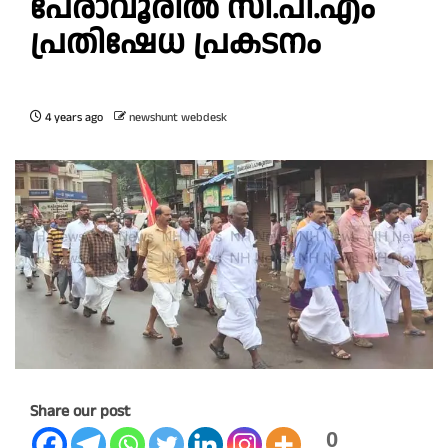
പേരാവൂരിൽ സി.പി.എം
പ്രതിഷേധ പ്രകടനം
4 years ago
newshunt webdesk
Share our post
0