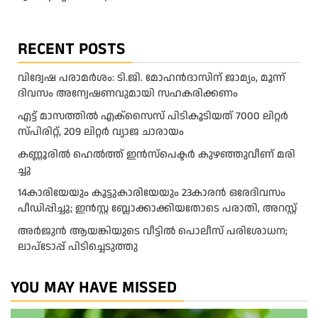
RECENT POSTS
വിദ്വേഷ പരാമർശം: ടി.ജി. മോഹൻദാസിന് ജാമ്യം, മൂന്ന്
ദിവസം അന്വേഷണവുമായി സഹകരിക്കണം
എട്ട് മാസത്തിൽ എക്സൈസ് പിടികൂടിയത് 7000 ലിറ്റർ
സ്പിരിറ്റ്‌, 209 ലിറ്റർ വ്യാജ ചാരായം
ക​ണ്ണൂ​രി​ൽ ഹെ​ൽ​ത്ത്‌ ഇ​ൻ​സ്‌​പെ​ക്ട​ർ കു​ഴ​ഞ്ഞു​വീ​ണ് മ​രി​
ച്ചു
14കാരിയേയും കൂട്ടുകാരിയേയും 23കാരൻ ഒരേദിവസം
പീഡിപ്പിച്ചു; ഇൻസ്റ്റ ബ്ലോക്കാക്കിയതോടെ പരാതി, അറസ്റ്റ്
അർജുൻ ആയങ്കിയുടെ വീട്ടിൽ പൊലീസ് പരിശോധന;
ലാപ്ടോപ്പ് പിടിച്ചെടുത്തു
YOU MAY HAVE MISSED