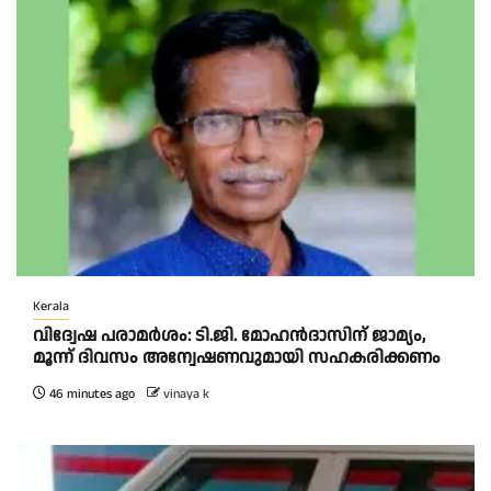
Kerala
വിദ്വേഷ പരാമർശം: ടി.ജി. മോഹൻദാസിന് ജാമ്യം,
മൂന്ന് ദിവസം അന്വേഷണവുമായി സഹകരിക്കണം
46 minutes ago
vinaya k