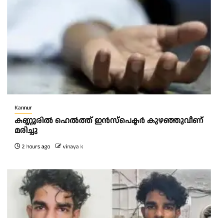
Kannur
ക​ണ്ണൂ​രി​ൽ ഹെ​ൽ​ത്ത്‌ ഇ​ൻ​സ്‌​പെ​ക്ട​ർ കു​ഴ​ഞ്ഞു​വീ​ണ്
മ​രി​ച്ചു
2 hours ago
vinaya k