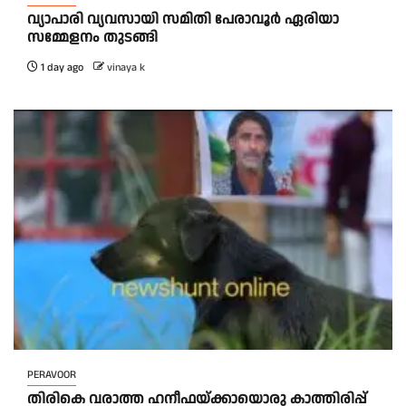
വ്യാപാരി വ്യവസായി സമിതി പേരാവൂർ ഏരിയാ
സമ്മേളനം തുടങ്ങി
1 day ago
vinaya k
PERAVOOR
തിരികെ വരാത്ത ഹനീഫയ്ക്കായൊരു കാത്തിരിപ്പ്