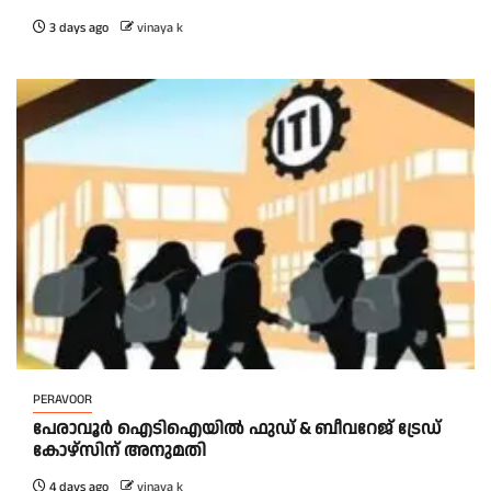
3 days ago
vinaya k
PERAVOOR
പേരാവൂർ ഐടിഐയിൽ ഫുഡ് & ബീവറേജ് ട്രേഡ്
കോഴ്സിന് അനുമതി
4 days ago
vinaya k