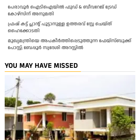
പേരാവൂർ ഐടിഐയിൽ ഫുഡ് & ബീവറേജ് ട്രേഡ്
കോഴ്സിന് അനുമതി
ഫ്രഷ് കട്ട് പ്ലാന്റ് പൂട്ടാനുള്ള ഉത്തരവ് സ്റ്റേ ചെയ്ത്
ഹൈക്കോടതി
മുഖ്യമന്ത്രിയെ അപകീർത്തിപ്പെടുത്തുന്ന ഫേയ്സ്ബുക്ക്
പോസ്റ്റ്; ബേപ്പൂർ സ്വദേശി അറസ്റ്റിൽ
YOU MAY HAVE MISSED