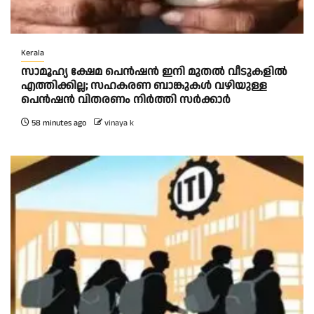
Kerala
സാമൂഹ്യ ക്ഷേമ പെൻഷൻ ഇനി മുതൽ വീടുകളിൽ
എത്തിക്കില്ല; സഹകരണ ബാങ്കുകൾ വഴിയുള്ള
പെൻഷൻ വിതരണം നിർത്തി സർക്കാർ
58 minutes ago
vinaya k