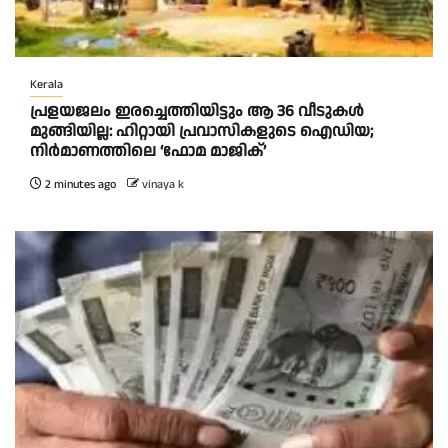
Kerala
പ്രളയജലം ഇരച്ചെത്തിയിട്ടും ആ 36 വീടുകൾ
മുങ്ങിയില്ല: ഹിറ്റായി പ്രവാസികളുടെ ഐഡിയ;
നിർമാണത്തിലെ ‘ഫോമ മാജിക്’
2 minutes ago
vinaya k