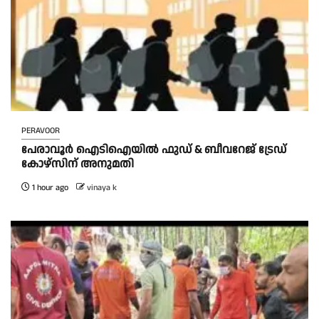
PERAVOOR
പേരാവൂർ ഐടിഐയിൽ ഫുഡ് & ബീവറേജ് ട്രേഡ്
കോഴ്സിന് അനുമതി
1 hour ago
vinaya k