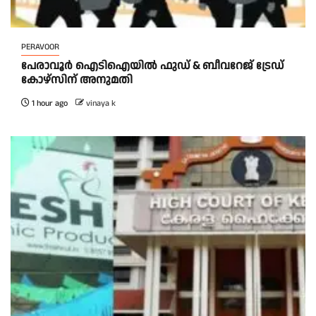
PERAVOOR
പേരാവൂർ ഐടിഐയിൽ ഫുഡ് & ബീവറേജ് ട്രേഡ്
കോഴ്സിന് അനുമതി
1 hour ago
vinaya k