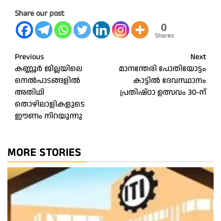
Share our post
0
Shares
Post
Previous
Next
കണ്ണൂർ ജില്ലയിലെ
മാനന്തേരി പോതിയോട്ടം
navigation
നെൽപാടങ്ങളിൽ
കാട്ടിൽ ദേവസ്ഥാനം
അതിഥി
പ്രതിഷ്ഠാ ഉത്സവം 30-ന്
തൊഴിലാളികളുടെ
ഈണം നിറയുന്നു
MORE STORIES