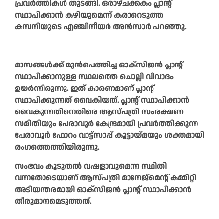
പ്രവർത്തികൾ തുടങ്ങി. ഒരാഴ്ചക്കകം പ്ലാന്റ്
സ്ഥാപിക്കാൻ കഴിയുമെന്ന് കരാറെടുത്ത
കമ്പനിയുടെ എഞ്ചിനീയർ അൻസാർ പറഞ്ഞു.
മാസങ്ങൾക്ക് മുൻപെത്തിച്ച ഓക്‌സിജൻ പ്ലാന്റ്
സ്ഥാപിക്കാനുള്ള സ്ഥലത്തെ ചൊല്ലി വിവാദം
ഉയർന്നിരുന്നു. ഇത് കാരണമാണ് പ്ലാന്റ്
സ്ഥാപിക്കുന്നത് വൈകിയത്. പ്ലാന്റ് സ്ഥാപിക്കാൻ
വൈകുന്നതിനെതിരെ ആസ്പത്രി സംരക്ഷണ
സമിതിയും പേരാവൂർ കേന്ദ്രമായി പ്രവർത്തിക്കുന്ന
പേരാവൂർ ഫോറം വാട്ട്‌സാപ്പ് കൂട്ടായ്മയും ശക്തമായി
രംഗത്തെത്തിയിരുന്നു.
സംഭവം കൂടുതൽ വഷളാവുമെന്ന സ്ഥിതി
വന്നതോടെയാണ് ആസ്പത്രി മാനേജ്‌മെന്റ് കമ്മിറ്റി
അടിയന്തരമായി ഓക്‌സിജൻ പ്ലാന്റ് സ്ഥാപിക്കാൻ
തീരുമാനമെടുത്തത്.