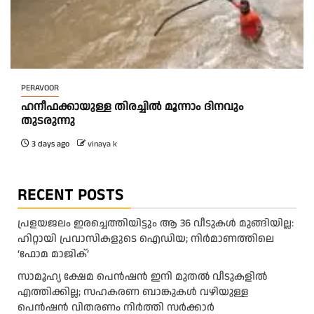
PERAVOOR
ഹനീഫക്കായുള്ള തിരച്ചിൽ മൂന്നാം ദിനവും
തുടരുന്നു
3 days ago
vinaya k
RECENT POSTS
പ്രളയജലം ഇരച്ചെത്തിയിട്ടും ആ 36 വീടുകൾ മുങ്ങിയില്ല:
ഹിറ്റായി പ്രവാസികളുടെ ഐഡിയ; നിർമാണത്തിലെ
‘ഫോമ മാജിക്’
സാമൂഹ്യ ക്ഷേമ പെൻഷൻ ഇനി മുതൽ വീടുകളിൽ
എത്തിക്കില്ല; സഹകരണ ബാങ്കുകൾ വഴിയുള്ള
പെൻഷൻ വിതരണം നിർത്തി സർക്കാർ