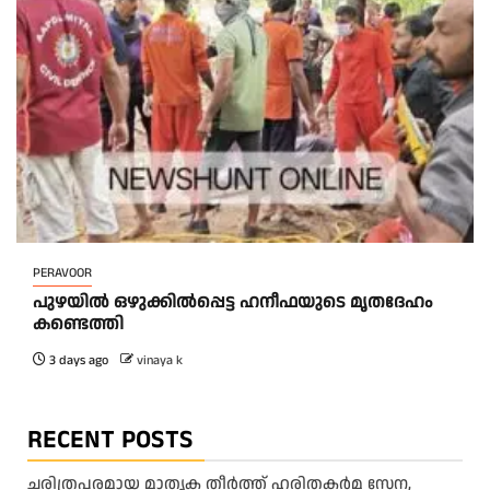
PERAVOOR
പുഴയിൽ ഒഴുക്കിൽപ്പെട്ട ഹനീഫയുടെ മൃതദേഹം
കണ്ടെത്തി
3 days ago
vinaya k
RECENT POSTS
ചരിത്രപരമായ മാതൃക തീര്‍ത്ത് ഹരിതകര്‍മ സേന,