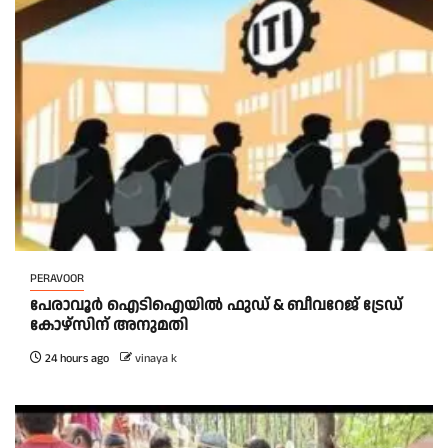
PERAVOOR
പേരാവൂർ ഐടിഐയിൽ ഫുഡ് & ബീവറേജ് ട്രേഡ്
കോഴ്സിന് അനുമതി
24 hours ago
vinaya k