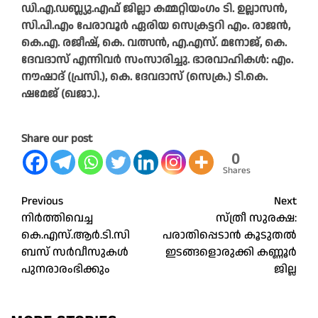
ഡി.എ.ഡബ്ല്യു.എഫ് ജില്ലാ കമ്മറ്റിയംഗം ടി. ഉല്ലാസൻ,
സി.പി.എം പേരാവൂർ ഏരിയ സെക്രട്ടറി എം. രാജൻ,
കെ.എ. രജീഷ്, കെ. വത്സൻ, എ.എസ്. മനോജ്, കെ.
ദേവദാസ് എന്നിവർ സംസാരിച്ചു. ഭാരവാഹികൾ: എം.
നൗഷാദ് (പ്രസി.), കെ. ദേവദാസ് (സെക്ര.) ടി.കെ.
ഷമേജ് (ഖജാ.).
Share our post
0
Shares
Post
Previous
Next
നിർത്തിവെച്ച
സ്ത്രീ സുരക്ഷ:
navigation
കെ.എസ്.ആർ.ടി.സി
പരാതിപ്പെടാൻ കൂടുതൽ
ബസ് സർവീസുകൾ
ഇടങ്ങളൊരുക്കി കണ്ണൂർ
പുനരാരംഭിക്കും
ജില്ല