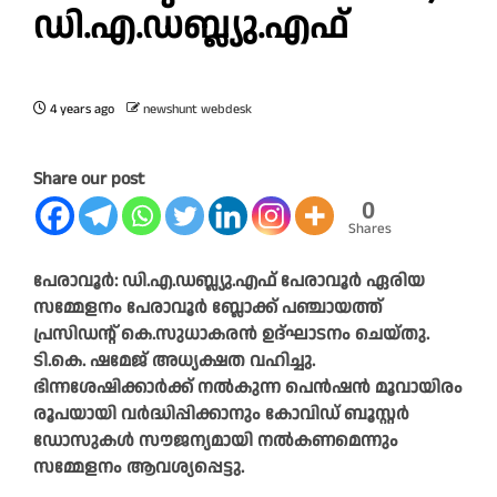
ഡി.എ.ഡബ്ല്യു.എഫ്
4 years ago
newshunt webdesk
Share our post
0
Shares
പേരാവൂർ: ഡി.എ.ഡബ്ല്യു.എഫ് പേരാവൂർ ഏരിയ
സമ്മേളനം പേരാവൂർ ബ്ലോക്ക് പഞ്ചായത്ത്
പ്രസിഡന്റ് കെ.സുധാകരൻ ഉദ്ഘാടനം ചെയ്തു.
ടി.കെ. ഷമേജ് അധ്യക്ഷത വഹിച്ചു.
ഭിന്നശേഷിക്കാർക്ക് നൽകുന്ന പെൻഷൻ മൂവായിരം
രൂപയായി വർദ്ധിപ്പിക്കാനും കോവിഡ് ബൂസ്റ്റർ
ഡോസുകൾ സൗജന്യമായി നൽകണമെന്നും
സമ്മേളനം ആവശ്യപ്പെട്ടു.