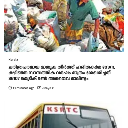
Kerala
ചരിത്രപരമായ മാതൃക തീര്‍ത്ത് ഹരിതകര്‍മ സേന,
കഴിഞ്ഞ സാമ്പത്തിക വര്‍ഷം മാത്രം ശേഖരിച്ചത്
36107 മെട്രിക് ടണ്‍ അജൈവ മാലിന്യം
13 minutes ago
vinaya k