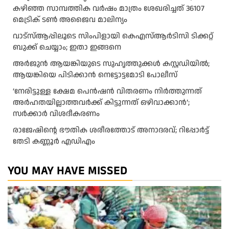
കഴിഞ്ഞ സാമ്പത്തിക വര്‍ഷം മാത്രം ശേഖരിച്ചത് 36107
മെട്രിക് ടണ്‍ അജൈവ മാലിന്യം
വാട്‌സ്ആപ്പിലൂടെ സിംപിളായി കെഎസ്ആര്‍ടിസി ടിക്കറ്റ്
ബുക്ക് ചെയ്യാം; ഇതാ ഇങ്ങനെ
അർജുൻ ആയങ്കിയുടെ സുഹൃത്തുക്കൾ കസ്റ്റഡിയിൽ;
ആയങ്കിയെ പിടിക്കാൻ നെട്ടോട്ടമോടി പോലീസ്
‘നേരിട്ടുള്ള ക്ഷേമ പെൻഷൻ വിതരണം നി‍‍ർത്തുന്നത്
അർഹതയില്ലാത്തവർക്ക് കിട്ടുന്നത് ഒഴിവാക്കാൻ’;
സർക്കാ‍ർ വിശദീകരണം
രാജേഷിന്റെ ഭൗതിക ശരീരത്തോട് അനാദരവ്; റിപ്പോർട്ട്
തേടി കണ്ണൂർ എഡിഎം
YOU MAY HAVE MISSED