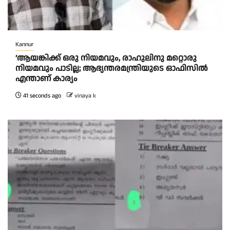
Kannur
‘ആയങ്കിക്ക് ഒരു നിയമവും, രാഹുലിനു മറ്റൊരു
നിയമവും പാടില്ല; ആഭ്യന്തരമന്ത്രിയുടെ ഓഫിസിൽ
എന്താണ് കാര്യം
41 seconds ago
vinaya k