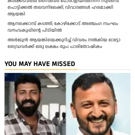
കപ്പക്കടവിലെ സൈബർ പോരാളിയിൽനിന്ന് സ്വർണം
പൊട്ടിക്കൽ തലവനിലേക്ക്; വിവാദങ്ങൾ ഹരമാക്കി
ആയങ്കി
ആനക്കൊമ്പ് കടത്ത്; കോഴിക്കോട് അഞ്ചംഗ സംഘം
വനംവകുപ്പിന്റെ പിടിയിൽ
അ​ർ​ജു​ൻ ആ​യ​ങ്കി​യെ​ക്കു​റി​ച്ച് വി​വ​രം ന​ൽ​കി​യ ഓ​ട്ടോ
ഡ്രൈ​വ​ർ​ക്ക് ഒ​രു ല​ക്ഷം രൂ​പ പാ​രി​തോ​ഷി​കം
YOU MAY HAVE MISSED