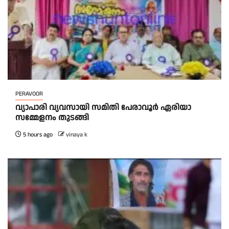
PERAVOOR
വ്യാപാരി വ്യവസായി സമിതി പേരാവൂർ ഏരിയാ
സമ്മേളനം തുടങ്ങി
5 hours ago
vinaya k