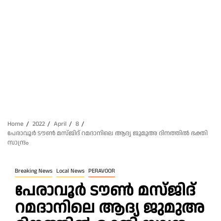
Home
2022
April
8
പേരാവൂർ ടൗൺ മസ്ജിദ് റമദാനിലെ ആദ്യ ജുമുഅ ദിനത്തിൽ ഭക്തി
സാന്ദ്രം
Breaking News
Local News
PERAVOOR
പേരാവൂർ ടൗൺ മസ്ജിദ്
റമദാനിലെ ആദ്യ ജുമുഅ