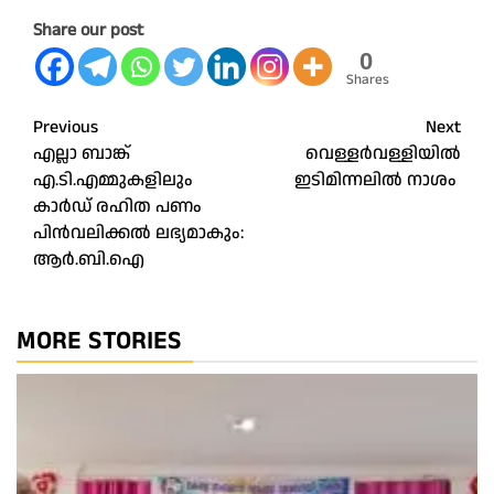
Share our post
0
Shares
Post
Previous
Next
എല്ലാ ബാങ്ക്
വെള്ളർവള്ളിയിൽ
navigation
എ.ടി.എമ്മുകളിലും
ഇടിമിന്നലിൽ നാശം
കാര്‍ഡ് രഹിത പണം
പിന്‍വലിക്കല്‍ ലഭ്യമാകും:
ആര്‍.ബി.ഐ
MORE STORIES