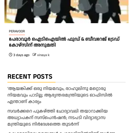
PERAVOOR
പേരാവൂർ ഐടിഐയിൽ ഫുഡ് & ബീവറേജ് ട്രേഡ്
കോഴ്സിന് അനുമതി
3 days ago
vinaya k
RECENT POSTS
‘ആയങ്കിക്ക് ഒരു നിയമവും, രാഹുലിനു മറ്റൊരു
നിയമവും പാടില്ല; ആഭ്യന്തരമന്ത്രിയുടെ ഓഫിസിൽ
എന്താണ് കാര്യം
സവർക്കറെ പുകഴ്ത്തി ചോദ്യാവലി തയാറാക്കിയ
അധ്യാപകന് സസ്പെൻഷൻ; നടപടി വിദ്യാഭ്യാസ
മന്ത്രിയുടെ നിർദേശത്തെ തുടർന്ന്