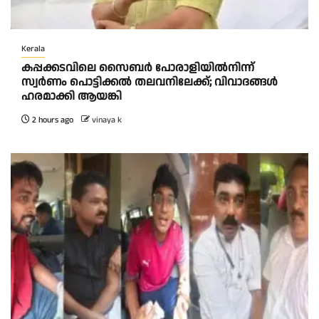
Kerala
കപ്പക്കടവിലെ സൈബർ പോരാളിയിൽനിന്ന്
സ്വർണം പൊട്ടിക്കൽ തലവനിലേക്ക്; വിവാദങ്ങൾ
ഹരമാക്കി ആയങ്കി
2 hours ago
vinaya k