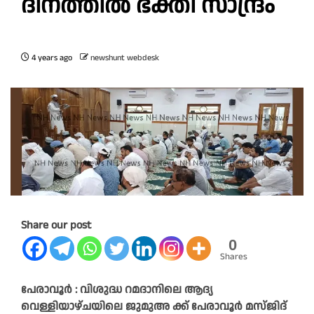
ദിനത്തിൽ ഭക്തി സാന്ദ്രം
4 years ago
newshunt webdesk
Share our post
0
Shares
പേരാവൂർ : വിശുദ്ധ റമദാനിലെ ആദ്യ
വെള്ളിയാഴ്ചയിലെ ജുമുഅ ക്ക് പേരാവൂർ മസ്ജിദ്