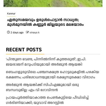
Kannur
ഏതുസമയവും ഉരുൾപൊട്ടാൻ സാധ്യത;
മുൾമുനയിൽ കണ്ണൂർ ജില്ലയുടെ മലയോരം
2 days ago
vinaya k
RECENT POSTS
‘പിന്തുണ വേണ്ട, പിന്നിൽനിന്ന് കുത്തരുത്’; ഇ.പി.
ജയരാജന് മറുപടിയുമായി അർജുൻ ആയങ്കി
ബെംഗളൂരുവിലെ പഞ്ചനക്ഷത്ര ഹോട്ടലുകളിൽ പഴകിയ
ഭക്ഷണം; പരിശോധനയുമായി ഭക്ഷ്യസുരക്ഷാ വിഭാഗം
അര്‍ജുന്‍ ആയങ്കിക്ക് സിപിഎമ്മുമായി ഒരു
ബന്ധവുമില്ല: എം വി ഗോവിന്ദന്‍
പ്രായപൂർത്തിയാകാത്ത പെൺകുട്ടിയെ പീഡിപ്പിച്ച്
ഗർഭിണിയാക്കി; യുവാവ് അറസ്റ്റിൽ