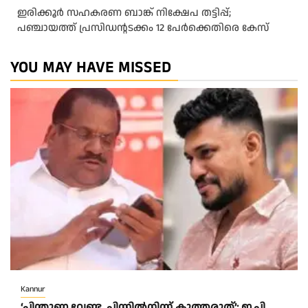
ഇരിക്കൂർ സഹകരണ ബാങ്ക് നിക്ഷേപ തട്ടിപ്പ്;
പഞ്ചായത്ത് പ്രസിഡൻ്റടക്കം 12 പേർക്കെതിരെ കേസ്
YOU MAY HAVE MISSED
Kannur
‘പിന്തുണ വേണ്ട, പിന്നിൽനിന്ന് കുത്തരുത്’; ഇ.പി.