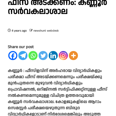
ഫീസ് അടക്കണം: കണ്ണൂർ
സർവകലാശാല
4 years ago
newshunt webdesk
Share our post
കണ്ണൂർ : ഫീസിളവിന് അർഹരായ വിദ്യാർഥികളും
പരീക്ഷാ ഫീസ് അടയ്ക്കണമെന്നും പരീക്ഷയ്ക്കു
മുൻപുതന്നെ മുഴുവൻ വിദ്യാർഥികളും
പ്രൊവിഷനൽ, ഒറിജിനൽ സർട്ടിഫിക്കറ്റിനുള്ള ഫീസ്
നൽകണമെന്നുമുള്ള വിചിത്ര ഉത്തരവുമായി
കണ്ണൂർ സർവകലാശാല. കോളജുകളിലെ ആറാം
സെമസ്റ്റർ പരീക്ഷയെഴുതുന്ന ബിരുദ
വിദ്യാർഥികളോടാണ് നിർദേശമെങ്കിലും അടുത്ത