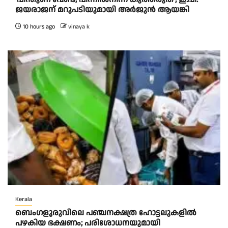
ജയരാജന് മറുപടിയുമായി അർജുൻ ആയങ്കി
10 hours ago
vinaya k
Kerala
ബെംഗളൂരുവിലെ പഞ്ചനക്ഷത്ര ഹോട്ടലുകളിൽ
പഴകിയ ഭക്ഷണം; പരിശോധനയുമായി