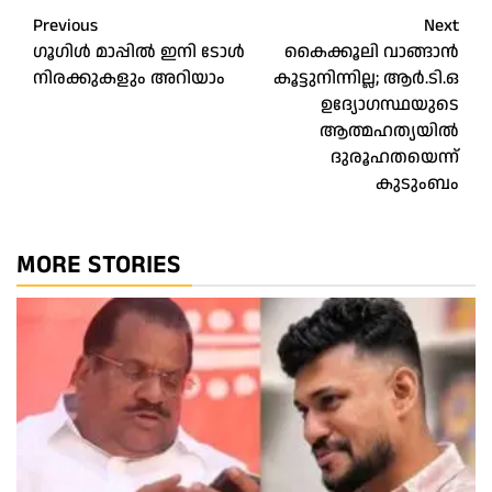
Post
Previous
Next
ഗൂഗിള്‍ മാപ്പില്‍ ഇനി ടോള്‍
കൈക്കൂലി വാങ്ങാൻ
navigation
നിരക്കുകളും അറിയാം
കൂട്ടുനിന്നില്ല; ആർ.ടി.ഒ
ഉദ്യോഗസ്ഥയുടെ
ആത്മഹത്യയിൽ
ദുരൂഹതയെന്ന്
കുടുംബം
MORE STORIES