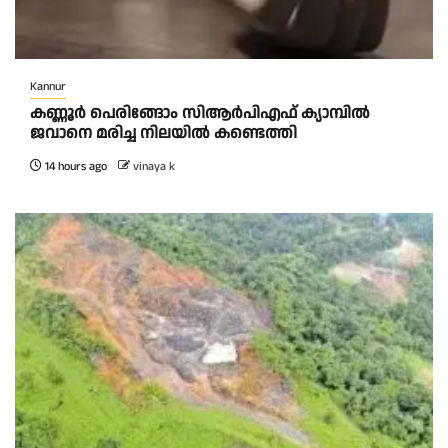
Kannur
കണ്ണൂർ പെരിങ്ങോം സിആർപിഎഫ് ക്യാമ്പിൽ
ജവാനെ മരിച്ച നിലയിൽ കണ്ടെത്തി
14 hours ago
vinaya k