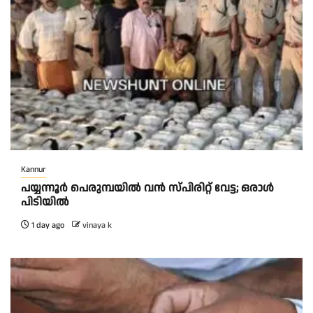
Kannur
പയ്യന്നൂർ പെരുമ്പയിൽ വൻ സ്‌പിരിറ്റ് വേട്ട; ഒരാൾ
പിടിയിൽ
1 day ago
vinaya k