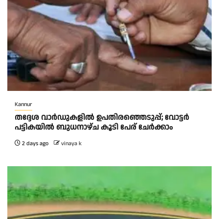
Kannur
തദ്ദേശ വാർഡുകളിൽ ഉപതിരഞ്ഞെടുപ്പ്; വോട്ടർ
പട്ടികയിൽ ബുധനാഴ്ച കൂടി പേര് ചേർക്കാം
2 days ago
vinaya k