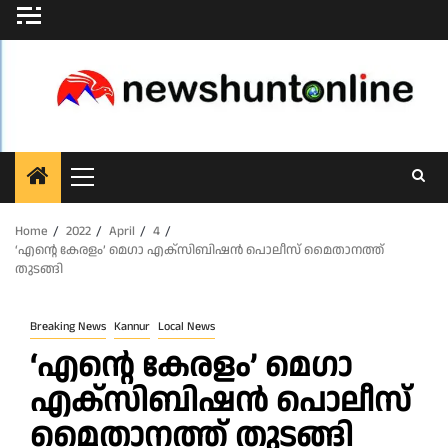
Skip
to
content
Primary
Menu
Home
2022
April
4
‘എന്റെ കേരളം’ മെഗാ എക്‌സിബിഷൻ പൊലീസ് മൈതാനത്ത്
തുടങ്ങി
Breaking News
Kannur
Local News
‘എന്റെ കേരളം’ മെഗാ
എക്‌സിബിഷൻ പൊലീസ്
മൈതാനത്ത് തുടങ്ങി