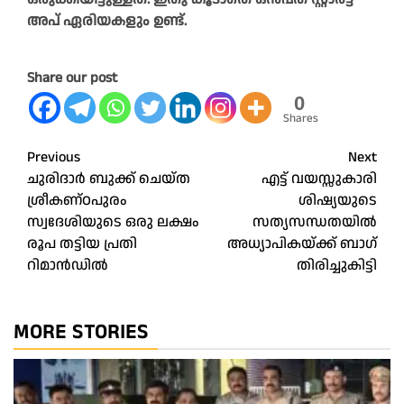
അപ് ഏരിയകളും ഉണ്ട്.
Share our post
0
Shares
Post
Previous
Next
ചുരിദാർ ബുക്ക് ചെയ്ത
എട്ട് വയസ്സുകാരി
navigation
ശ്രീകണ്ഠപുരം
ശിഷ്യയുടെ
സ്വദേശിയുടെ ഒരു ലക്ഷം
സത്യസന്ധതയിൽ
രൂപ തട്ടിയ പ്രതി
അധ്യാപികയ്‌ക്ക്‌ ബാഗ്
റിമാൻഡിൽ
തിരിച്ചുകിട്ടി
MORE STORIES