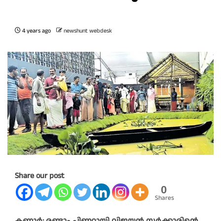
4 years ago
newshunt webdesk
Share our post
0
Shares