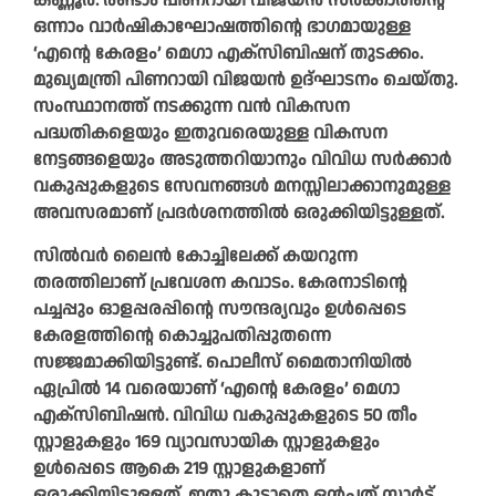
കണ്ണൂർ: രണ്ടാം പിണറായി വിജയൻ സർക്കാരിന്റെ
ഒന്നാം വാർഷികാഘോഷത്തിന്റെ ഭാഗമായുള്ള
‘എന്റെ കേരളം’ മെഗാ എക്‌സിബിഷന് തുടക്കം.
മുഖ്യമന്ത്രി പിണറായി വിജയൻ ഉദ്ഘാടനം ചെയ്തു.
സംസ്ഥാനത്ത് നടക്കുന്ന വൻ വികസന
പദ്ധതികളെയും ഇതുവരെയുള്ള വികസന
നേട്ടങ്ങളെയും അടുത്തറിയാനും വിവിധ സർക്കാർ
വകുപ്പുകളുടെ സേവനങ്ങൾ മനസ്സിലാക്കാനുമുള്ള
അവസരമാണ് പ്രദർശനത്തിൽ ഒരുക്കിയിട്ടുള്ളത്.
സിൽവർ ലൈൻ കോച്ചിലേക്ക് കയറുന്ന
തരത്തിലാണ് പ്രവേശന കവാടം. കേരനാടിന്റെ
പച്ചപ്പും ഓളപ്പരപ്പിന്റെ സൗന്ദര്യവും ഉൾപ്പെടെ
കേരളത്തിന്റെ കൊച്ചുപതിപ്പുതന്നെ
സജ്ജമാക്കിയിട്ടുണ്ട്. പൊലീസ് മൈതാനിയിൽ
ഏപ്രിൽ 14 വരെയാണ് ‘എന്റെ കേരളം’ മെഗാ
എക്‌സിബിഷൻ.‌ വിവിധ വകുപ്പുകളുടെ 50 തീം
സ്റ്റാളുകളും 169 വ്യാവസായിക സ്റ്റാളുകളും
ഉൾപ്പെടെ ആകെ 219 സ്റ്റാളുകളാണ്
ഒരുക്കിയിട്ടുള്ളത്. ഇതു കൂടാതെ ഒൻപത് സ്റ്റാർട്ട്