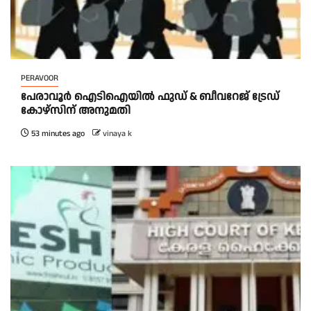
PERAVOOR
പേരാവൂർ ഐടിഐയിൽ ഫുഡ് & ബീവറേജ് ട്രേഡ്
കോഴ്സിന് അനുമതി
53 minutes ago
vinaya k