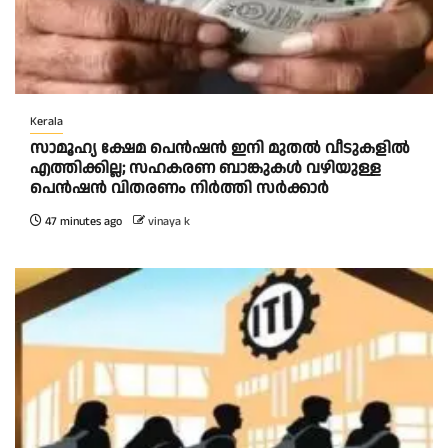
Kerala
സാമൂഹ്യ ക്ഷേമ പെൻഷൻ ഇനി മുതൽ വീടുകളിൽ
എത്തിക്കില്ല; സഹകരണ ബാങ്കുകൾ വഴിയുള്ള
പെൻഷൻ വിതരണം നിർത്തി സർക്കാർ
47 minutes ago
vinaya k