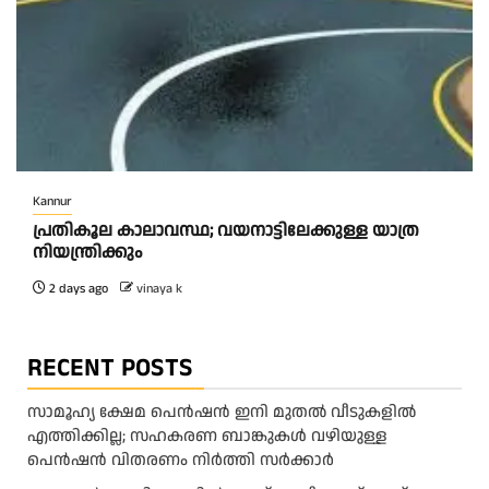
Kannur
പ്രതികൂല കാലാവസ്ഥ; വയനാട്ടിലേക്കുള്ള യാത്ര
നിയന്ത്രിക്കും
2 days ago
vinaya k
RECENT POSTS
സാമൂഹ്യ ക്ഷേമ പെൻഷൻ ഇനി മുതൽ വീടുകളിൽ
എത്തിക്കില്ല; സഹകരണ ബാങ്കുകൾ വഴിയുള്ള
പെൻഷൻ വിതരണം നിർത്തി സർക്കാർ