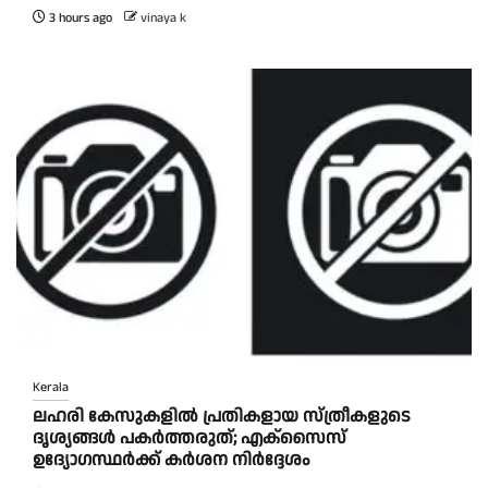
3 hours ago
vinaya k
Kerala
ലഹരി കേസുകളിൽ പ്രതികളായ സ്ത്രീകളുടെ
ദൃശ്യങ്ങൾ പകർത്തരുത്; എക്‌സൈസ്
ഉദ്യോഗസ്ഥർക്ക് കർശന നിർദ്ദേശം