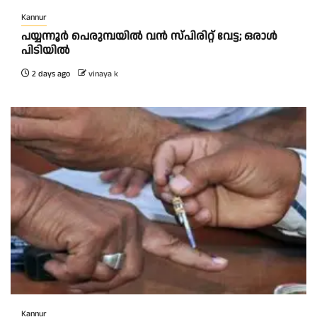
Kannur
പയ്യന്നൂർ പെരുമ്പയിൽ വൻ സ്‌പിരിറ്റ് വേട്ട; ഒരാൾ
പിടിയിൽ
2 days ago
vinaya k
Kannur