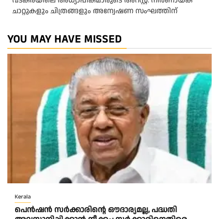
വടകരയിലെ അധ്യാപികമാരുടെ അറസ്റ്റ്: നിർണായക
ചാറ്റുകളും ചിത്രങ്ങളും അന്വേഷണ സംഘത്തിന്
YOU MAY HAVE MISSED
Kerala
പെൻഷൻ സർക്കാരിന്റെ ഔദാര്യമല്ല, പദ്ധതി