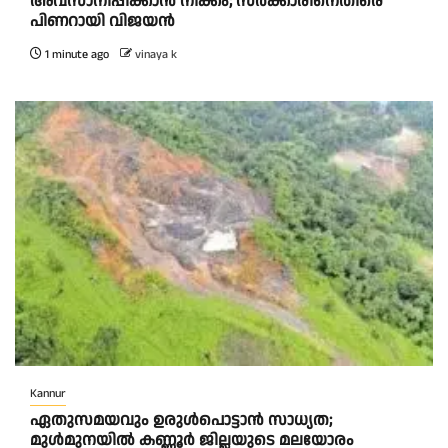
അവസാനിപ്പിക്കാൻ നീക്കം; സർക്കാരിനെതിരെ
പിണറായി വിജയൻ
1 minute ago
vinaya k
Kannur
ഏതുസമയവും ഉരുൾപൊട്ടാൻ സാധ്യത;
മുൾമുനയിൽ കണ്ണൂർ ജില്ലയുടെ മലയോരം