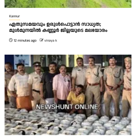
Kannur
ഏതുസമയവും ഉരുൾപൊട്ടാൻ സാധ്യത;
മുൾമുനയിൽ കണ്ണൂർ ജില്ലയുടെ മലയോരം
12 minutes ago
vinaya k