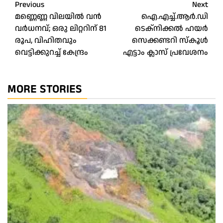
Post
Previous
Next
മണ്ണെണ്ണ വിലയില്‍ വന്‍
ഐ.എച്ച്.ആർ.ഡി
navigation
വര്‍ധനവ്; ഒരു ലിറ്ററിന് 81
ടെക്‌നിക്കല്‍ ഹയര്‍
രൂപ, വിഹിതവും
സെക്കണ്ടറി സ്‌കൂള്‍
വെട്ടിക്കുറച്ച് കേന്ദ്രം
എട്ടാം ക്ലാസ് പ്രവേശനം
MORE STORIES