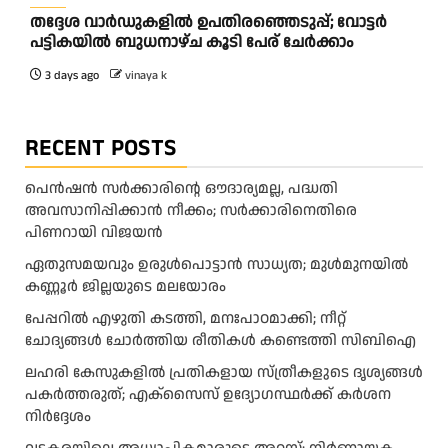
തദ്ദേശ വാർഡുകളിൽ ഉപതിരഞ്ഞെടുപ്പ്; വോട്ടർ
പട്ടികയിൽ ബുധനാഴ്ച കൂടി പേര് ചേർക്കാം
3 days ago
vinaya k
RECENT POSTS
പെൻഷൻ സർക്കാരിന്റെ ഔദാര്യമല്ല, പദ്ധതി
അവസാനിപ്പിക്കാൻ നീക്കം; സർക്കാരിനെതിരെ
പിണറായി വിജയൻ
ഏതുസമയവും ഉരുൾപൊട്ടാൻ സാധ്യത; മുൾമുനയിൽ
കണ്ണൂർ ജില്ലയുടെ മലയോരം
പേപ്പറിൽ എഴുതി കടത്തി, മനഃപാഠമാക്കി; നീറ്റ്
ചോദ്യങ്ങൾ ചോർത്തിയ രീതികൾ കണ്ടെത്തി സിബിഐ
ലഹരി കേസുകളിൽ പ്രതികളായ സ്ത്രീകളുടെ ദൃശ്യങ്ങൾ
പകർത്തരുത്; എക്‌സൈസ് ഉദ്യോഗസ്ഥർക്ക് കർശന
നിർദ്ദേശം