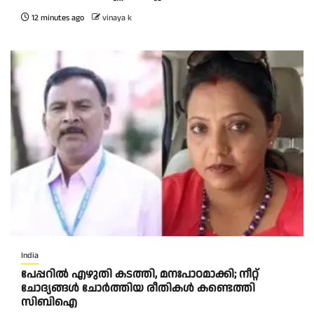
12 minutes ago
vinaya k
India
പേപ്പറിൽ എഴുതി കടത്തി, മനഃപാഠമാക്കി; നീറ്റ്
ചോദ്യങ്ങൾ ചോർത്തിയ രീതികൾ കണ്ടെത്തി
സിബിഐ