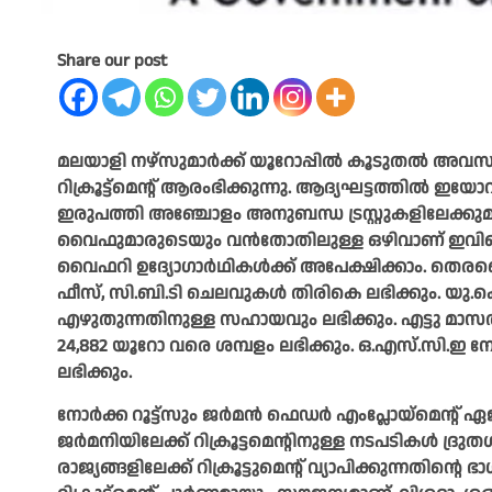
Share our post
മലയാളി നഴ്സുമാർക്ക് യൂറോപ്പിൽ കൂടുതൽ അവസരങ്ങ
റിക്രൂട്ട്മെന്റ് ആരംഭിക്കുന്നു. ആദ്യഘട്ടത്തിൽ ഇയോവ
ഇരുപത്തി അഞ്ചോളം അനുബന്ധ ട്രസ്റ്റുകളിലേക്കുമാണ്
വൈഫുമാരുടെയും വൻതോതിലുള്ള ഒഴിവാണ് ഇവിടെ പ്
വൈഫറി ഉദ്യോഗാർഥികൾക്ക് അപേക്ഷിക്കാം. തെരഞ്
ഫീസ്, സി.ബി.ടി ചെലവുകൾ തിരികെ ലഭിക്കും. യു.കെ.
എഴുതുന്നതിനുള്ള സഹായവും ലഭിക്കും. എട്ടു മ
24,882 യൂറോ വരെ ശമ്പളം ലഭിക്കും. ഒ.എസ്.സി.ഇ ന
ലഭിക്കും.
നോർക്ക റൂട്ട്സും ജർമൻ ഫെഡർ എംപ്ലോയ്മെന്റ് ഏജൻസ
ജർമനിയിലേക്ക് റിക്രൂട്ടമെന്റിനുള്ള നടപടികൾ 
രാജ്യങ്ങളിലേക്ക് റിക്രൂട്ടുമെന്റ് വ്യാപിക്കുന്നതിന