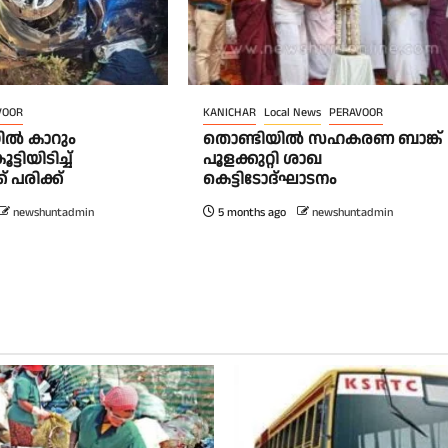
VOOR
KANICHAR
Local News
PERAVOOR
ൽ കാറും
തൊണ്ടിയിൽ സഹകരണ ബാങ്ക്
ടിയിടിച്ച്
പൂളക്കുറ്റി ശാഖ
 പരിക്ക്
കെട്ടിടോദ്ഘാടനം
newshuntadmin
5 months ago
newshuntadmin