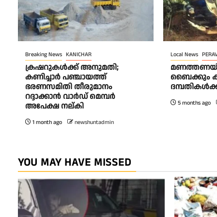
Breaking News
KANICHAR
Local News
PERA
ക്രഷറുകൾക്ക് അനുമതി;
മണത്തണയി
കണിച്ചാർ പഞ്ചായത്ത്
ബൈക്കും കൂട്
ഭരണസമിതി തീരുമാനം
ദമ്പതികൾക്ക്
റദ്ദാക്കാൻ വാർഡ് മെമ്പർ
5 months ago
അപേക്ഷ നല്കി
1 month ago
newshuntadmin
YOU MAY HAVE MISSED