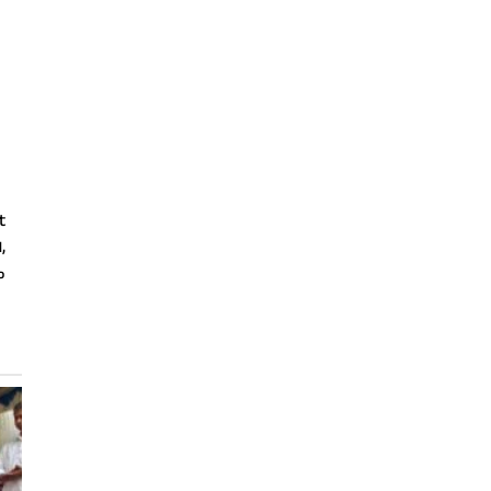
t
,
ം