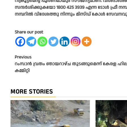
റിക്രൂട്ട്മെന്റ് പൂർണമായും സൗജന്യമാണ്. വിശദാംശങ
സന്ദർശിക്കുകയോ 1800 425 3939 എന്ന ടോൾ ഫ്രീ നമ്
നമ്പറിൽ വിദേശത്തു നിന്നും മിസ്ഡ് കോൾ സേവനവ
Share our post
Post
Previous
റംസാൻ വ്രതം ഞായറാഴ്‌ച തുടങ്ങുമെന്ന് കേരള ഹ
navigation
കമ്മിറ്റി
MORE STORIES