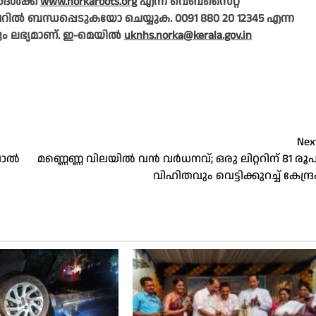
്ങൾക്ക്
www.norkaroots.org
എന്ന വെബ്‌സൈറ്റ്
പറിൽ ബന്ധപ്പെടുകയോ ചെയ്യുക. 0091 880 20 12345 എന്ന
ും ലഭ്യമാണ്. ഇ-മെയിൽ
uknhs.norka@kerala.gov.in
Nex
ിലാൽ
മണ്ണെണ്ണ വിലയില്‍ വന്‍ വര്‍ധനവ്; ഒരു ലിറ്ററിന് 81 രൂപ
വിഹിതവും വെട്ടിക്കുറച്ച് കേന്ദ്ര