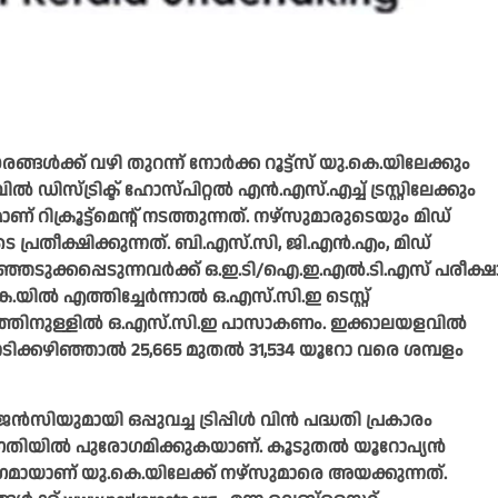
ൾക്ക് വഴി തുറന്ന് നോർക്ക റൂട്ട്സ് യു.കെ.യിലേക്കും
ിൽ ഡിസ്ട്രിക്ട് ഹോസ്പിറ്റൽ എൻ.എസ്.എച്ച് ട്രസ്റ്റിലേക്കും
 റിക്രൂട്ട്മെന്റ് നടത്തുന്നത്. നഴ്സുമാരുടെയും മിഡ്
രതീക്ഷിക്കുന്നത്. ബി.എസ്.സി, ജി.എൻ.എം, മിഡ്
ഞെടുക്കപ്പെടുന്നവർക്ക് ഒ.ഇ.ടി/ഐ.ഇ.എൽ.ടി.എസ് പരീക്ഷ
യിൽ എത്തിച്ചേർന്നാൽ ഒ.എസ്.സി.ഇ ടെസ്റ്റ്
ാസത്തിനുള്ളിൽ ഒ.എസ്.സി.ഇ പാസാകണം. ഇക്കാലയളവിൽ
േടിക്കഴിഞ്ഞാൽ 25,665 മുതൽ 31,534 യൂറോ വരെ ശമ്പളം
ിയുമായി ഒപ്പുവച്ച ട്രിപ്പിൾ വിൻ പദ്ധതി പ്രകാരം
ദ്രുതഗതിയിൽ പുരോഗമിക്കുകയാണ്. കൂടുതൽ യൂറോപ്യൻ
്റെ ഭാഗമായാണ് യു.കെ.യിലേക്ക് നഴ്സുമാരെ അയക്കുന്നത്.