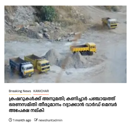
Breaking News
KANICHAR
ക്രഷറുകൾക്ക് അനുമതി; കണിച്ചാർ പഞ്ചായത്ത്
ഭരണസമിതി തീരുമാനം റദ്ദാക്കാൻ വാർഡ് മെമ്പർ
അപേക്ഷ നല്കി
1 month ago
newshuntadmin