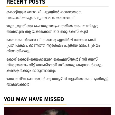
RECENT POSTS
കൊട്ടിയൂർ ബാവലി പുഴയിൽ കാണാതായ
വയോധികയുടെ മൃതദേഹം കണ്ടെത്തി
‘മുഖ്യമന്ത്രിയെ പൊതുസമൂഹത്തിൽ അപമാനിച്ചു’;
അർജുൻ ആയങ്കിക്കെതിരെ ഒരു കേസ് കൂടി
ക്ഷേമപെൻഷൻ വിതരണം; എതിർപ്പ് ശക്തമാക്കി
പ്രതിപക്ഷം, ഓണത്തിനുശേഷം പുതിയ നടപടിക്രമം
നിശ്ചയിക്കും
കോഴിക്കോട്-ബെംഗളൂരു കെഎസ്ആര്‍ടിസി ബസ്
നിയന്ത്രണം വിട്ട് തലകീഴായി മറിഞ്ഞു; ഡ്രെെവർക്കും
കണ്ടക്ടർക്കും ദാരുണാന്ത്യം
‘തൊണ്ടി’വാഹനങ്ങൾ ക്വാർട്ടേഴ്സ്‌ വളപ്പിൽ; പൊറുതിമുട്ടി
താമസക്കാർ
YOU MAY HAVE MISSED