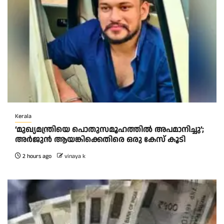
Kerala
‘മുഖ്യമന്ത്രിയെ പൊതുസമൂഹത്തിൽ അപമാനിച്ചു’;
അർജുൻ ആയങ്കിക്കെതിരെ ഒരു കേസ് കൂടി
2 hours ago
vinaya k