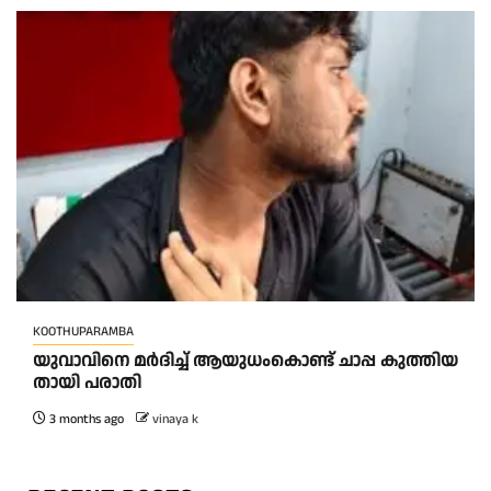
KOOTHUPARAMBA
യു​വാ​വി​നെ മ​ർ​ദി​ച്ച് ആ​യു​ധം​കൊ​ണ്ട് ചാ​പ്പ കു​ത്തി​യ​
താ​യി പ​രാ​തി
3 months ago
vinaya k