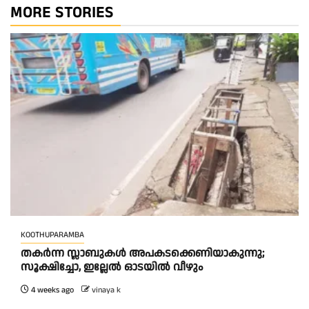
MORE STORIES
KOOTHUPARAMBA
തകർന്ന സ്ലാബുകൾ അപകടക്കെണിയാകുന്നു;
സൂക്ഷിച്ചോ, ഇല്ലേൽ ഓടയിൽ വീഴും
4 weeks ago
vinaya k