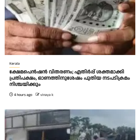
Kerala
ക്ഷേമപെൻഷൻ വിതരണം; എതിർപ്പ് ശക്തമാക്കി
പ്രതിപക്ഷം, ഓണത്തിനുശേഷം പുതിയ നടപടിക്രമം
നിശ്ചയിക്കും
4 hours ago
vinaya k