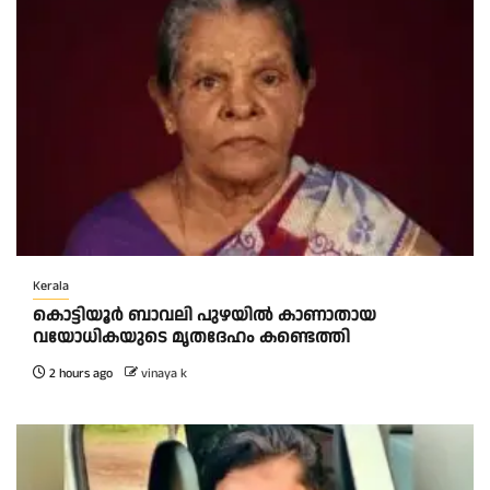
Kerala
കൊട്ടിയൂർ ബാവലി പുഴയിൽ കാണാതായ
വയോധികയുടെ മൃതദേഹം കണ്ടെത്തി
2 hours ago
vinaya k