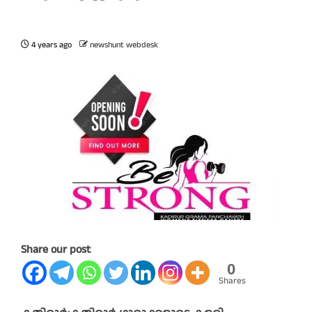
4 years ago
newshunt webdesk
Share our post
0
Shares