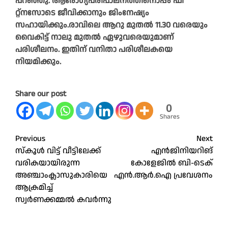
പറഞ്ഞു. ആരോഗ്യപരിപാലനത്തിനൊപ്പം ഫി​
റ്റ്നസോടെ ജീവിക്കാനും ജിംനേഷ്യം
സഹായിക്കും.രാവിലെ ആറു മുതൽ 11.30 വരെയും
വൈകിട്ട് നാലു മുതൽ ഏഴുവരെയുമാണ്
പരിശീലനം. ഇതിന് വനിതാ പരിശീലകയെ
നിയമിക്കും.
Share our post
0
Shares
Post
Previous
Next
സ്‌കൂൾ വിട്ട് വീട്ടിലേക്ക്
എൻജിനിയറിങ്
navigation
വരികയായിരുന്ന
കോളേജിൽ ബി-ടെക്
അഞ്ചാംക്ലാസുകാരിയെ
എൻ.ആർ.ഐ പ്രവേശനം
ആക്രമിച്ച്
സ്വർണക്കമ്മൽ കവർന്നു