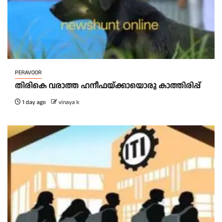
PERAVOOR
തിരികെ വരാത്ത ഹനീഫയ്ക്കായൊരു കാത്തിരിപ്പ്
1 day ago
vinaya k