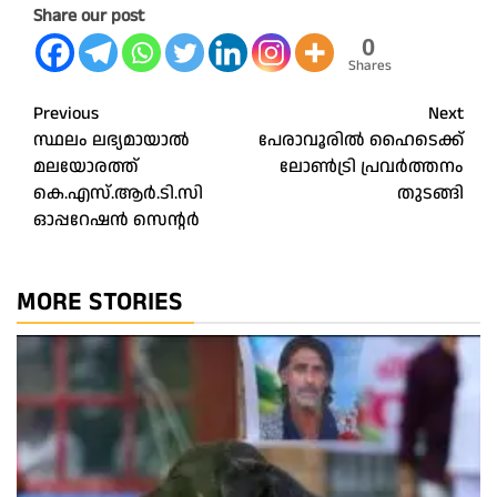
Share our post
0
Shares
Post
Previous
Next
സ്ഥലം ലഭ്യമായാൽ
പേരാവൂരിൽ ഹൈടെക്ക്
navigation
മലയോരത്ത്‌
ലോൺട്രി പ്രവർത്തനം
കെ.എസ്‌.ആർ.ടി.സി
തുടങ്ങി
ഓപ്പറേഷൻ സെന്റർ
MORE STORIES