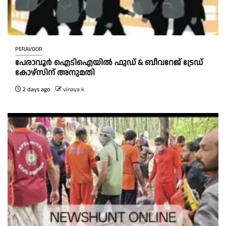
PERAVOOR
പേരാവൂർ ഐടിഐയിൽ ഫുഡ് & ബീവറേജ് ട്രേഡ്
കോഴ്സിന് അനുമതി
2 days ago
vinaya k