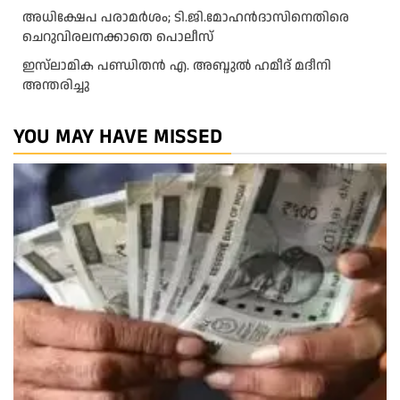
അധിക്ഷേപ പരാമര്‍ശം; ടി.ജി.മോഹന്‍ദാസിനെതിരെ
ചെറുവിരലനക്കാതെ പൊലീസ്
ഇസ്‍ലാമിക പണ്ഡിതൻ എ. അബ്ദുൽ ഹമീദ് മദീനി
അന്തരിച്ചു
YOU MAY HAVE MISSED