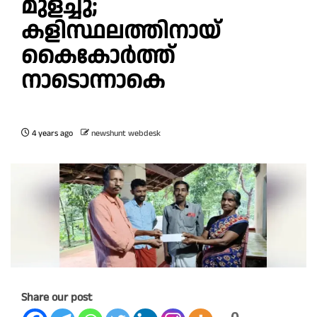
മുളച്ചു;
കളിസ്ഥലത്തിനായ്
കൈകോർത്ത്
നാടൊന്നാകെ
4 years ago
newshunt webdesk
Share our post