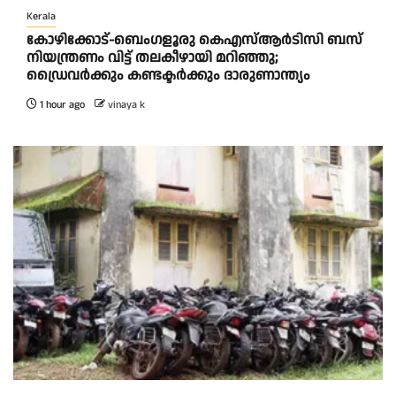
Kerala
കോഴിക്കോട്-ബെംഗളൂരു കെഎസ്ആര്‍ടിസി ബസ്
നിയന്ത്രണം വിട്ട് തലകീഴായി മറിഞ്ഞു;
ഡ്രെെവർക്കും കണ്ടക്ടർക്കും ദാരുണാന്ത്യം
1 hour ago
vinaya k