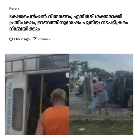
Kerala
ക്ഷേമപെൻഷൻ വിതരണം; എതിർപ്പ് ശക്തമാക്കി
പ്രതിപക്ഷം, ഓണത്തിനുശേഷം പുതിയ നടപടിക്രമം
നിശ്ചയിക്കും
1 hour ago
vinaya k