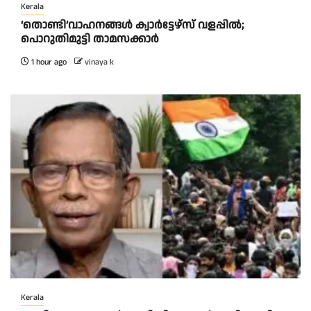
Kerala
‘തൊണ്ടി’വാഹനങ്ങൾ ക്വാർട്ടേഴ്സ്‌ വളപ്പിൽ;
പൊറുതിമുട്ടി താമസക്കാർ
1 hour ago
vinaya k
Kerala