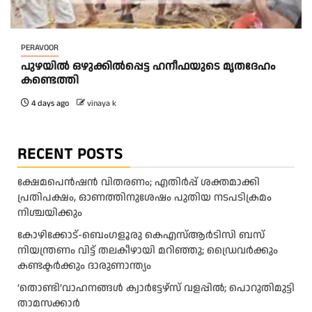
PERAVOOR
പുഴയിൽ ഒഴുക്കിൽപ്പെട്ട ഹനീഫയുടെ മൃതദേഹം
കണ്ടെത്തി
4 days ago
vinaya k
RECENT POSTS
ക്ഷേമപെൻഷൻ വിതരണം; എതിർപ്പ് ശക്തമാക്കി
പ്രതിപക്ഷം, ഓണത്തിനുശേഷം പുതിയ നടപടിക്രമം
നിശ്ചയിക്കും
കോഴിക്കോട്-ബെംഗളൂരു കെഎസ്ആര്‍ടിസി ബസ്
നിയന്ത്രണം വിട്ട് തലകീഴായി മറിഞ്ഞു; ഡ്രെെവർക്കും
കണ്ടക്ടർക്കും ദാരുണാന്ത്യം
‘തൊണ്ടി’വാഹനങ്ങൾ ക്വാർട്ടേഴ്സ്‌ വളപ്പിൽ; പൊറുതിമുട്ടി
താമസക്കാർ