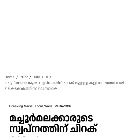
Home
2022
July
11
മച്ചൂർമലക്കാരുടെ സ്വപ്‌നത്തിന് ചിറക് മുളച്ചു; കളിസ്ഥലത്തിനായ്
കൈകോർത്ത് നാടൊന്നാകെ
Breaking News
Local News
PERAVOOR
മച്ചൂർമലക്കാരുടെ
സ്വപ്‌നത്തിന് ചിറക്