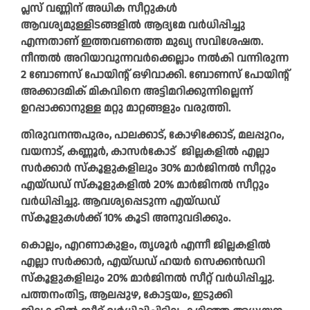
പ്ലസ് വണ്ണിന് അധിക സീറ്റുകൾ
ആവശ്യമുള്ളിടങ്ങളിൽ ആദ്യമേ വർധിപ്പിച്ചു
എന്നതാണ് ഇത്തവണത്തെ മുഖ്യ സവിശേഷത.
നീന്തൽ അറിയാവുന്നവർക്കെല്ലാം നൽകി വന്നിരുന്ന
2 ബോണസ് പോയിന്റ് ഒഴിവാക്കി. ബോണസ് പോയിന്റ്
അക്കാദമിക് മികവിനെ അട്ടിമറിക്കുന്നില്ലെന്ന്
ഉറപ്പാക്കാനുള്ള മറ്റു മാറ്റങ്ങളും വരുത്തി.
തിരുവനന്തപുരം, പാലക്കാട്, കോഴിക്കോട്, മലപ്പുറം,
വയനാട്, കണ്ണൂർ, കാസർകോട് ജില്ലകളിൽ എല്ലാ
സർക്കാർ സ്‌കൂളുകളിലും 30% മാർജിനൽ സീറ്റും
എയ്ഡഡ് സ്കൂളുകളിൽ 20% മാർജിനൽ സീറ്റും
വർധിപ്പിച്ചു. ആവശ്യപ്പെടുന്ന എയ്ഡഡ്
സ്‌കൂളുകൾക്ക് 10% കൂടി അനുവദിക്കും.
കൊല്ലം, എറണാകുളം, തൃശൂർ എന്നീ ജില്ലകളിൽ
എല്ലാ സർക്കാർ, എയ്ഡഡ് ഹയർ സെക്കൻഡറി
സ്‌കൂളുകളിലും 20% മാർജിനൽ സീറ്റ് വർധിപ്പിച്ചു.
പത്തനംതിട്ട, ആലപ്പുഴ, കോട്ടയം, ഇടുക്കി