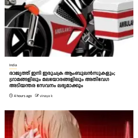
India
രാജ്യത്ത് ഇനി ഇരുചക്ര ആംബുലന്‍സുകളും;
ഗ്രാമങ്ങളിലും മലയോരങ്ങളിലും അതിവേഗ
അടിയന്തര സേവനം ലഭ്യമാക്കും
4 hours ago
vinaya k