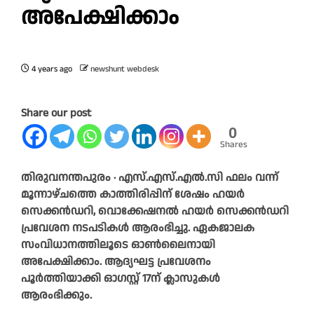
അപേക്ഷിക്കാം
4 years ago
newshunt webdesk
Share our post
0
Shares
തിരുവനന്തപുരം ∙ എസ്.എസ്.എൽ.സി ഫലം വന്ന്
മൂന്നാഴ്ചത്തെ കാത്തിരിപ്പിന് ശേഷം ഹയർ
സെക്കൻഡറി, വൊക്കേഷനൽ ഹയർ സെക്കൻഡറി
പ്രവേശന നടപടികൾ ആരംഭിച്ചു. ഏകജാലക
സംവിധാനത്തിലൂടെ ഓൺലൈനായി
അപേക്ഷിക്കാം. ആദ്യഘട്ട പ്രവേശനം
പൂർത്തിയാക്കി ഓഗസ്റ്റ് 17ന് ക്ലാസുകൾ
ആരംഭിക്കും.