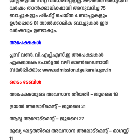
ജില്ലകളിൽ സീറ്റ് വർധിപ്പിച്ചിട്ടില്ല. കഴിഞ്ഞ അധ്യയന
വർഷം താൽക്കാലികമായി അനുവദിച്ച 75
ബാച്ചുകളും ഷിഫ്റ്റ് ചെയ്ത 4 ബാച്ചുകളും
ഉൾപ്പെടെ 81 താൽക്കാലിക ബാച്ചുകൾ ഈ
വർഷവും ഉണ്ടാകും.
അപേക്ഷകൾ
പ്ലസ് വൺ, വി.എച്ച്.എസ്.ഇ അപേക്ഷകൾ
ഏകജാലക പോർട്ടൽ വഴി ഓൺലൈനായി
സമർപ്പിക്കാം:
www.admission.dge.kerala.gov.in
ടൈം ടേബിൾ
അപേക്ഷയുടെ അവസാന തീയതി – ജൂലൈ 18
ട്രയൽ അലോട്മെന്റ് – ജൂലൈ 21
ആദ്യ അലോട്മെന്റ് – ജൂലൈ 27
മുഖ്യ ഘട്ടത്തിലെ അവസാന അലോട്മെന്റ് – ഓഗസ്റ്റ്
11