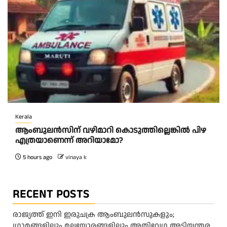
Kerala
ആംബുലന്‍സിന് വഴിമാറി കൊടുത്തില്ലെങ്കില്‍ പിഴ
എത്രയാണെന്ന് അറിയാമോ?
5 hours ago
vinaya k
RECENT POSTS
രാജ്യത്ത് ഇനി ഇരുചക്ര ആംബുലന്‍സുകളും;
ഗ്രാമങ്ങളിലും മലയോരങ്ങളിലും അതിവേഗ അടിയന്തര