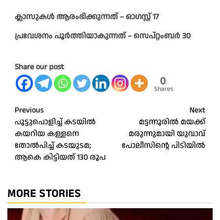
ക്ലാസുകൾ ആരംഭിക്കുന്നത് – ഓഗസ്റ്റ് 17
പ്രവേശനം പൂർത്തിയാകുന്നത് – സെപ്റ്റംബർ 30
Share our post
0
Shares
Post
Previous
Next
പൂട്ടുപൊളിച്ച് കടയിൽ
മട്ടന്നൂരിൽ മയക്ക്
navigation
കയറിയ കള്ളനെ
മരുന്നുമായി യുവാവ്
തോൽപിച്ച് കടയുടമ;
പോലീസിന്റെ പിടിയിൽ
ആകെ കിട്ടിയത് 130 രൂപ
MORE STORIES