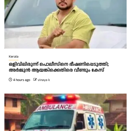
Kerala
ഒളിവിലിരുന്ന് പൊലീസിനെ ഭീഷണിപ്പെടുത്തി;
അർജുൻ ആയങ്കിക്കെതിരെ വീണ്ടും കേസ്
4 hours ago
vinaya k