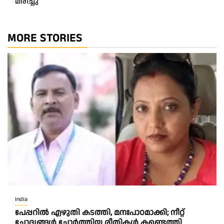
മരിച്ചു
MORE STORIES
India
പേപ്പറിൽ എഴുതി കടത്തി, മനഃപാഠമാക്കി; നീറ്റ്
ചോദ്യങ്ങൾ ചോർത്തിയ രീതികൾ കണ്ടെത്തി