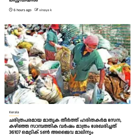
കസ്റ്റഡിയിൽ
6 hours ago
vinaya k
Kerala
ചരിത്രപരമായ മാതൃക തീര്‍ത്ത് ഹരിതകര്‍മ സേന,
കഴിഞ്ഞ സാമ്പത്തിക വര്‍ഷം മാത്രം ശേഖരിച്ചത്
36107 മെട്രിക് ടണ്‍ അജൈവ മാലിന്യം