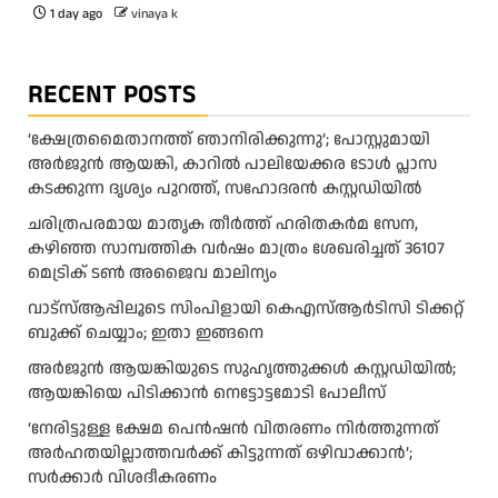
1 day ago
vinaya k
RECENT POSTS
‘ക്ഷേത്രമൈതാനത്ത് ഞാനിരിക്കുന്നു’; പോസ്റ്റുമായി
അർജുൻ ആയങ്കി, കാറിൽ പാലിയേക്കര ടോൾ പ്ലാസ
കടക്കുന്ന ദൃശ്യം പുറത്ത്, സഹോദരൻ കസ്റ്റഡിയിൽ
ചരിത്രപരമായ മാതൃക തീര്‍ത്ത് ഹരിതകര്‍മ സേന,
കഴിഞ്ഞ സാമ്പത്തിക വര്‍ഷം മാത്രം ശേഖരിച്ചത് 36107
മെട്രിക് ടണ്‍ അജൈവ മാലിന്യം
വാട്‌സ്ആപ്പിലൂടെ സിംപിളായി കെഎസ്ആര്‍ടിസി ടിക്കറ്റ്
ബുക്ക് ചെയ്യാം; ഇതാ ഇങ്ങനെ
അർജുൻ ആയങ്കിയുടെ സുഹൃത്തുക്കൾ കസ്റ്റഡിയിൽ;
ആയങ്കിയെ പിടിക്കാൻ നെട്ടോട്ടമോടി പോലീസ്
‘നേരിട്ടുള്ള ക്ഷേമ പെൻഷൻ വിതരണം നി‍‍ർത്തുന്നത്
അർഹതയില്ലാത്തവർക്ക് കിട്ടുന്നത് ഒഴിവാക്കാൻ’;
സർക്കാ‍ർ വിശദീകരണം