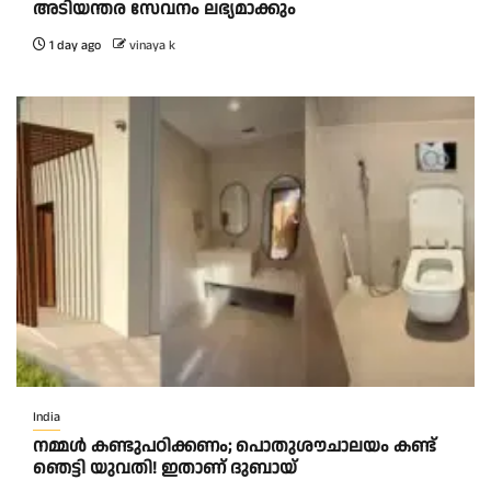
അടിയന്തര സേവനം ലഭ്യമാക്കും
1 day ago
vinaya k
India
നമ്മൾ കണ്ടുപഠിക്കണം; പൊതുശൗചാലയം കണ്ട്
ഞെട്ടി യുവതി! ഇതാണ് ദുബായ്