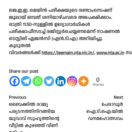
ജെ.ഇ.ഇ. മെയിൻ പരീക്ഷയുടെ രണ്ടാംസെഷന്
ജൂലായ് ഒമ്പത് ശനിയാഴ്ചവരെ അപേക്ഷിക്കാം.
രാത്രി 11.50-നുള്ളിൽ ഉദ്യോഗാർഥികൾ
പരീക്ഷാഫീസടച്ച് രജിസ്റ്റർചെയ്യണമെന്ന് നാഷണൽ
ടെസ്റ്റിങ് ഏജൻസി (എൻ.ടി.എ.) അറിയിച്ചു.
കൂടുതൽ
വിവരങ്ങൾക്ക്
https://jeemain.nta.nic.in/
,
www.nta.ac.in
സന
Share our post
0
Shares
Post
Previous
Next
ബൈക്കില്‍ രാജ്യ
പേരാവൂർ
navigation
പര്യടനത്തിനിറങ്ങിയ
ഐ.ടി.ഐ.യിൽ
യുവാവ് സുഹൃത്തിന്റെ
വനമഹോത്സവം
വീട്ടില്‍ കുഴഞ്ഞ് വീണ്