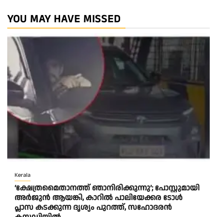
YOU MAY HAVE MISSED
Kerala
‘ക്ഷേത്രമൈതാനത്ത് ഞാനിരിക്കുന്നു’; പോസ്റ്റുമായി
അർജുൻ ആയങ്കി, കാറിൽ പാലിയേക്കര ടോൾ
പ്ലാസ കടക്കുന്ന ദൃശ്യം പുറത്ത്, സഹോദരൻ