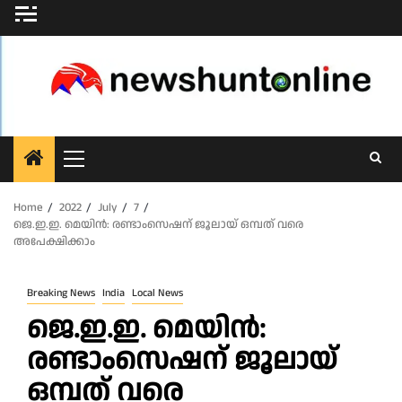
Skip
to
content
Primary
Menu
Home
2022
July
7
ജെ.ഇ.ഇ. മെയിൻ: രണ്ടാംസെഷന് ജൂലായ് ഒമ്പത് വരെ
അപേക്ഷിക്കാം
Breaking News
India
Local News
ജെ.ഇ.ഇ. മെയിൻ:
രണ്ടാംസെഷന് ജൂലായ്
ഒമ്പത് വരെ