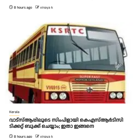
8 hours ago
vinaya k
Kerala
വാട്‌സ്ആപ്പിലൂടെ സിംപിളായി കെഎസ്ആര്‍ടിസി
ടിക്കറ്റ് ബുക്ക് ചെയ്യാം; ഇതാ ഇങ്ങനെ
8 hours ago
vinaya k