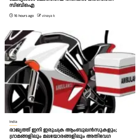
സിബിഐ
16 hours ago
vinaya k
India
രാജ്യത്ത് ഇനി ഇരുചക്ര ആംബുലന്‍സുകളും;
ഗ്രാമങ്ങളിലും മലയോരങ്ങളിലും അതിവേഗ