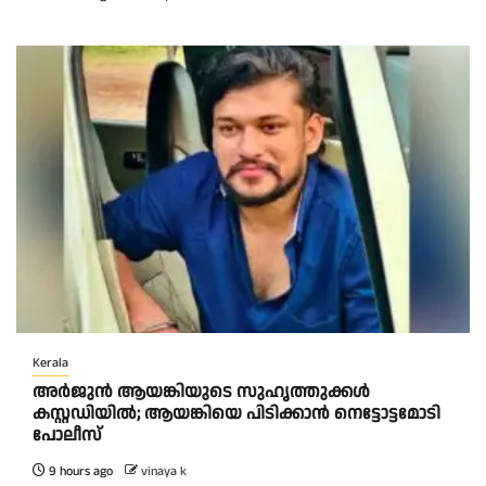
Kerala
അർജുൻ ആയങ്കിയുടെ സുഹൃത്തുക്കൾ
കസ്റ്റഡിയിൽ; ആയങ്കിയെ പിടിക്കാൻ നെട്ടോട്ടമോടി
പോലീസ്
9 hours ago
vinaya k