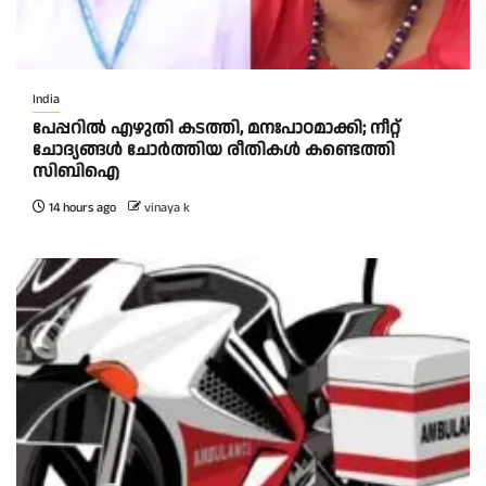
India
പേപ്പറിൽ എഴുതി കടത്തി, മനഃപാഠമാക്കി; നീറ്റ്
ചോദ്യങ്ങൾ ചോർത്തിയ രീതികൾ കണ്ടെത്തി
സിബിഐ
14 hours ago
vinaya k