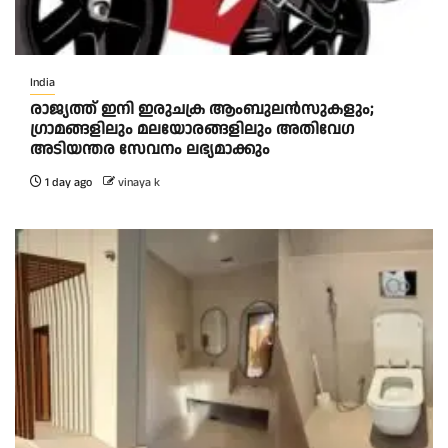
India
രാജ്യത്ത് ഇനി ഇരുചക്ര ആംബുലന്‍സുകളും;
ഗ്രാമങ്ങളിലും മലയോരങ്ങളിലും അതിവേഗ
അടിയന്തര സേവനം ലഭ്യമാക്കും
1 day ago
vinaya k