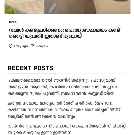
India
നമ്മൾ കണ്ടുപഠിക്കണം; പൊതുശൗചാലയം കണ്ട്
ഞെട്ടി യുവതി! ഇതാണ് ദുബായ്
1 day ago
vinaya k
RECENT POSTS
‘ക്ഷേത്രമൈതാനത്ത് ഞാനിരിക്കുന്നു’; പോസ്റ്റുമായി
അർജുൻ ആയങ്കി, കാറിൽ പാലിയേക്കര ടോൾ പ്ലാസ
കടക്കുന്ന ദൃശ്യം പുറത്ത്, സഹോദരൻ കസ്റ്റഡിയിൽ
ചരിത്രപരമായ മാതൃക തീര്‍ത്ത് ഹരിതകര്‍മ സേന,
കഴിഞ്ഞ സാമ്പത്തിക വര്‍ഷം മാത്രം ശേഖരിച്ചത് 36107
മെട്രിക് ടണ്‍ അജൈവ മാലിന്യം
വാട്‌സ്ആപ്പിലൂടെ സിംപിളായി കെഎസ്ആര്‍ടിസി ടിക്കറ്റ്
ബുക്ക് ചെയ്യാം; ഇതാ ഇങ്ങനെ