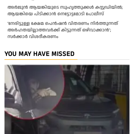
അർജുൻ ആയങ്കിയുടെ സുഹൃത്തുക്കൾ കസ്റ്റഡിയിൽ;
ആയങ്കിയെ പിടിക്കാൻ നെട്ടോട്ടമോടി പോലീസ്
‘നേരിട്ടുള്ള ക്ഷേമ പെൻഷൻ വിതരണം നി‍‍ർത്തുന്നത്
അർഹതയില്ലാത്തവർക്ക് കിട്ടുന്നത് ഒഴിവാക്കാൻ’;
സർക്കാ‍ർ വിശദീകരണം
YOU MAY HAVE MISSED