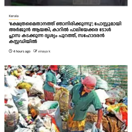
Kerala
‘ക്ഷേത്രമൈതാനത്ത് ഞാനിരിക്കുന്നു’; പോസ്റ്റുമായി
അർജുൻ ആയങ്കി, കാറിൽ പാലിയേക്കര ടോൾ
പ്ലാസ കടക്കുന്ന ദൃശ്യം പുറത്ത്, സഹോദരൻ
കസ്റ്റഡിയിൽ
4 hours ago
vinaya k