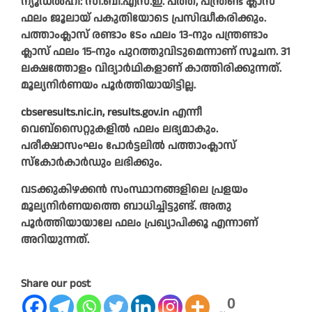
ന്യൂഡൽഹി: സി.ബി.എസ്.ഇ. പത്ത്, പന്ത്രണ്ട് ക്ലാസ്
ഫലം ജൂലായ് പകുതിയോടെ പ്രസിദ്ധീകരിക്കും.
പത്താംക്ലാസ് രണ്ടാം ടേം ഫലം 13-നും പന്ത്രണ്ടാം
ക്ലാസ് ഫലം 15-നും പുറത്തുവിടുമെന്നാണ് സൂചന. 31
ലക്ഷത്തോളം വിദ്യാർഥികളാണ് കാത്തിരിക്കുന്നത്.
മൂല്യനിർണയം പൂർത്തിയായിട്ടില്ല.
cbseresults.nic.in, results.gov.in
എന്നീ
വെബ്സൈറ്റുകളിൽ ഫലം ലഭ്യമാകും.
പരീക്ഷാസംഘം പോർട്ടലിൽ പത്താംക്ലാസ്
സ്കോർകാർഡും ലഭിക്കും.
വടക്കുകിഴക്കൻ സംസ്ഥാനങ്ങളിലെ പ്രളയം
മൂല്യനിർണയത്തെ ബാധിച്ചിട്ടുണ്ട്. അതു
പൂർത്തിയായാലേ ഫലം പ്രഖ്യാപിക്കൂ എന്നാണ്
അറിയുന്നത്.
Share our post
0