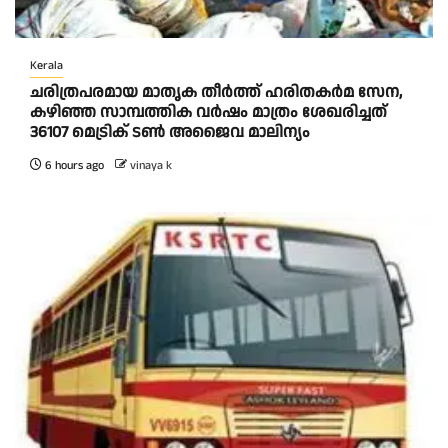
Kerala
ചരിത്രപരമായ മാതൃക തീര്‍ത്ത് ഹരിതകര്‍മ സേന,
കഴിഞ്ഞ സാമ്പത്തിക വര്‍ഷം മാത്രം ശേഖരിച്ചത്
36107 മെട്രിക് ടണ്‍ അജൈവ മാലിന്യം
6 hours ago
vinaya k