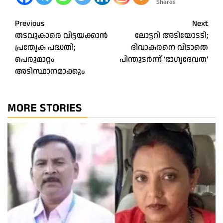
Shares
Post
Previous
Next
തടവുകാരെ വിട്ടയക്കാൻ
ലോട്ടറി അടിയോടടി;
navigation
പ്രത്യേക പദ്ധതി;
ദിവാകരനെ വിടാതെ
പെരുമാറ്റം
പിന്തുടർന്ന് ‘ഭാഗ്യദേവത’
അടിസ്ഥാനമാക്കും
MORE STORIES