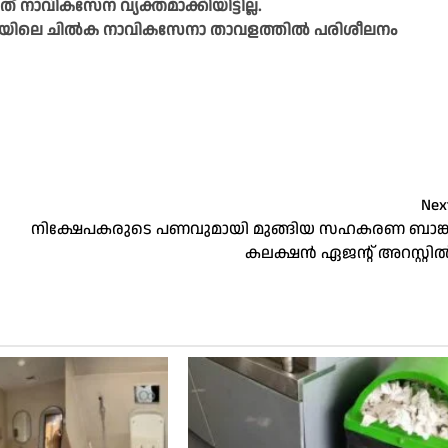
ാവികസേന വ്യക്തമാക്കിയിട്ടില്ല.
ഒഡിഷയിലെ ചിൽക നാവികസേനാ താവളത്തിൽ പരിശീലനം
Nex
നിക്ഷേപകരുടെ പണവുമായി മുങ്ങിയ സഹകരണ ബാങ്ക
കലക്ഷൻ ഏജന്റ് അറസ്റ്റി