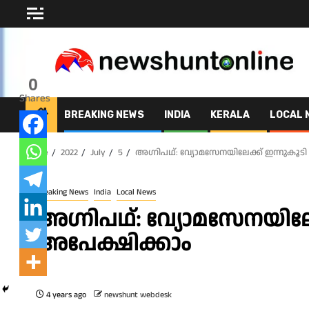
Skip
to
content
0
Shares
BREAKING NEWS
INDIA
KERALA
LOCAL 
Home
2022
July
5
അഗ്നിപഥ്: വ്യോമസേനയിലേക്ക് ഇന്നുകൂടി
Breaking News
India
Local News
അഗ്നിപഥ്: വ്യോമസേനയിലേക
അപേക്ഷിക്കാം
4 years ago
newshunt webdesk