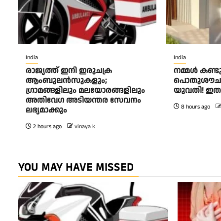
India
India
രാജ്യത്ത് ഇനി ഇരുചക്ര
നമ്മൾ കണ്ട
ആംബുലന്‍സുകളും;
പൊതുശൗചാല
ഗ്രാമങ്ങളിലും മലയോരങ്ങളിലും
യുവതി! ഇത
അതിവേഗ അടിയന്തര സേവനം
8 hours ago
ലഭ്യമാക്കും
2 hours ago
vinaya k
YOU MAY HAVE MISSED