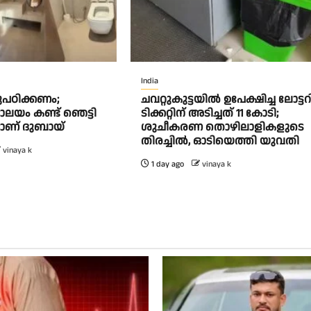
India
ുപഠിക്കണം;
ചവറ്റുകുട്ടയിൽ ഉപേക്ഷിച്ച ലോട്ടറ
യം കണ്ട് ഞെട്ടി
ടിക്കറ്റിന് അടിച്ചത് 11 കോടി;
ാണ് ദുബായ്
ശുചീകരണ തൊഴിലാളികളുടെ
തിരച്ചിൽ, ഓടിയെത്തി യുവതി
vinaya k
1 day ago
vinaya k