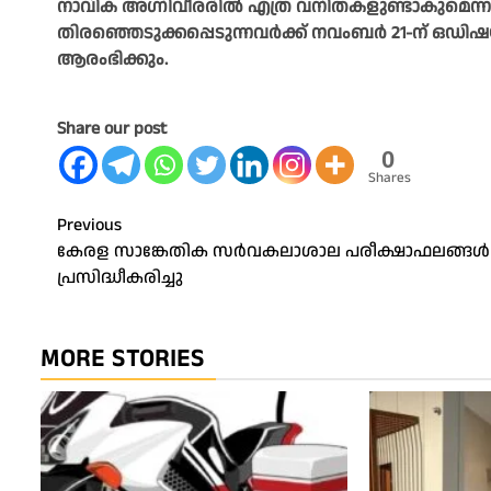
നാവിക അഗ്നിവീരരിൽ എത്ര വനിതകളുണ്ടാകുമെന്നത് ന
തിരഞ്ഞെടുക്കപ്പെടുന്നവർക്ക് നവംബർ 21-ന് 
ആരംഭിക്കും.
Share our post
0
Shares
Post
Previous
കേരള സാങ്കേതിക സര്‍വകലാശാല പരീക്ഷാഫലങ്ങള്‍
navigation
പ്രസിദ്ധീകരിച്ചു
MORE STORIES