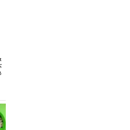
t
്
ൽ