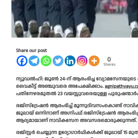
Share our post
0
Shares
ന്യൂഡൽഹി: ജൂൺ 24-ന് ആരംഭിച്ച വ്യോമസേനയുടെ അ
വൈകീട്ട് അഞ്ചുവരെ അപേക്ഷിക്കാം.
agnipathvayu.cd
പതിനേഴരമുതൽ 23 വയസ്സുവരെയുള്ള പുരുഷന്മാ
രജിസ്‌ട്രേഷൻ ആരംഭിച്ച് മൂന്നുദിവസംകൊണ്ട് ന
ജൂലായ് ഒന്നിനാണ് അഗ്നിപഥ് രജിസ്‌ട്രേഷൻ ആരംഭ
ആദ്യമായാണ് നാവികസേന അവസരമൊരുക്കുന്നത്.
രജിസ്റ്റർ ചെയ്യുന്ന ഉദ്യോഗാർഥികൾക്ക് ജൂലായ് 15 