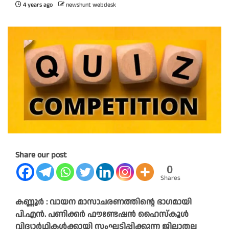
4 years ago
newshunt webdesk
Share our post
0
Shares
കണ്ണൂർ : വായന മാസാചരണത്തിന്റെ ഭാഗമായി
പി.എൻ. പണിക്കർ ഫൗണ്ടേഷൻ ഹൈസ്‌കൂൾ
വിദ്യാർഥികൾക്കായി സംഘടിപ്പിക്കുന്ന ജില്ലാതല