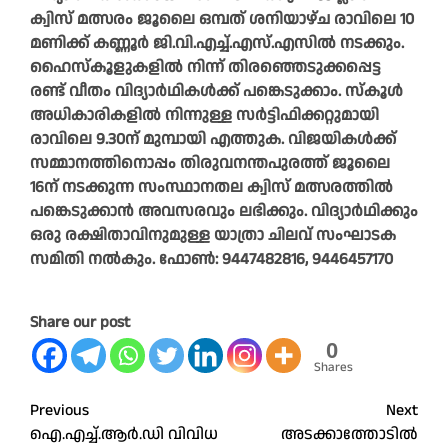
ക്വിസ് മത്സരം ജൂലൈ ഒമ്പത് ശനിയാഴ്ച രാവിലെ 10
മണിക്ക് കണ്ണൂർ ജി.വി.എച്ച്.എസ്.എസിൽ നടക്കും.
ഹൈസ്‌കൂളുകളിൽ നിന്ന് തിരഞ്ഞെടുക്കപ്പെട്ട
രണ്ട് വീതം വിദ്യാർഥികൾക്ക് പങ്കെടുക്കാം. സ്‌കൂൾ
അധികാരികളിൽ നിന്നുള്ള സർട്ടിഫിക്കറ്റുമായി
രാവിലെ 9.30ന് മുമ്പായി എത്തുക. വിജയികൾക്ക്
സമ്മാനത്തിനൊപ്പം തിരുവനന്തപുരത്ത് ജൂലൈ
16ന് നടക്കുന്ന സംസ്ഥാനതല ക്വിസ് മത്സരത്തിൽ
പങ്കെടുക്കാൻ അവസരവും ലഭിക്കും. വിദ്യാർഥിക്കും
ഒരു രക്ഷിതാവിനുമുള്ള യാത്രാ ചിലവ് സംഘാടക
സമിതി നൽകും. ഫോൺ: 9447482816, 9446457170
Share our post
0
Shares
Post
Previous
Next
ഐ.എച്ച്.ആർ.ഡി വിവിധ
അടക്കാത്തോടിൽ
navigation