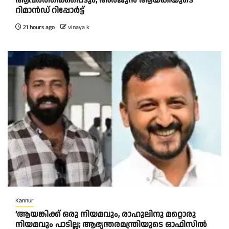
ആവർത്തിക്കപ്പെടും; അർജുൻ ആയങ്കിയുടെ
റിമാൻഡ് റിപ്പോർട്ട്
21 hours ago
vinaya k
Kannur
‘ആയങ്കിക്ക് ഒരു നിയമവും, രാഹുലിനു മറ്റൊരു
നിയമവും പാടില്ല; ആഭ്യന്തരമന്ത്രിയുടെ ഓഫിസിൽ