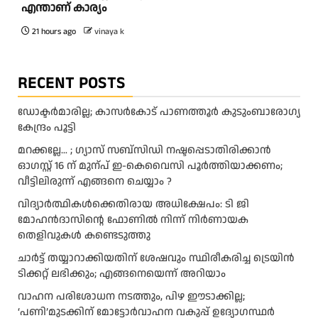
എന്താണ് കാര്യം
21 hours ago
vinaya k
RECENT POSTS
ഡോക്ടർമാരില്ല; കാസർകോട് പാണത്തൂർ കുടുംബാരോഗ്യ
കേന്ദ്രം പൂട്ടി
മറക്കല്ലേ… ; ഗ്യാസ് സബ്സിഡി നഷ്ടപ്പെടാതിരിക്കാൻ
ഓഗസ്റ്റ് 16 ന് മുന്പ് ഇ-കെവൈസി പൂർത്തിയാക്കണം;
വീട്ടിലിരുന്ന് എങ്ങനെ ചെയ്യാം ?
വിദ്യാര്‍ത്ഥികള്‍ക്കെതിരായ അധിക്ഷേപം: ടി ജി
മോഹന്‍ദാസിന്റെ ഫോണില്‍ നിന്ന് നിര്‍ണായക
തെളിവുകള്‍ കണ്ടെടുത്തു
ചാര്‍ട്ട് തയ്യാറാക്കിയതിന് ശേഷവും സ്ഥിരീകരിച്ച ട്രെയിന്‍
ടിക്കറ്റ് ലഭിക്കും; എങ്ങനെയെന്ന് അറിയാം
വാഹന പരിശോധന നടത്തും, പിഴ ഈടാക്കില്ല;
‘പണി’മുടക്കിന് മോട്ടോര്‍വാഹന വകുപ്പ് ഉദ്യോഗസ്ഥര്‍