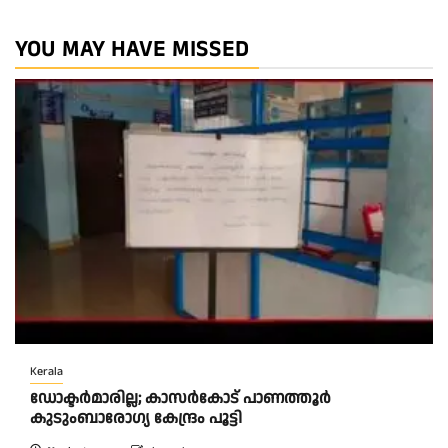
YOU MAY HAVE MISSED
Kerala
ഡോക്ടർമാരില്ല; കാസർകോട് പാണത്തൂർ
കുടുംബാരോഗ്യ കേന്ദ്രം പൂട്ടി