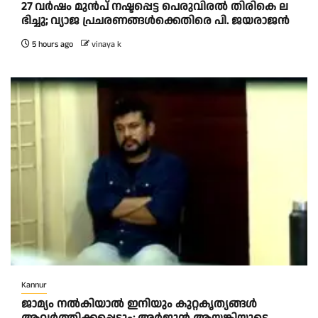
27 വ​ർ​ഷം മു​ൻ​പ് ന​ഷ്ട​പ്പെ​ട്ട പെ​രു​വി​ര​ൽ തി​രി​കെ ല​
ഭി​ച്ചു; വ്യാ​ജ പ്ര​ച​ര​ണ​ങ്ങ​ൾ​ക്കെ​തി​രെ പി. ​ജ​യ​രാ​ജ​ന്‍
5 hours ago
vinaya k
Kannur
ജാമ്യം നൽകിയാൽ ഇനിയും കുറ്റകൃത്യങ്ങൾ