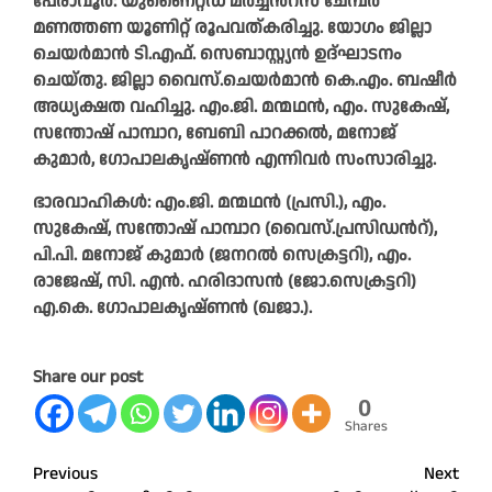
പേരാവൂർ: യുണൈറ്റഡ് മർച്ചൻറ്സ് ചേമ്പർ
മണത്തണ യൂണിറ്റ് രൂപവത്കരിച്ചു. യോഗം ജില്ലാ
ചെയർമാൻ ടി.എഫ്. സെബാസ്റ്റ്യൻ ഉദ്ഘാടനം
ചെയ്തു. ജില്ലാ വൈസ്.ചെയർമാൻ കെ.എം. ബഷീർ
അധ്യക്ഷത വഹിച്ചു. എം.ജി. മന്മഥൻ, എം. സുകേഷ്,
സന്തോഷ് പാമ്പാറ, ബേബി പാറക്കൽ, മനോജ്
കുമാർ, ഗോപാലകൃഷ്ണൻ എന്നിവർ സംസാരിച്ചു.
ഭാരവാഹികൾ: എം.ജി. മന്മഥൻ (പ്രസി.), എം.
സുകേഷ്, സന്തോഷ് പാമ്പാറ (വൈസ്.പ്രസിഡൻറ്),
പി.പി. മനോജ് കുമാർ (ജനറൽ സെക്രട്ടറി), എം.
രാജേഷ്, സി. എൻ. ഹരിദാസൻ (ജോ.സെക്രട്ടറി)
എ.കെ. ഗോപാലകൃഷ്ണൻ (ഖജാ.).
Share our post
0
Shares
Post
Previous
Next