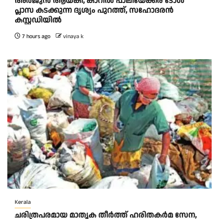
അർജുൻ ആയങ്കി, കാറിൽ പാലിയേക്കര ടോൾ
പ്ലാസ കടക്കുന്ന ദൃശ്യം പുറത്ത്, സഹോദരൻ
കസ്റ്റഡിയിൽ
7 hours ago
vinaya k
Kerala
ചരിത്രപരമായ മാതൃക തീര്‍ത്ത് ഹരിതകര്‍മ സേന,