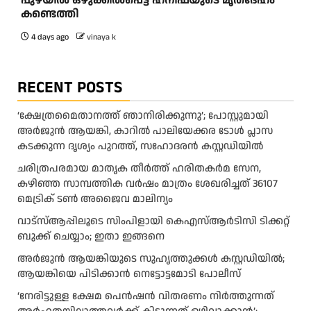
പുഴയിൽ ഒഴുക്കിൽപ്പെട്ട ഹനീഫയുടെ മൃതദേഹം
കണ്ടെത്തി
4 days ago
vinaya k
RECENT POSTS
‘ക്ഷേത്രമൈതാനത്ത് ഞാനിരിക്കുന്നു’; പോസ്റ്റുമായി
അർജുൻ ആയങ്കി, കാറിൽ പാലിയേക്കര ടോൾ പ്ലാസ
കടക്കുന്ന ദൃശ്യം പുറത്ത്, സഹോദരൻ കസ്റ്റഡിയിൽ
ചരിത്രപരമായ മാതൃക തീര്‍ത്ത് ഹരിതകര്‍മ സേന,
കഴിഞ്ഞ സാമ്പത്തിക വര്‍ഷം മാത്രം ശേഖരിച്ചത് 36107
മെട്രിക് ടണ്‍ അജൈവ മാലിന്യം
വാട്‌സ്ആപ്പിലൂടെ സിംപിളായി കെഎസ്ആര്‍ടിസി ടിക്കറ്റ്
ബുക്ക് ചെയ്യാം; ഇതാ ഇങ്ങനെ
അർജുൻ ആയങ്കിയുടെ സുഹൃത്തുക്കൾ കസ്റ്റഡിയിൽ;
ആയങ്കിയെ പിടിക്കാൻ നെട്ടോട്ടമോടി പോലീസ്
‘നേരിട്ടുള്ള ക്ഷേമ പെൻഷൻ വിതരണം നി‍‍ർത്തുന്നത്