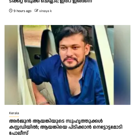
ടിക്കറ്റ് ബുക്ക് ചെയ്യാം; ഇതാ ഇങ്ങനെ
9 hours ago
vinaya k
Kerala
അർജുൻ ആയങ്കിയുടെ സുഹൃത്തുക്കൾ
കസ്റ്റഡിയിൽ; ആയങ്കിയെ പിടിക്കാൻ നെട്ടോട്ടമോടി
പോലീസ്