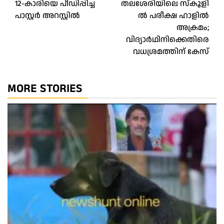
12-കാരിയെ പീഡിപ്പിച്ച
തലശേരിയിലെ​ സ്കൂ​ളി​
navigation
പാസ്റ്റര്‍ അറസ്റ്റില്‍
ൽ പരീക്ഷ ഹാളിൽ
അക്രമം;
വിദ്യാർഥിനിക്കെതിരെ
വധശ്രമത്തിന് കേസ്
MORE STORIES