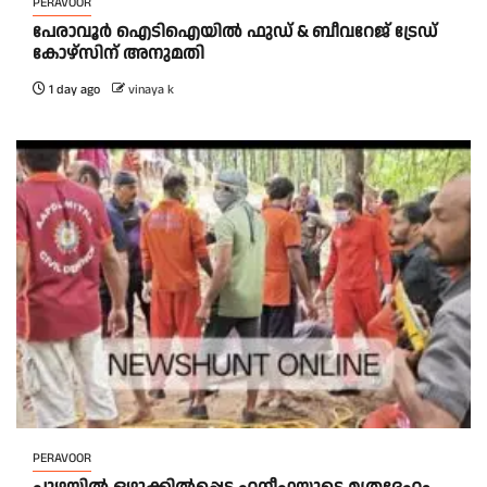
PERAVOOR
പേരാവൂർ ഐടിഐയിൽ ഫുഡ് & ബീവറേജ് ട്രേഡ്
കോഴ്സിന് അനുമതി
1 day ago
vinaya k
PERAVOOR