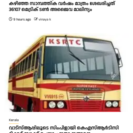
കഴിഞ്ഞ സാമ്പത്തിക വര്‍ഷം മാത്രം ശേഖരിച്ചത്
36107 മെട്രിക് ടണ്‍ അജൈവ മാലിന്യം
9 hours ago
vinaya k
Kerala
വാട്‌സ്ആപ്പിലൂടെ സിംപിളായി കെഎസ്ആര്‍ടിസി