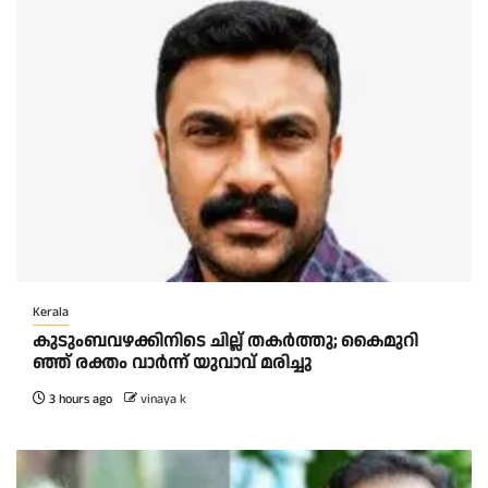
Kerala
കു​ടും​ബ​വ​ഴ​ക്കി​നി​ടെ ചി​ല്ല് ത​ക​ർ​ത്തു; കൈ​മു​റി​
ഞ്ഞ് ര​ക്തം വാ​ർ​ന്ന് യു​വാ​വ് മ​രി​ച്ചു
3 hours ago
vinaya k