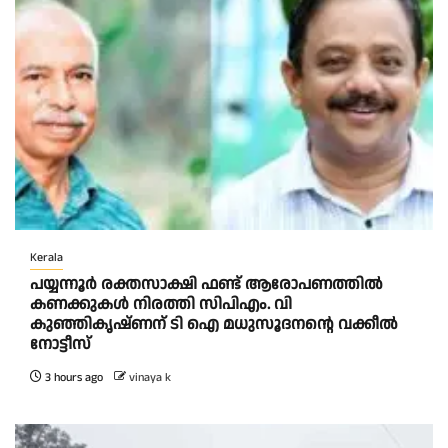
Kerala
പയ്യന്നൂർ രക്തസാക്ഷി ഫണ്ട് ആരോപണത്തിൽ
കണക്കുകൾ നിരത്തി സിപിഎം. വി
കുഞ്ഞികൃഷ്ണന് ടി ഐ മധുസൂദനൻ്റെ വക്കീൽ
നോട്ടീസ്
3 hours ago
vinaya k