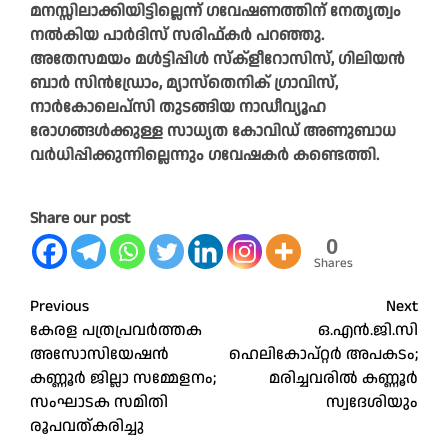
മനസ്സിലാക്കിയിട്ടില്ലെന്ന് ഗവേഷണത്തിന് നേതൃത്വം
നല്‍കിയ പാര്‍ദിസ് സരിഫ്കര്‍ പറഞ്ഞു.
അതേസമയം മള്‍ട്ടിപ്പിള്‍ സ്ക്ളീറോസിസ്, ഗിലിയന്‍
ബാര്‍ സിന്‍ഡ്രോം, മ്യാസ്തെനിക് ഗ്രാവിസ്,
നാര്‍കോലെപ്സി തുടങ്ങിയ നാഡീവ്യൂഹ
രോഗങ്ങള്‍ക്കുള്ള സാധ്യത കോവിഡ് അണുബാധ
വര്‍ധിപ്പിക്കുന്നില്ലെന്നും ഗവേഷകര്‍ കണ്ടെത്തി.
Share our post
0
Shares
Post
Previous
Next
കേരള പത്രപ്രവർത്തക
ഒ.എൻ.ജി.സി
navigation
അസോസിയേഷൻ
ഹെലികോപ്റ്റർ അപകടം;
കണ്ണൂർ ജില്ലാ സമ്മേളനം;
മരിച്ചവരിൽ കണ്ണൂർ
സംഘാടക സമിതി
സ്വദേശിയും
രൂപവത്കരിച്ചു