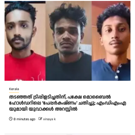
Kerala
തടഞ്ഞത് ട്രിപ്പിളടിച്ചതിന്, പക്ഷേ മൊബൈൽ
ഹോൾഡറിലെ ‘പേപ്പർകഷ്ണം’ ചതിച്ചു; എംഡിഎംഎ
യുമായി യുവാക്കൾ അറസ്റ്റിൽ
8 minutes ago
vinaya k