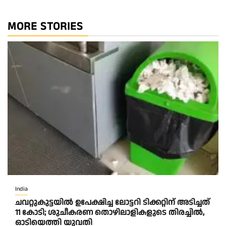
MORE STORIES
India
ചവറ്റുകുട്ടയിൽ ഉപേക്ഷിച്ച ലോട്ടറി ടിക്കറ്റിന് അടിച്ചത്
11 കോടി; ശുചീകരണ തൊഴിലാളികളുടെ തിരച്ചിൽ,
ഓടിയെത്തി യുവതി