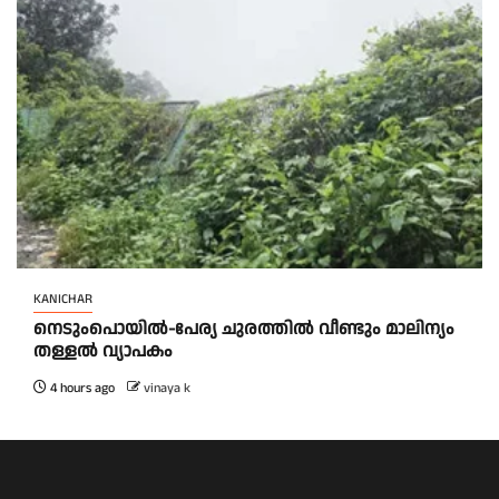
KANICHAR
നെടുംപൊയിൽ-പേര്യ ചുരത്തിൽ വീണ്ടും മാലിന്യം
തള്ളൽ വ്യാപകം
4 hours ago
vinaya k