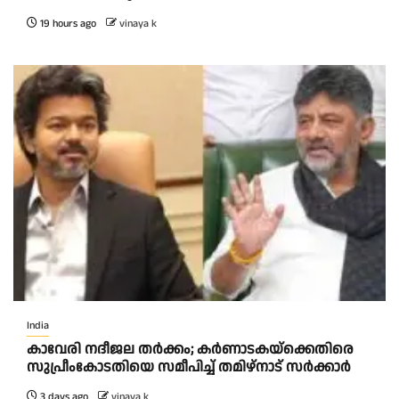
19 hours ago
vinaya k
India
കാവേരി നദീജല തര്‍ക്കം; കര്‍ണാടകയ്‌ക്കെതിരെ
സുപ്രീംകോടതിയെ സമീപിച്ച് തമിഴ്‌നാട് സർക്കാർ
3 days ago
vinaya k