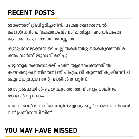
RECENT POSTS
തടഞ്ഞത് ട്രിപ്പിളടിച്ചതിന്, പക്ഷേ മൊബൈൽ
ഹോൾഡറിലെ ‘പേപ്പർകഷ്ണം’ ചതിച്ചു; എംഡിഎംഎ
യുമായി യുവാക്കൾ അറസ്റ്റിൽ
കു​ടും​ബ​വ​ഴ​ക്കി​നി​ടെ ചി​ല്ല് ത​ക​ർ​ത്തു; കൈ​മു​റി​ഞ്ഞ് ര​
ക്തം വാ​ർ​ന്ന് യു​വാ​വ് മ​രി​ച്ചു
പയ്യന്നൂർ രക്തസാക്ഷി ഫണ്ട് ആരോപണത്തിൽ
കണക്കുകൾ നിരത്തി സിപിഎം. വി കുഞ്ഞികൃഷ്ണന് ടി
ഐ മധുസൂദനൻ്റെ വക്കീൽ നോട്ടീസ്
നെടുംപൊയിൽ-പേര്യ ചുരത്തിൽ വീണ്ടും മാലിന്യം
തള്ളൽ വ്യാപകം
പരിവാഹൻ വെബ്സൈറ്റിന് എന്തു പറ്റി?; വാഹന വിപണി
വന്‍പ്രതിസന്ധിയിൽ
YOU MAY HAVE MISSED