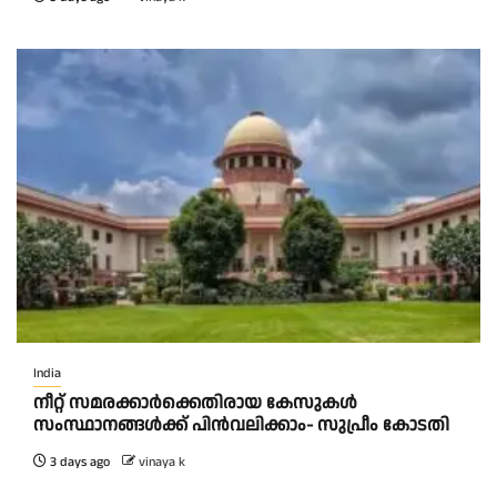
India
നീറ്റ് സമരക്കാർക്കെതിരായ കേസുകൾ
സംസ്ഥാനങ്ങൾക്ക് പിൻവലിക്കാം- സുപ്രീം കോടതി
3 days ago
vinaya k