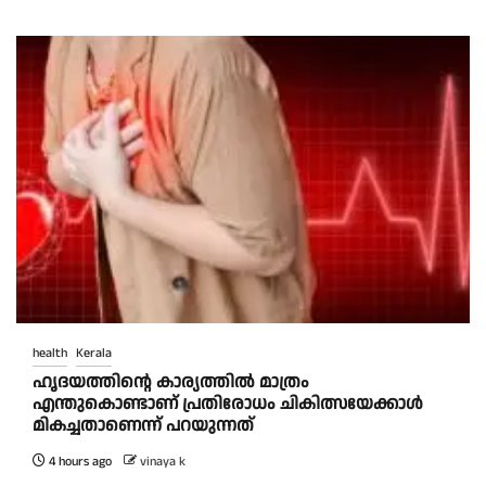
health
Kerala
ഹൃദയത്തിന്റെ കാര്യത്തിൽ മാത്രം
എന്തുകൊണ്ടാണ് പ്രതിരോധം ചികിത്സയേക്കാൾ
മികച്ചതാണെന്ന് പറയുന്നത്
4 hours ago
vinaya k