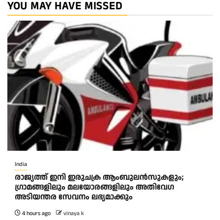
YOU MAY HAVE MISSED
India
രാജ്യത്ത് ഇനി ഇരുചക്ര ആംബുലന്‍സുകളും;
ഗ്രാമങ്ങളിലും മലയോരങ്ങളിലും അതിവേഗ
അടിയന്തര സേവനം ലഭ്യമാക്കും
4 hours ago
vinaya k