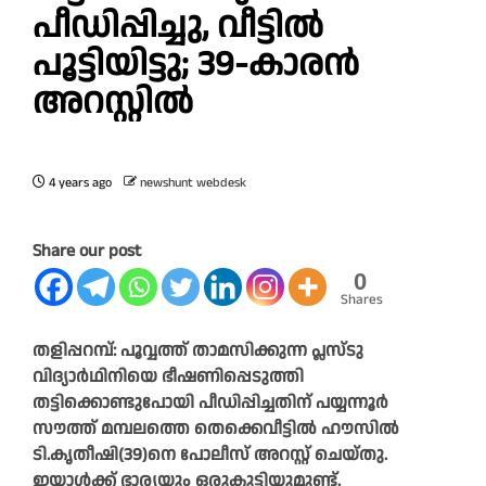
പീഡിപ്പിച്ചു, വീട്ടില്‍
പൂട്ടിയിട്ടു; 39-കാരന്‍
അറസ്റ്റില്‍
4 years ago
newshunt webdesk
Share our post
0
Shares
തളിപ്പറമ്പ്: പൂവ്വത്ത് താമസിക്കുന്ന പ്ലസ്ടു
വിദ്യാര്‍ഥിനിയെ ഭീഷണിപ്പെടുത്തി
തട്ടിക്കൊണ്ടുപോയി പീഡിപ്പിച്ചതിന് പയ്യന്നൂര്‍
സൗത്ത് മമ്പലത്തെ തെക്കെവീട്ടില്‍ ഹൗസില്‍
ടി.കൃതീഷി(39)നെ പോലീസ് അറസ്റ്റ് ചെയ്തു.
ഇയാള്‍ക്ക് ഭാര്യയും ഒരുകുട്ടിയുമുണ്ട്.