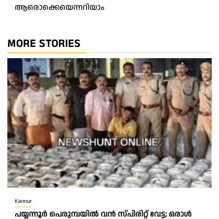
ആരൊക്കെയെന്നറിയാം
MORE STORIES
Kannur
പയ്യന്നൂർ പെരുമ്പയിൽ വൻ സ്‌പിരിറ്റ് വേട്ട; ഒരാൾ