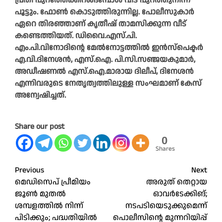
പ്രതി പുറത്തേക്കിറങ്ങമ്പോള്‍ വീട് പുറത്തുനിന്ന്
പൂട്ടും. ഫോണ്‍ കൊടുത്തിരുന്നില്ല. പോലീസുകാര്‍
ഏറെ തിരഞ്ഞാണ് കൃതീഷ് താമസിക്കുന്ന വീട്
കണ്ടെത്തിയത്. ഡിവൈ.എസ്.പി.
എം.പി.വിനോദിന്റെ മേല്‍നോട്ടത്തില്‍ ഇന്‍സ്‌പെക്ടര്‍
എ.വി.ദിനേശന്‍, എസ്.ഐ. പി.സി.സഞ്ജയകുമാര്‍,
അഡീഷണല്‍ എസ്.ഐ.മാരായ ദിലീപ്, ദിനേശന്‍
എന്നിവരുടെ നേതൃത്വത്തിലുള്ള സംഘമാണ് കേസ്
അന്വേഷിച്ചത്.
Share our post
0
Shares
Post
Previous
Next
മെഡിസെപ് പ്രീമിയം
അരുത് തെറ്റായ
navigation
ജൂണ്‍ മുതല്‍
ഓവർടേക്കിങ്;
ശമ്പളത്തില്‍ നിന്ന്
നടപടിയെടുക്കുമെന്ന്
പിടിക്കും; പദ്ധതിയില്‍
പൊലീസിന്റെ മുന്നറിയിപ്പ്