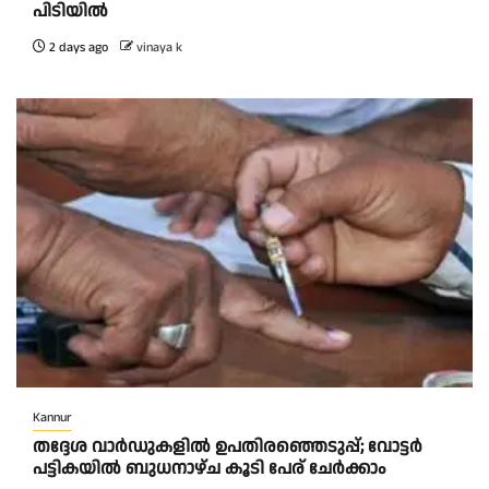
പിടിയിൽ
2 days ago
vinaya k
Kannur
തദ്ദേശ വാർഡുകളിൽ ഉപതിരഞ്ഞെടുപ്പ്; വോട്ടർ
പട്ടികയിൽ ബുധനാഴ്ച കൂടി പേര് ചേർക്കാം