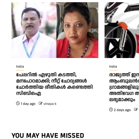
India
India
പേപ്പറിൽ എഴുതി കടത്തി,
രാജ്യത്ത് ഇ
മനഃപാഠമാക്കി; നീറ്റ് ചോദ്യങ്ങൾ
ആംബുലന്‍
ചോർത്തിയ രീതികൾ കണ്ടെത്തി
ഗ്രാമങ്ങളി
സിബിഐ
അതിവേഗ അ
ലഭ്യമാക്കും
1 day ago
vinaya k
2 days ago
YOU MAY HAVE MISSED