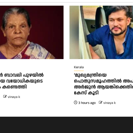
Kerala
ൂർ ബാവലി പുഴയിൽ
‘മുഖ്യമന്ത്രിയെ
യ വയോധികയുടെ
പൊതുസമൂഹത്തിൽ അപമാന
 കണ്ടെത്തി
അർജുൻ ആയങ്കിക്കെതി
കേസ് കൂടി
vinaya k
3 hours ago
vinaya k