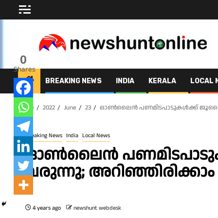
Skip
to
content
0
Shares
BREAKING NEWS
INDIA
KERALA
LOCAL 
Home
2022
June
23
ഓണ്‍ലൈന്‍ പണമിടപാടുകള്‍ക്ക് ജൂലൈ 1 മ
Breaking News
India
Local News
ഓണ്‍ലൈന്‍ പണമിടപാടുകള്
വരുന്നു; അറിഞ്ഞിരിക്കാം ഇ
4 years ago
newshunt webdesk