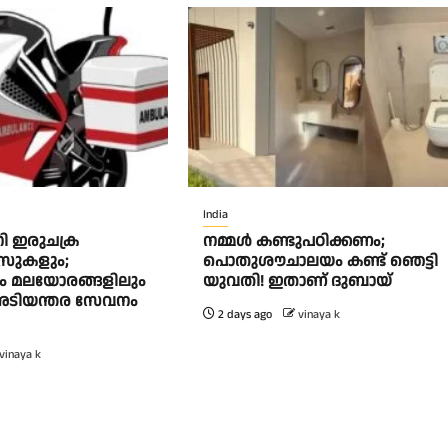
India
നി ഇരുചക്ര
നമ്മൾ കണ്ടുപഠിക്കണം;
സുകളും;
പൊതുശൗചാലയം കണ്ട് ഞെട്ടി
ലും മലയോരങ്ങളിലും
യുവതി! ഇതാണ് ദുബായ്
ടിയന്തര സേവനം
2 days ago
vinaya k
vinaya k