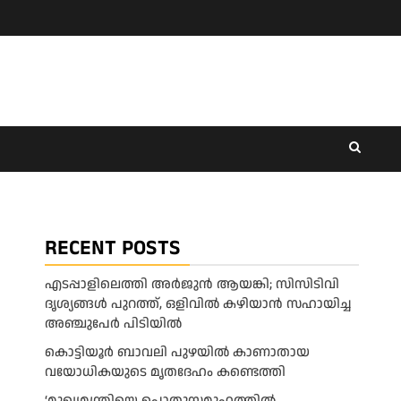
RECENT POSTS
എടപ്പാളിലെത്തി അർജുൻ ആയങ്കി; സിസിടിവി
ദൃശ്യങ്ങൾ പുറത്ത്, ഒളിവിൽ കഴിയാൻ സഹായിച്ച
അഞ്ചുപേർ പിടിയിൽ
കൊട്ടിയൂർ ബാവലി പുഴയിൽ കാണാതായ
വയോധികയുടെ മൃതദേഹം കണ്ടെത്തി
‘മുഖ്യമന്ത്രിയെ പൊതുസമൂഹത്തിൽ