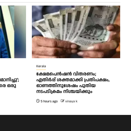
Kerala
ക്ഷേമപെൻഷൻ വിതരണം;
ിച്ചു’;
എതിർപ്പ് ശക്തമാക്കി പ്രതിപക്ഷം,
രെ ഒരു
ഓണത്തിനുശേഷം പുതിയ
നടപടിക്രമം നിശ്ചയിക്കും
5 hours ago
vinaya k