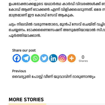
ഉപഭോക്താക്കളുടെ യഥാര്‍ത്ഥ കാര്‍ഡ് വിവരങ്ങള്‍ക്ക
കോഡ് ആണ് ടോക്കണ്‍ എന്ന് വിളിക്കപ്പെടുന്നത്. ഒര
മാത്രമാണ് ഈ കോഡ് സേവ് ആകുക.
ചട്ടം നിലവില്‍ വരുന്നതോടെ, മുന്‍പ് സേവ് ചെയ്ത് വച്ചി
ചെയ്യണം. ടോക്കണൈസേഷന് അനുമതിയായാല്‍ സി.വി.വി.
പൂര്‍ത്തിയാക്കാന്‍.
Share our post
0
Shares
Post
Previous
വൈ​ദ്യു​തി പോ​സ്റ്റ് വീ​ണ് യു​വാ​വി​ന് ദാ​രു​ണാ​ന്ത്യം
navigation
MORE STORIES