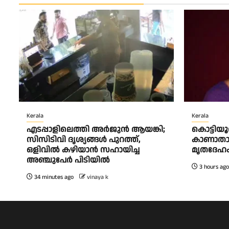
Kerala
Kerala
എടപ്പാളിലെത്തി അർജുൻ ആയങ്കി;
കൊട്ടിയ
സിസിടിവി ദൃശ്യങ്ങൾ പുറത്ത്,
കാണാതാ
ഒളിവിൽ കഴിയാൻ സഹായിച്ച
മൃതദേഹം
അഞ്ചുപേർ പിടിയിൽ
3 hours ago
34 minutes ago
vinaya k