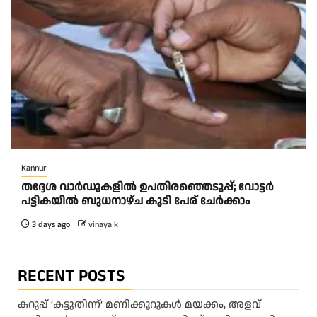
Kannur
തദ്ദേശ വാർഡുകളിൽ ഉപതിരഞ്ഞെടുപ്പ്; വോട്ടർ
പട്ടികയിൽ ബുധനാഴ്ച കൂടി പേര് ചേർക്കാം
3 days ago
vinaya k
RECENT POSTS
കറുപ്പ് ‘കട്ടുതിന്ന്’ മണിക്കൂറുകൾ മയക്കം, അളവ്