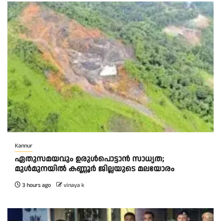
Kannur
ഏതുസമയവും ഉരുൾപൊട്ടാൻ സാധ്യത;
മുൾമുനയിൽ കണ്ണൂർ ജില്ലയുടെ മലയോരം
3 hours ago
vinaya k