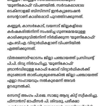
‘യൂണികോഫി’ വിപണയിൽ. സർവകലാശാല
ടെക്‌നോളജി ബിസിനസ് ഇൻക്യുബേഷൻ
സെന്ററാണ് കാപ്പിപ്പൊടി പുറത്തിറക്കുന്നത്.
കണ്ണൂർ, കാസർകോട്, വയനാട് ജില്ലകളിലെ
കർഷകരിൽനിന്ന്‌ സംഭരിച്ച ഗുണമേന്മയുള്ള
കാപ്പിക്കുരുവിൽനിന്ന്‌ നിർമിക്കുന്ന ‘യൂണികോഫി’
എം.ബി.എ. വിദ്യാർഥികളാണ് വിപണിയിൽ
എത്തിക്കുന്നത്.
വിതരണോദ്ഘാടനം ജില്ലാ പഞ്ചായത്ത് പ്രസിഡന്റ്
പി.പി. ദിവ്യ നിർവഹിച്ചു. ‘യൂണികോഫി’
ബ്രാൻഡിലുള്ള കോഫി ഷോപ്പ് വിദ്യാർഥികൾക്ക്
തുടങ്ങാൻ താത്‌പര്യമുണ്ടെകിൽ ജില്ലാ പഞ്ചായത്ത്
എല്ലാ സഹായവും നൽകുമെന്ന് അവർ
ഉറപ്പുനൽകി.
സെനറ്റ് അംഗം പി.ജെ. സാജു ആദ്യ കിറ്റ് സ്വീകരിച്ചു.
ഫിനാൻസ് ഓഫീസർ പി. ശിവപ്പു, പരീക്ഷാ