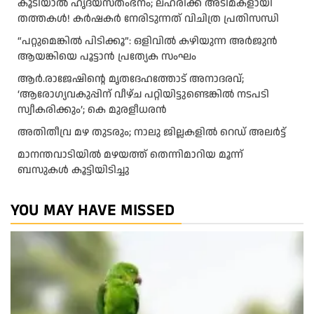
കൂടിയാൽ ഹൃദയസ്തംഭനം; ലഹരിക്ക് അടിമകളായി
തത്തകള്‍! കർഷകർ നേരിടുന്നത് വിചിത്ര പ്രതിസന്ധി
“പറ്റുമെങ്കിൽ പിടിക്കൂ”: ഒളിവിൽ കഴിയുന്ന അർജുൻ
ആയങ്കിയെ പൂട്ടാൻ പ്രത്യേക സംഘം
ആര്‍.രാജേഷിന്റെ മൃതദേഹത്തോട് അനാദരവ്;
‘ആരോഗ്യവകുപ്പിന് വീഴ്ച പറ്റിയിട്ടുണ്ടെങ്കില്‍ നടപടി
സ്വീകരിക്കും’; കെ മുരളീധരന്‍
അതിതീവ്ര മഴ തുടരും; നാലു ജില്ലകളിൽ റെഡ് അലർട്ട്
മാനന്തവാടിയിൽ മഴയത്ത് തെന്നിമാറിയ മൂന്ന്
ബസുകൾ കൂട്ടിയിടിച്ചു
YOU MAY HAVE MISSED