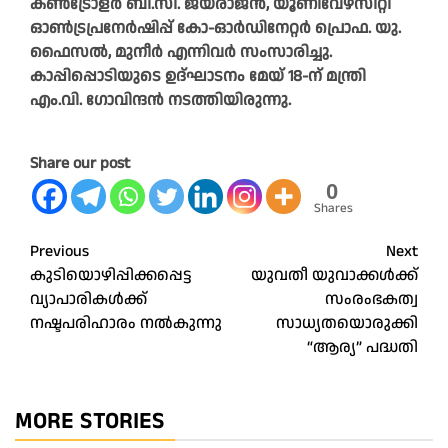
കൺട്രോളർ ബി.സി. ജയരാജൻ, യൂണിവേഴ്‌സിറ്റി
ഓൺട്രപ്രനേർഷിപ്പ് കോ-ഓർഡിനേറ്റർ പ്രൊഫ. യു.
ഫൈസൽ, മുനീർ എന്നിവർ സംസാരിച്ചു.
കാപ്പിപ്പൊടിയുടെ ഉദ്ഘാടനം മേയ് 18-ന് മന്ത്രി
എം.വി. ഗോവിന്ദൻ നടത്തിയിരുന്നു.
Share our post
0
Shares
Post
Previous
Next
കുടിയൊഴിപ്പിക്കപ്പെട്ട
യുവതീ യുവാക്കൾക്ക്
navigation
വ്യാപാരികൾക്ക്
സംരംഭകത്വ
നഷ്ടപരിഹാരം നൽകുന്നു
സാധ്യതയൊരുക്കി
“ആര്യ” പദ്ധതി
MORE STORIES