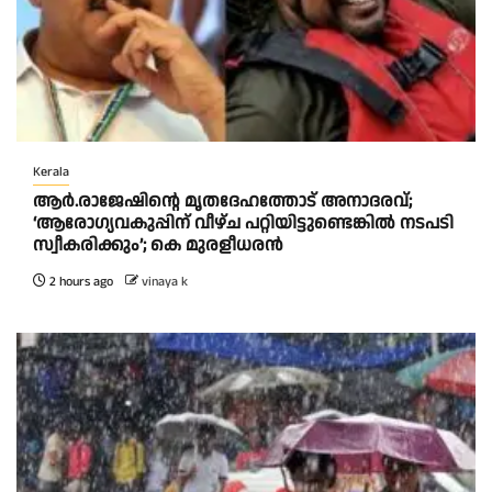
Kerala
ആര്‍.രാജേഷിന്റെ മൃതദേഹത്തോട് അനാദരവ്;
‘ആരോഗ്യവകുപ്പിന് വീഴ്ച പറ്റിയിട്ടുണ്ടെങ്കില്‍ നടപടി
സ്വീകരിക്കും’; കെ മുരളീധരന്‍
2 hours ago
vinaya k