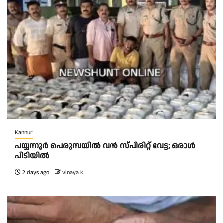
Kannur
പയ്യന്നൂർ പെരുമ്പയിൽ വൻ സ്‌പിരിറ്റ് വേട്ട; ഒരാൾ
പിടിയിൽ
2 days ago
vinaya k