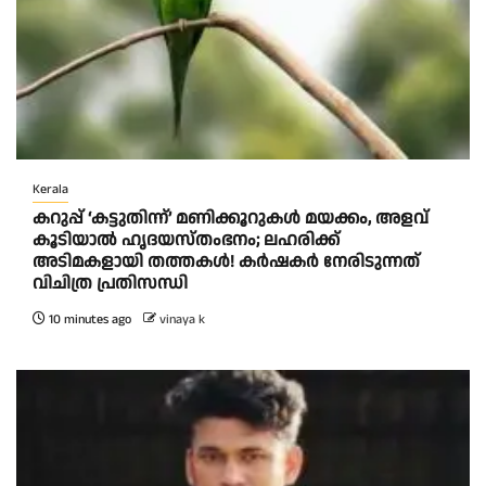
Kerala
കറുപ്പ് ‘കട്ടുതിന്ന്’ മണിക്കൂറുകൾ മയക്കം, അളവ്
കൂടിയാൽ ഹൃദയസ്തംഭനം; ലഹരിക്ക്
അടിമകളായി തത്തകള്‍! കർഷകർ നേരിടുന്നത്
വിചിത്ര പ്രതിസന്ധി
10 minutes ago
vinaya k