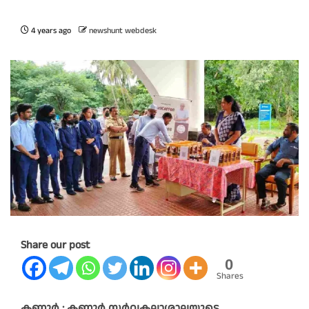
4 years ago
newshunt webdesk
Share our post
0
Shares
കണ്ണൂർ : കണ്ണൂർ സർവകലാശാലയുടെ