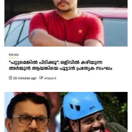
Kerala
“പറ്റുമെങ്കിൽ പിടിക്കൂ”: ഒളിവിൽ കഴിയുന്ന
അർജുൻ ആയങ്കിയെ പൂട്ടാൻ പ്രത്യേക സംഘം
20 minutes ago
vinaya k