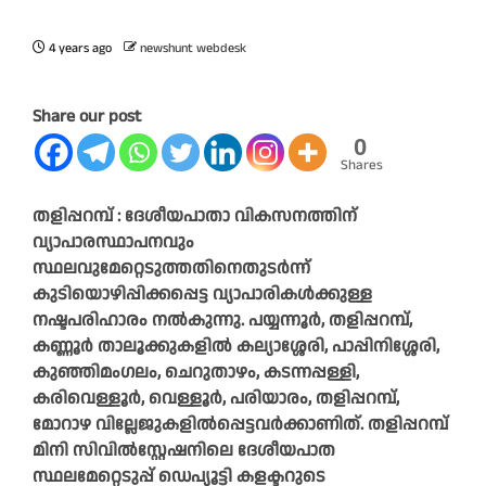
4 years ago
newshunt webdesk
Share our post
0
Shares
തളിപ്പറമ്പ് : ദേശീയപാതാ വികസനത്തിന്
വ്യാപാരസ്ഥാപനവും
സ്ഥലവുമേറ്റെടുത്തതിനെതുടർന്ന്
കുടിയൊഴിപ്പിക്കപ്പെട്ട വ്യാപാരികൾക്കുള്ള
നഷ്ടപരിഹാരം നൽകുന്നു. പയ്യന്നൂർ, തളിപ്പറമ്പ്,
കണ്ണൂർ താലൂക്കുകളിൽ കല്യാശ്ശേരി, പാപ്പിനിശ്ശേരി,
കുഞ്ഞിമംഗലം, ചെറുതാഴം, കടന്നപ്പള്ളി,
കരിവെള്ളൂർ, വെള്ളൂർ, പരിയാരം, തളിപ്പറമ്പ്,
മോറാഴ വില്ലേജുകളിൽപ്പെട്ടവർക്കാണിത്. തളിപ്പറമ്പ്
മിനി സിവിൽസ്റ്റേഷനിലെ ദേശീയപാത
സ്ഥലമേറ്റെടുപ്പ് ഡെപ്യൂട്ടി കളക്ടറുടെ