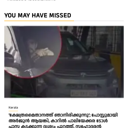
YOU MAY HAVE MISSED
Kerala
‘ക്ഷേത്രമൈതാനത്ത് ഞാനിരിക്കുന്നു’; പോസ്റ്റുമായി
അർജുൻ ആയങ്കി, കാറിൽ പാലിയേക്കര ടോൾ
പ്ലാസ കടക്കുന്ന ദൃശ്യം പുറത്ത്, സഹോദരൻ