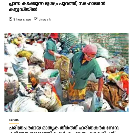
പ്ലാസ കടക്കുന്ന ദൃശ്യം പുറത്ത്, സഹോദരൻ
കസ്റ്റഡിയിൽ
9 hours ago
vinaya k
Kerala
ചരിത്രപരമായ മാതൃക തീര്‍ത്ത് ഹരിതകര്‍മ സേന,