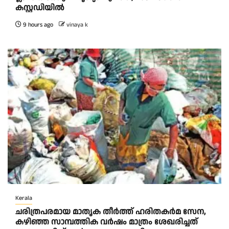
കസ്റ്റഡിയിൽ
9 hours ago
vinaya k
Kerala
ചരിത്രപരമായ മാതൃക തീര്‍ത്ത് ഹരിതകര്‍മ സേന,
കഴിഞ്ഞ സാമ്പത്തിക വര്‍ഷം മാത്രം ശേഖരിച്ചത്