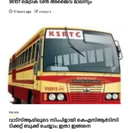
36107 മെട്രിക് ടണ്‍ അജൈവ മാലിന്യം
11 hours ago
vinaya k
Kerala
വാട്‌സ്ആപ്പിലൂടെ സിംപിളായി കെഎസ്ആര്‍ടിസി
ടിക്കറ്റ് ബുക്ക് ചെയ്യാം; ഇതാ ഇങ്ങനെ