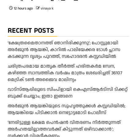
12 hours ago
vinaya k
RECENT POSTS
‘ക്ഷേത്രമൈതാനത്ത് ഞാനിരിക്കുന്നു’; പോസ്റ്റുമായി
അർജുൻ ആയങ്കി, കാറിൽ പാലിയേക്കര ടോൾ പ്ലാസ
കടക്കുന്ന ദൃശ്യം പുറത്ത്, സഹോദരൻ കസ്റ്റഡിയിൽ
ചരിത്രപരമായ മാതൃക തീര്‍ത്ത് ഹരിതകര്‍മ സേന,
കഴിഞ്ഞ സാമ്പത്തിക വര്‍ഷം മാത്രം ശേഖരിച്ചത് 36107
മെട്രിക് ടണ്‍ അജൈവ മാലിന്യം
വാട്‌സ്ആപ്പിലൂടെ സിംപിളായി കെഎസ്ആര്‍ടിസി ടിക്കറ്റ്
ബുക്ക് ചെയ്യാം; ഇതാ ഇങ്ങനെ
അർജുൻ ആയങ്കിയുടെ സുഹൃത്തുക്കൾ കസ്റ്റഡിയിൽ;
ആയങ്കിയെ പിടിക്കാൻ നെട്ടോട്ടമോടി പോലീസ്
‘നേരിട്ടുള്ള ക്ഷേമ പെൻഷൻ വിതരണം നി‍‍ർത്തുന്നത്
അർഹതയില്ലാത്തവർക്ക് കിട്ടുന്നത് ഒഴിവാക്കാൻ’;
സർക്കാ‍ർ വിശദീകരണം