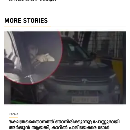
MORE STORIES
Kerala
‘ക്ഷേത്രമൈതാനത്ത് ഞാനിരിക്കുന്നു’; പോസ്റ്റുമായി
അർജുൻ ആയങ്കി, കാറിൽ പാലിയേക്കര ടോൾ