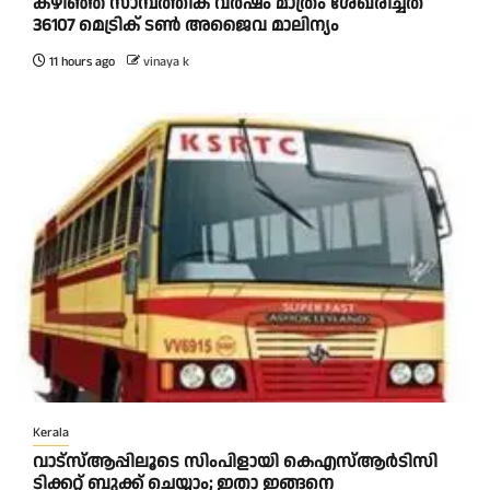
കഴിഞ്ഞ സാമ്പത്തിക വര്‍ഷം മാത്രം ശേഖരിച്ചത്
36107 മെട്രിക് ടണ്‍ അജൈവ മാലിന്യം
11 hours ago
vinaya k
Kerala
വാട്‌സ്ആപ്പിലൂടെ സിംപിളായി കെഎസ്ആര്‍ടിസി
ടിക്കറ്റ് ബുക്ക് ചെയ്യാം; ഇതാ ഇങ്ങനെ