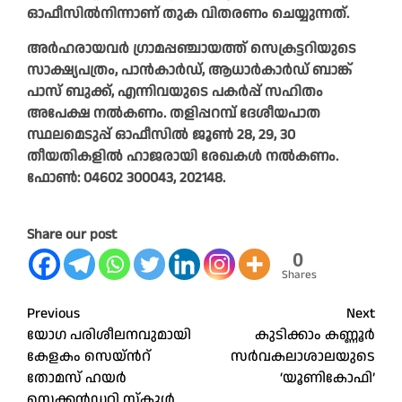
ഓഫീസിൽനിന്നാണ് തുക വിതരണം ചെയ്യുന്നത്.
അർഹരായവർ ഗ്രാമപ്പഞ്ചായത്ത് സെക്രട്ടറിയുടെ
സാക്ഷ്യപത്രം, പാൻകാർഡ്, ആധാർകാർഡ് ബാങ്ക്
പാസ് ബുക്ക്, എന്നിവയുടെ പകർപ്പ് സഹിതം
അപേക്ഷ നൽകണം. തളിപ്പറമ്പ് ദേശീയപാത
സ്ഥലമെടുപ്പ് ഓഫീസിൽ ജൂൺ 28, 29, 30
തീയതികളിൽ ഹാജരായി രേഖകൾ നൽകണം.
ഫോൺ: 04602 300043, 202148.
Share our post
0
Shares
Post
Previous
Next
യോഗ പരിശീലനവുമായി
കുടിക്കാം കണ്ണൂർ
navigation
കേളകം സെയ്ൻറ്
സർവകലാശാലയുടെ
തോമസ് ഹയർ
‘യൂണികോഫി’
സെക്കൻഡറി സ്കൂൾ