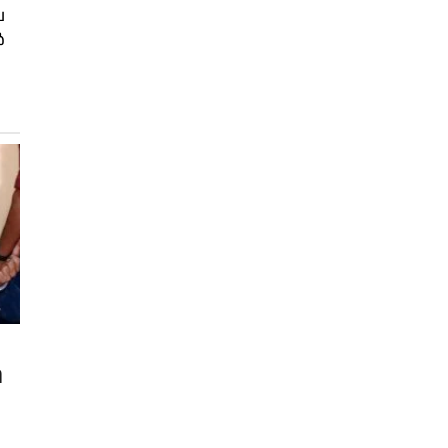
െ
ൾ
​