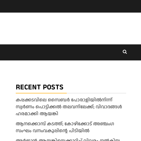
RECENT POSTS
കപ്പക്കടവിലെ സൈബർ പോരാളിയിൽനിന്ന്
സ്വർണം പൊട്ടിക്കൽ തലവനിലേക്ക്; വിവാദങ്ങൾ
ഹരമാക്കി ആയങ്കി
ആനക്കൊമ്പ് കടത്ത്; കോഴിക്കോട് അഞ്ചംഗ
സംഘം വനംവകുപ്പിന്റെ പിടിയിൽ
അ​ർ​ജു​ൻ ആ​യ​ങ്കി​യെ​ക്കു​റി​ച്ച് വി​വ​രം ന​ൽ​കി​യ