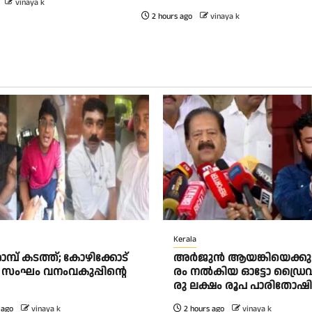
vinaya k
2 hours ago
vinaya k
Kerala
പ് കടത്ത്; കോഴിക്കോട്
അ​ർ​ജു​ൻ ആ​യ​ങ്കി​യെ​ക്കു​റി​
സംഘം വനംവകുപ്പിന്റെ
രം ന​ൽ​കി​യ ഓ​ട്ടോ ഡ്രൈ​വ​ർ
രു ല​ക്ഷം രൂ​പ പാ​രി​തോ​ഷ
 ago
vinaya k
2 hours ago
vinaya k