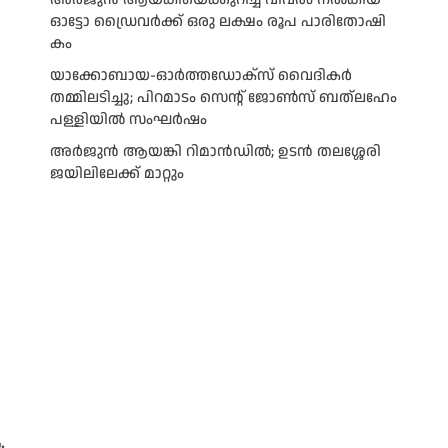
ഓ​ട്ടോ ഡ്രൈ​വ​ർ​ക്ക് ഒ​രു ല​ക്ഷം രൂ​പ പാ​രി​തോ​ഷി​
കം
യാക്കോബായ-ഓർത്തഡോക്സ് വൈദികർ
തമ്മിലടിച്ചു; പിറമാടം സെന്റ്‌ ജോൺസ് ബത്ലഹേം
പള്ളിയിൽ സംഘർഷം
അര്‍ജുന്‍ ആയങ്കി റിമാന്‍ഡില്‍; ഉടന്‍ തലശ്ശേരി
ജയിലിലേക്ക് മാറ്റും
.