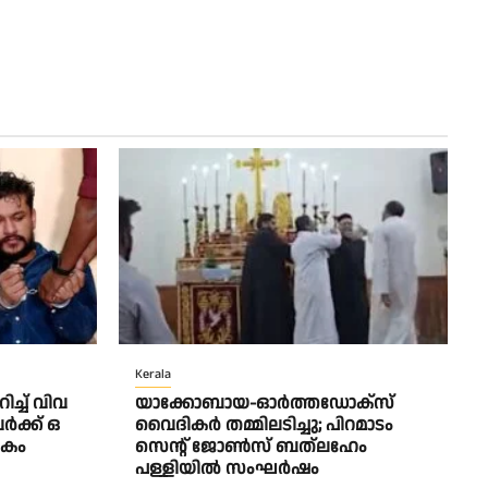
Kerala
ച്ച് വി​വ​
യാക്കോബായ-ഓർത്തഡോക്സ്
​ക്ക് ഒ​
വൈദികർ തമ്മിലടിച്ചു; പിറമാടം
ി​കം
സെന്റ്‌ ജോൺസ് ബത്ലഹേം
പള്ളിയിൽ സംഘർഷം