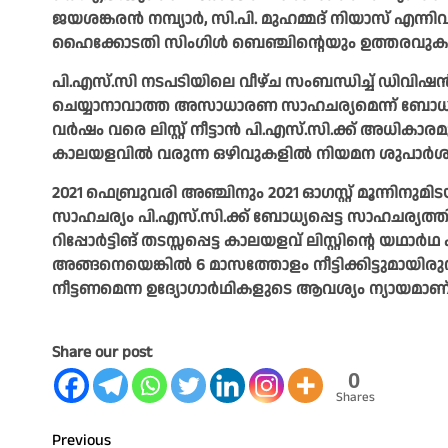
ജയശങ്കരൻ നമ്പ്യാർ, സി.പി. മുഹമ്മദ് നിയാസ് എന്ന
ഹൈക്കോടതി സിംഗിൾ ബെഞ്ചിന്റെയും ഉത്തരവുകൾ നി
പി.എസ്‌.സി നടപടിയിലെ വീഴ്ച സംബന്ധിച്ച് ഡിവിഷൻ
ചെയ്യാനാവാത്ത അസാധാരണ സാഹചര്യമെന്ന് ബോധ്യപ്പെട
വർഷം വരെ ലിസ്റ്റ് നീട്ടാൻ പി.എസ്‌.സി.ക്ക് അധികാ
കാലയളവിൽ വരുന്ന ഒഴിവുകളിൽ നിയമന ശുപാർശ ന
2021 ഫെബ്രുവരി അഞ്ചിനും 2021 ഓഗസ്റ്റ് മൂന്നിനുമിട
സാഹചര്യം പി.എസ്‌.സി.ക്ക് ബോധ്യപ്പെട്ട സാഹചര്യത്
റിപ്പോർട്ടിങ് തടസ്സപ്പെട്ട കാലയളവ് ലിസ്റ്റിന്റെ യ
അങ്ങനെയെങ്കിൽ 6 മാസത്തോളം നീട്ടിക്കിട്ടുമായിരുന്ന
നീട്ടണമെന്ന ഉദ്യോഗാർഥികളുടെ ആവശ്യം ന്യായമാണ്
Share our post
0
Shares
Post
Previous