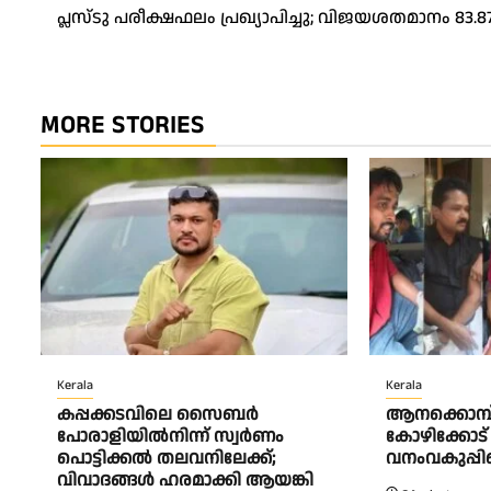
പ്ലസ്ടു പരീക്ഷഫലം പ്രഖ്യാപിച്ചു; വിജയശതമാനം 83.8
navigation
MORE STORIES
Kerala
Kerala
കപ്പക്കടവിലെ സൈബർ
ആനക്കൊമ്പ്
പോരാളിയിൽനിന്ന് സ്വർണം
കോഴിക്കോട
പൊട്ടിക്കൽ തലവനിലേക്ക്;
വനംവകുപ്പി
വിവാദങ്ങൾ ഹരമാക്കി ആയങ്കി