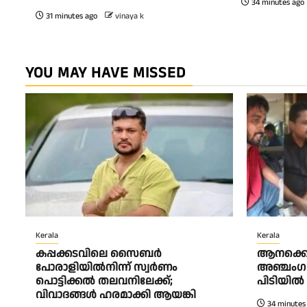
34 minutes ago
31 minutes ago
vinaya k
YOU MAY HAVE MISSED
Kerala
Kerala
കപ്പക്കടവിലെ സൈബർ
ആനക്കൊമ്
പോരാളിയിൽനിന്ന് സ്വർണം
അഞ്ചംഗ 
പൊട്ടിക്കൽ തലവനിലേക്ക്;
പിടിയിൽ
വിവാദങ്ങൾ ഹരമാക്കി ആയങ്കി
34 minutes