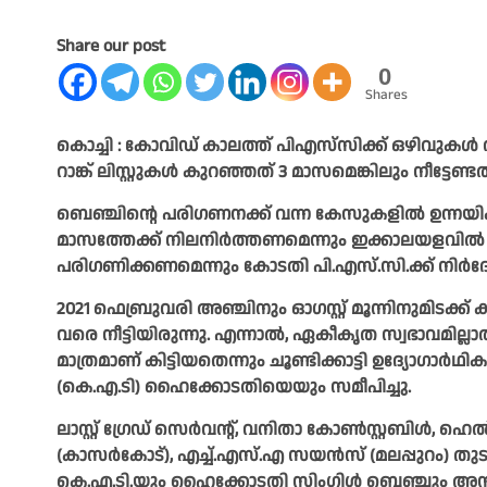
Share our post
0
Shares
കൊച്ചി : കോവിഡ് കാലത്ത് പിഎസ്‌സിക്ക് ഒഴിവുകൾ റിപ
റാങ്ക് ലിസ്റ്റുകൾ കുറഞ്ഞത് 3 മാസമെങ്കിലും നീട്ടേ
ബെഞ്ചിന്റെ പരിഗണനക്ക് വന്ന കേസുകളിൽ ഉന്നയിക്കപ
മാസത്തേക്ക് നിലനിർത്തണമെന്നും ഇക്കാലയളവിൽ റി
പരിഗണിക്കണമെന്നും കോടതി പി.എസ്‌.സി.ക്ക് നിർ
2021 ഫെബ്രുവരി അഞ്ചിനും ഓഗസ്റ്റ് മൂന്നിനുമിടക്ക് 
വരെ നീട്ടിയിരുന്നു. എന്നാൽ, ഏകീകൃത സ്വഭാവമില്ലാ
മാത്രമാണ് കിട്ടിയതെന്നും ചൂണ്ടിക്കാട്ടി ഉദ്യോഗാ
(കെ.എ.ടി) ഹൈക്കോടതിയെയും സമീപിച്ചു.
ലാസ്റ്റ് ഗ്രേഡ് സെർവന്റ്, വനിതാ കോൺസ്റ്റബിൾ, ഹ
(കാസർകോട്), എച്ച്.എസ്.എ സയൻസ് (മലപ്പുറം) തുട
കെ.എ.ടി.യും ഹൈക്കോടതി സിംഗിൾ ബെഞ്ചും അനുവദിച