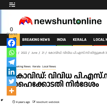
Skip
to
content
0
Shares
BREAKING NEWS
INDIA
KERALA
LOCAL 
Home
2022
June
21
കോവിഡ്: വിവിധ പി.എസ്‌.സി ലിസ്റ്റുകൾ
Breaking News
Kerala
Local News
കോവിഡ്: വിവിധ പി.എസ്‌.സി
ഹൈക്കോടതി നിർദേശം
4 years ago
newshunt webdesk