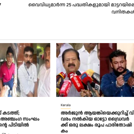
7
വൈവിധ്യമാർന്ന 25 പദ്ധതികളുമായി മാട്ടറയില
വനിതക
Kerala
 കടത്ത്;
അ​ർ​ജു​ൻ ആ​യ​ങ്കി​യെ​ക്കു​റി​ച്ച് വി
് അഞ്ചംഗ സംഘം
വ​രം ന​ൽ​കി​യ ഓ​ട്ടോ ഡ്രൈ​വ​ർ​
ന്റെ പിടിയിൽ
ക്ക് ഒ​രു ല​ക്ഷം രൂ​പ പാ​രി​തോ​ഷി​
കം