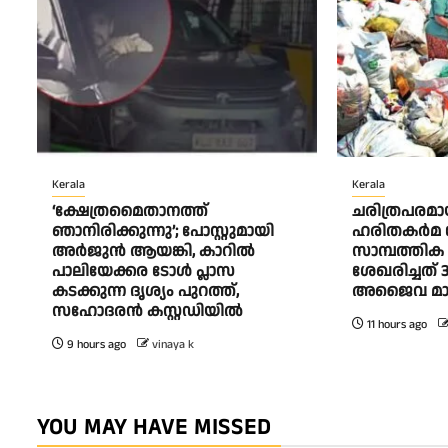
Kerala
Kerala
‘ക്ഷേത്രമൈതാനത്ത്
ചരിത്രപരമായ
ഞാനിരിക്കുന്നു’; പോസ്റ്റുമായി
ഹരിതകര്‍മ
അർജുൻ ആയങ്കി, കാറിൽ
സാമ്പത്തിക 
പാലിയേക്കര ടോൾ പ്ലാസ
ശേഖരിച്ചത് 3
കടക്കുന്ന ദൃശ്യം പുറത്ത്,
അജൈവ മാല
സഹോദരൻ കസ്റ്റഡിയിൽ
11 hours ago
9 hours ago
vinaya k
YOU MAY HAVE MISSED