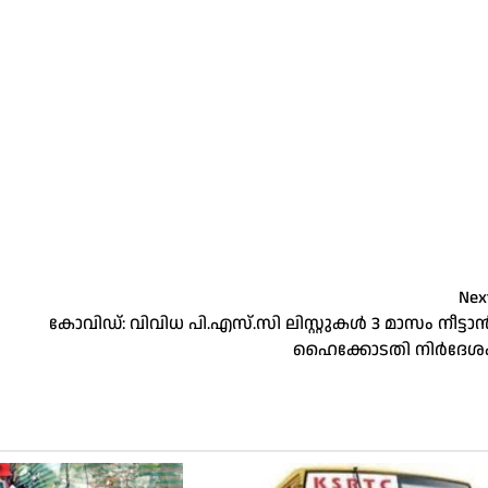
Nex
കോവിഡ്: വിവിധ പി.എസ്‌.സി ലിസ്റ്റുകൾ 3 മാസം നീട്ടാ
ഹൈക്കോടതി നിർദേശ