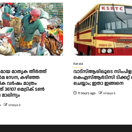
Kerala
മായ മാതൃക തീര്‍ത്ത്
വാട്‌സ്ആപ്പിലൂടെ സിംപി
‍മ സേന, കഴിഞ്ഞ
കെഎസ്ആര്‍ടിസി ടിക്കറ്റ് 
ിക വര്‍ഷം മാത്രം
ചെയ്യാം; ഇതാ ഇങ്ങനെ
് 36107 മെട്രിക് ടണ്‍
11 hours ago
vinaya k
ാലിന്യം
o
vinaya k