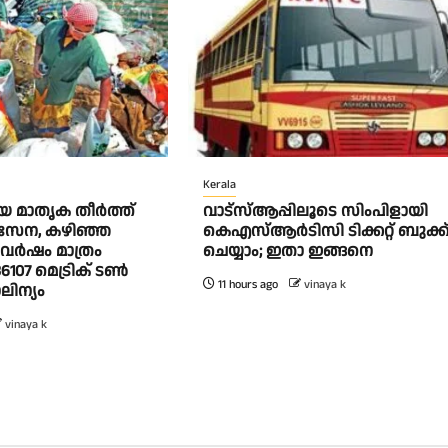
Kerala
 മാതൃക തീര്‍ത്ത്
വാട്‌സ്ആപ്പിലൂടെ സിംപിളായി
 സേന, കഴിഞ്ഞ
കെഎസ്ആര്‍ടിസി ടിക്കറ്റ് ബുക്ക
വര്‍ഷം മാത്രം
ചെയ്യാം; ഇതാ ഇങ്ങനെ
6107 മെട്രിക് ടണ്‍
11 hours ago
vinaya k
ിന്യം
vinaya k