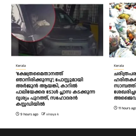
Kerala
Kerala
‘ക്ഷേത്രമൈതാനത്ത്
ചരിത്രപര
ഞാനിരിക്കുന്നു’; പോസ്റ്റുമായി
ഹരിതകര്
അർജുൻ ആയങ്കി, കാറിൽ
സാമ്പത്ത
പാലിയേക്കര ടോൾ പ്ലാസ കടക്കുന്ന
ശേഖരിച്ചത
ദൃശ്യം പുറത്ത്, സഹോദരൻ
അജൈവ മ
കസ്റ്റഡിയിൽ
11 hours ag
9 hours ago
vinaya k