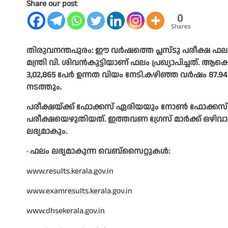
Share our post
0
Shares
തിരുവനന്തപുരം: ഈ വര്‍ഷത്തെ പ്ലസ്ടു പരീക്ഷ ഫലം പ
മന്ത്രി വി. ശിവൻകുട്ടിയാണ് ഫലം പ്രഖ്യാപിച്ചത്. ആ
3,02,865 പേര്‍ ഉന്നത വിയം നേടി.കഴിഞ്ഞ വര്‍ഷം 
നടത്തും.
പരീക്ഷയ്ക്ക് ഫോക്കസ് ഏരിയയും നോണ്‍ ഫോക്കസ് ഏരി
പരീക്ഷയെഴുതിയത്. ഇത്തവണ ഗ്രേസ് മാര്‍ക്ക് ഒഴിവ
ലഭ്യമാകും.
∙ ഫലം ലഭ്യമാകുന്ന വെബ്സൈറ്റുകൾ:
www.results.kerala.gov.in
www.examresults.kerala.gov.in
www.dhsekerala.gov.in