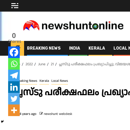
Skip
to
content
0
Shares
BREAKING NEWS
INDIA
KERALA
LOCAL 
Home
2022
June
21
പ്ലസ്ടു പരീക്ഷഫലം പ്രഖ്യാപിച്ചു; വിജയ
Breaking News
Kerala
Local News
പ്ലസ്ടു പരീക്ഷഫലം പ്രഖ്യ
4 years ago
newshunt webdesk