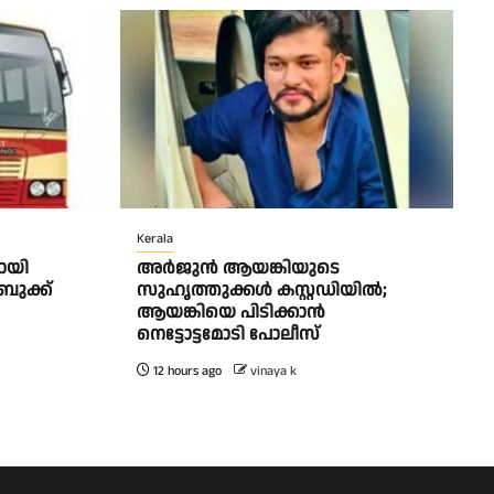
Kerala
ളായി
അർജുൻ ആയങ്കിയുടെ
ബുക്ക്
സുഹൃത്തുക്കൾ കസ്റ്റഡിയിൽ;
ആയങ്കിയെ പിടിക്കാൻ
നെട്ടോട്ടമോടി പോലീസ്
12 hours ago
vinaya k