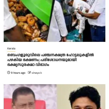
Kerala
ബെംഗളൂരുവിലെ പഞ്ചനക്ഷത്ര ഹോട്ടലുകളിൽ
പഴകിയ ഭക്ഷണം; പരിശോധനയുമായി
ഭക്ഷ്യസുരക്ഷാ വിഭാഗം
9 hours ago
vinaya k