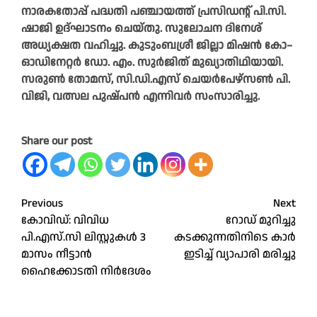
നാരകതോപ്പ് പദ്ധതി പഞ്ചായത്ത്‌ പ്രസിഡന്റ്‌ പി.സി.
ഷാജി ഉദ്ഘാടനം ചെയ്തു. സുലോചന ദിനേശ്
അധ്യക്ഷത വഹിച്ചു. കുടുംബശ്രീ ജില്ലാ മിഷൻ കോ–
ഓഡിനേറ്റർ ഡോ. എം. സുർജിത് മുഖ്യാതിഥിയായി.
സരുൺ തോമസ്, സി.ഡി.എസ്‌ ചെയർപേഴ്‌സൺ പി.
വിജി, വത്സല പുഷ്‌പൻ എന്നിവർ സംസാരിച്ചു.
Share our post
Post
Previous
Next
കോവിഡ്: വിവിധ
റോഡ് മുറിച്ചു
navigation
പി.എസ്‌.സി ലിസ്റ്റുകൾ 3
കടക്കുന്നതിനിടെ കാർ
മാസം നീട്ടാൻ
ഇടിച്ച് വ്യാപാരി മരിച്ചു
ഹൈക്കോടതി നിർദേശം