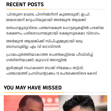
RECENT POSTS
‘പിന്തുണ വേണ്ട, പിന്നിൽനിന്ന് കുത്തരുത്’; ഇ.പി.
ജയരാജന് മറുപടിയുമായി അർജുൻ ആയങ്കി
ബെംഗളൂരുവിലെ പഞ്ചനക്ഷത്ര ഹോട്ടലുകളിൽ പഴകിയ
ഭക്ഷണം; പരിശോധനയുമായി ഭക്ഷ്യസുരക്ഷാ വിഭാഗം
അര്‍ജുന്‍ ആയങ്കിക്ക് സിപിഎമ്മുമായി ഒരു
ബന്ധവുമില്ല: എം വി ഗോവിന്ദന്‍
പ്രായപൂർത്തിയാകാത്ത പെൺകുട്ടിയെ പീഡിപ്പിച്ച്
ഗർഭിണിയാക്കി; യുവാവ് അറസ്റ്റിൽ
ഇരിക്കൂർ സഹകരണ ബാങ്ക് നിക്ഷേപ തട്ടിപ്പ്;
പഞ്ചായത്ത് പ്രസിഡൻ്റടക്കം 12 പേർക്കെതിരെ കേസ്
YOU MAY HAVE MISSED