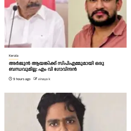
Kerala
അര്‍ജുന്‍ ആയങ്കിക്ക് സിപിഎമ്മുമായി ഒരു
ബന്ധവുമില്ല: എം വി ഗോവിന്ദന്‍
9 hours ago
vinaya k