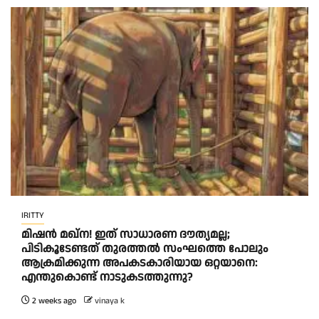
IRITTY
മിഷൻ മഖ്ന! ഇത് സാധാരണ ദൗത്യമല്ല;
പിടികൂടേണ്ടത് തുരത്തൽ സംഘത്തെ പോലും
ആക്രമിക്കുന്ന അപകടകാരിയായ ഒറ്റയാനെ:
എന്തുകൊണ്ട് നാടുകടത്തുന്നു?
2 weeks ago
vinaya k