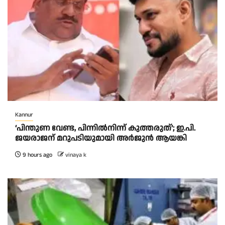
Kannur
‘പിന്തുണ വേണ്ട, പിന്നിൽനിന്ന് കുത്തരുത്’; ഇ.പി.
ജയരാജന് മറുപടിയുമായി അർജുൻ ആയങ്കി
9 hours ago
vinaya k