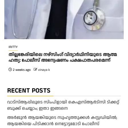
IRITTY
തി​ല്ല​ങ്കേ​രി​യി​ലെ ന​ഴ്‌​സിം​ഗ് വി​ദ്യാ​ർ​ഥി​നി​യു​ടെ ആ​ത്മ​
ഹ​ത്യ: പോ​ലീ​സ് അ​ന്വേ​ഷ​ണം പ​ക്ഷ​പാ​ത​പ​ര​മെ​ന്ന്
2 weeks ago
vinaya k
RECENT POSTS
വാട്‌സ്ആപ്പിലൂടെ സിംപിളായി കെഎസ്ആര്‍ടിസി ടിക്കറ്റ്
ബുക്ക് ചെയ്യാം; ഇതാ ഇങ്ങനെ
അർജുൻ ആയങ്കിയുടെ സുഹൃത്തുക്കൾ കസ്റ്റഡിയിൽ;
ആയങ്കിയെ പിടിക്കാൻ നെട്ടോട്ടമോടി പോലീസ്