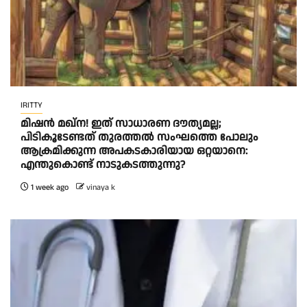
IRITTY
മിഷൻ മഖ്ന! ഇത് സാധാരണ ദൗത്യമല്ല;
പിടികൂടേണ്ടത് തുരത്തൽ സംഘത്തെ പോലും
ആക്രമിക്കുന്ന അപകടകാരിയായ ഒറ്റയാനെ:
എന്തുകൊണ്ട് നാടുകടത്തുന്നു?
1 week ago
vinaya k