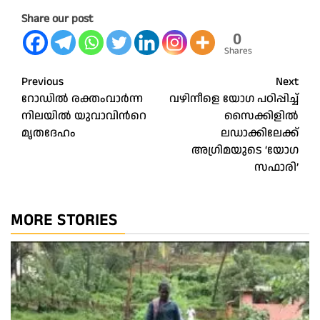
Share our post
0
Shares
Post
Previous
Next
റോഡിൽ രക്തംവാർന്ന
വഴിനീളെ യോഗ പഠിപ്പിച്ച്
navigation
നിലയിൽ യുവാവിന്‍റെ
സൈക്കിളിൽ
മൃതദേഹം
ലഡാക്കിലേക്ക്
അഗ്രിമയുടെ ‘യോഗ
സഫാരി’
MORE STORIES