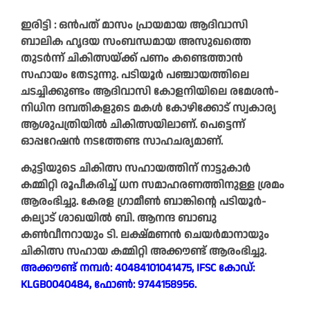
ഇരിട്ടി : ഒൻപത്‌ മാസം പ്രായമായ ആദിവാസി
ബാലിക ഹൃദയ സംബന്ധമായ അസുഖത്തെ
തുടർന്ന് ചികിത്സയ്ക്ക് പണം കണ്ടെത്താൻ
സഹായം തേടുന്നു. പടിയൂർ പഞ്ചായത്തിലെ
ചടച്ചിക്കുണ്ടം ആദിവാസി കോളനിയിലെ രമേശൻ-
നിധിന ദമ്പതികളുടെ മകൾ കോഴിക്കോട് സ്വകാര്യ
ആശുപത്രിയിൽ ചികിത്സയിലാണ്. പെട്ടെന്ന്
ഓപ്പറേഷൻ നടത്തേണ്ട സാഹചര്യമാണ്.
കുട്ടിയുടെ ചികിത്സ സഹായത്തിന് നാട്ടുകാർ
കമ്മിറ്റി രൂപീകരിച്ച് ധന സമാഹരണത്തിനുള്ള ശ്രമം
ആരംഭിച്ചു. കേരള ഗ്രാമീൺ ബാങ്കിന്റെ പടിയൂർ-
കല്യാട് ശാഖയിൽ ബി. ആനന്ദ ബാബു
കൺവീനറായും ടി. ലക്ഷ്മണൻ ചെയർമാനായും
ചികിത്സ സഹായ കമ്മിറ്റി അക്കൗണ്ട് ആരംഭിച്ചു.
അക്കൗണ്ട് നമ്പർ: 40484101041475, IFSC കോഡ്:
KLGB0040484, ഫോൺ: 9744158956.