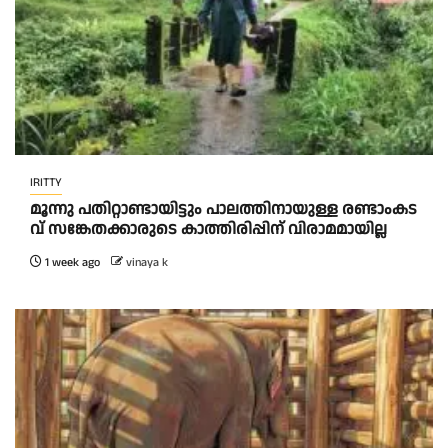
IRITTY
മൂ​ന്നു പ​തി​റ്റാ​ണ്ടാ​യി​ട്ടും പാ​ല​ത്തി​നാ​യു​ള്ള ര​ണ്ടാംക​ട​
വ് സ​ങ്കേ​ത​ക്കാ​രു​ടെ കാ​ത്തി​രി​പ്പി​ന് വി​രാ​മ​മാ​യി​ല്ല
1 week ago
vinaya k