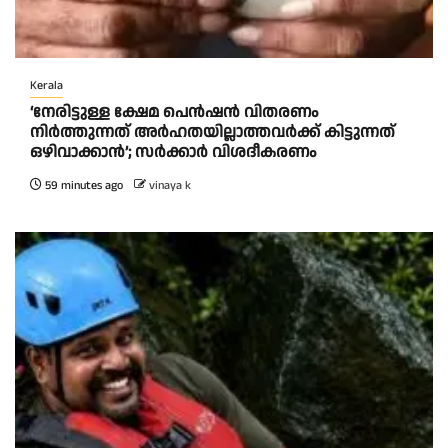
Kerala
‘നേരിട്ടുള്ള ക്ഷേമ പെൻഷൻ വിതരണം
നി‍‍ർത്തുന്നത് അർഹതയില്ലാത്തവർക്ക് കിട്ടുന്നത്
ഒഴിവാക്കാൻ’; സർക്കാ‍ർ വിശദീകരണം
59 minutes ago
vinaya k