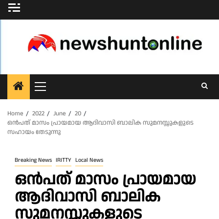
Skip
to
content
Primary
Menu
Home
2022
June
20
ഒൻപത്‌ മാസം പ്രായമായ ആദിവാസി ബാലിക സുമനസ്സുകളുടെ
സഹായം തേടുന്നു
Breaking News
IRITTY
Local News
ഒൻപത്‌ മാസം പ്രായമായ
ആദിവാസി ബാലിക
സുമനസ്സുകളുടെ