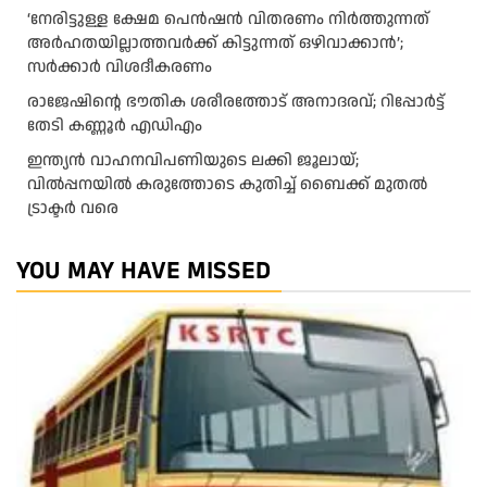
‘നേരിട്ടുള്ള ക്ഷേമ പെൻഷൻ വിതരണം നി‍‍ർത്തുന്നത്
അർഹതയില്ലാത്തവർക്ക് കിട്ടുന്നത് ഒഴിവാക്കാൻ’;
സർക്കാ‍ർ വിശദീകരണം
രാജേഷിന്റെ ഭൗതിക ശരീരത്തോട് അനാദരവ്; റിപ്പോർട്ട്
തേടി കണ്ണൂർ എഡിഎം
ഇന്ത്യൻ വാഹനവിപണിയുടെ ലക്കി ജൂലായ്;
വിൽപ്പനയിൽ കരുത്തോടെ കുതിച്ച് ബൈക്ക് മുതൽ
ട്രാക്ടർ വരെ
YOU MAY HAVE MISSED