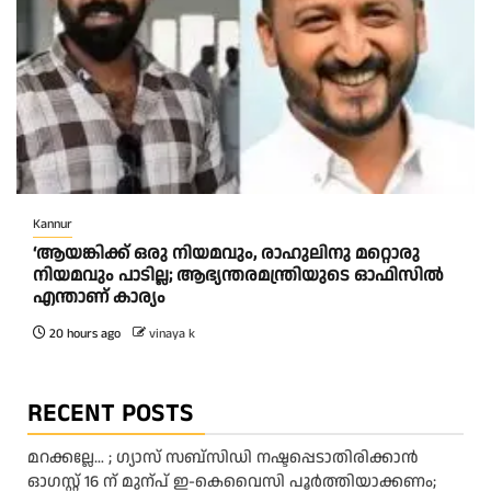
Kannur
‘ആയങ്കിക്ക് ഒരു നിയമവും, രാഹുലിനു മറ്റൊരു
നിയമവും പാടില്ല; ആഭ്യന്തരമന്ത്രിയുടെ ഓഫിസിൽ
എന്താണ് കാര്യം
20 hours ago
vinaya k
RECENT POSTS
മറക്കല്ലേ… ; ഗ്യാസ് സബ്സിഡി നഷ്ടപ്പെടാതിരിക്കാൻ
ഓഗസ്റ്റ് 16 ന് മുന്പ് ഇ-കെവൈസി പൂർത്തിയാക്കണം;