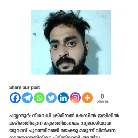
Share our post
0
Shares
പയ്യന്നൂർ: നിരവധി ക്രിമിനൽ കേസിൽ ജയിലിൽ
കഴിഞ്ഞിരുന്ന കുഞ്ഞിമംഗലം സ്വദേശിയായ
യുവാവ് പുറത്തിറങ്ങി മയക്കു മരുന്ന് വിൽപ്പന