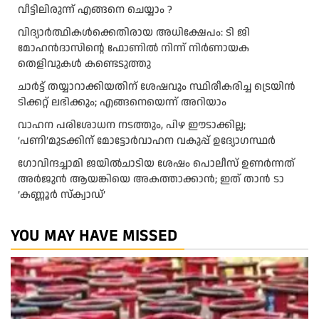
വീട്ടിലിരുന്ന് എങ്ങനെ ചെയ്യാം ?
വിദ്യാര്‍ത്ഥികള്‍ക്കെതിരായ അധിക്ഷേപം: ടി ജി
മോഹന്‍ദാസിന്റെ ഫോണില്‍ നിന്ന് നിര്‍ണായക
തെളിവുകള്‍ കണ്ടെടുത്തു
ചാര്‍ട്ട് തയ്യാറാക്കിയതിന് ശേഷവും സ്ഥിരീകരിച്ച ട്രെയിന്‍
ടിക്കറ്റ് ലഭിക്കും; എങ്ങനെയെന്ന് അറിയാം
വാഹന പരിശോധന നടത്തും, പിഴ ഈടാക്കില്ല;
‘പണി’മുടക്കിന് മോട്ടോര്‍വാഹന വകുപ്പ് ഉദ്യോഗസ്ഥര്‍
ഗോവിന്ദച്ചാമി ജയിൽചാടിയ ശേഷം പൊലീസ് ഉണർന്നത്
അർജുൻ ആയങ്കിയെ അകത്താക്കാൻ; ഇത് താൻ ടാ
‍‍’കണ്ണൂർ സ്ക്വാഡ്’
YOU MAY HAVE MISSED