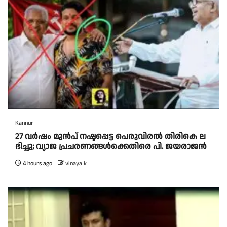
Kannur
27 വ​ർ​ഷം മു​ൻ​പ് ന​ഷ്ട​പ്പെ​ട്ട പെ​രു​വി​ര​ൽ തി​രി​കെ ല​
ഭി​ച്ചു; വ്യാ​ജ പ്ര​ച​ര​ണ​ങ്ങ​ൾ​ക്കെ​തി​രെ പി. ​ജ​യ​രാ​ജ​ന്‍
4 hours ago
vinaya k