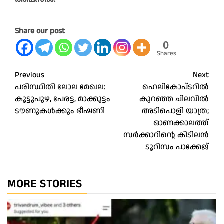
Share our post
0
Shares
Post
Previous
Next
പരിസ്ഥിതി ലോല മേഖല:
ഹെലികോപ്ടറിൽ
navigation
കൂട്ടുപുഴ, പേരട്ട, മാക്കൂട്ടം
കുറഞ്ഞ ചിലവിൽ
ടൗണുകൾക്കും ഭീഷണി
അടിപൊളി യാത്ര;
ഓണക്കാലത്ത്
സർക്കാറിന്റെ കിടിലൻ
ടൂറിസം പാക്കേജ്
MORE STORIES