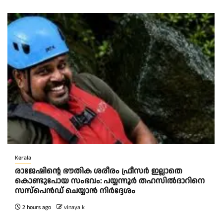
Kerala
രാജേഷിന്റെ ഭൗതിക ശരീരം ഫ്രീസർ ഇല്ലാതെ
കൊണ്ടുപോയ സംഭവം: പയ്യന്നൂർ തഹസിൽദാറിനെ
സസ്പെൻഡ് ചെയ്യാൻ നിർദ്ദേശം
2 hours ago
vinaya k