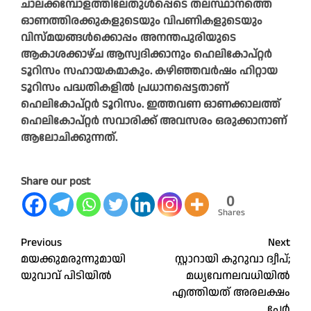
ചാലക്കമ്പോളത്തിലേതുൾപ്പെടെ തലസ്ഥാനത്തെ
ഓണത്തിരക്കുകളുടെയും വിപണികളുടെയും
വിസ്മയങ്ങൾക്കൊപ്പം അനന്തപുരിയുടെ
ആകാശക്കാഴ്ച ആസ്വദിക്കാനും ഹെലികോപ്റ്റർ
ടൂറിസം സഹായകമാകും. കഴിഞ്ഞവർഷം ഹിറ്റായ
ടൂറിസം പദ്ധതികളിൽ പ്രധാനപ്പെട്ടതാണ്
ഹെലികോപ്റ്റർ ടൂറിസം. ഇത്തവണ ഓണക്കാലത്ത്
ഹെലികോപ്റ്റർ സവാരിക്ക് അവസരം ഒരുക്കാനാണ്
ആലോചിക്കുന്നത്.
Share our post
0
Shares
Post
Previous
Next
മയക്കുമരുന്നുമായി
സ്റ്റാറായി കുറുവാ ദ്വീപ്;
navigation
യുവാവ് പിടിയിൽ
മധ്യവേനലവധിയില്‍
എത്തിയത് അരലക്ഷം
പേര്‍