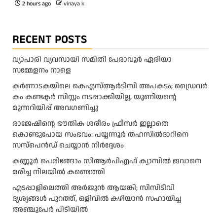
2 hours ago
vinaya k
RECENT POSTS
വ്യാപാരി വ്യവസായി സമിതി പേരാവൂർ ഏരിയാ
സമ്മേളനം നാളെ
കര്‍ണാടകയിലെ കെഎസ്ആര്‍ടിസി അപകടം; ഡ്രൈവര്‍
കം കണ്ടക്ടര്‍ സിസ്റ്റം നടപ്പാക്കിയില്ല, യൂണിയന്റെ
മുന്നറിയിപ്പ് അവഗണിച്ചു
രാജേഷിന്റെ ഭൗതിക ശരീരം ഫ്രീസർ ഇല്ലാതെ
കൊണ്ടുപോയ സംഭവം: പയ്യന്നൂർ തഹസിൽദാറിനെ
സസ്പെൻഡ് ചെയ്യാൻ നിർദ്ദേശം
കണ്ണൂർ പെരിങ്ങോം സിആർപിഎഫ് ക്യാമ്പിൽ ജവാനെ
മരിച്ച നിലയിൽ കണ്ടെത്തി
എടപ്പാളിലെത്തി അർജുൻ ആയങ്കി; സിസിടിവി
ദൃശ്യങ്ങൾ പുറത്ത്, ഒളിവിൽ കഴിയാൻ സഹായിച്ച
അഞ്ചുപേർ പിടിയിൽ