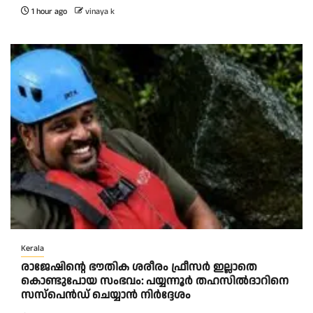
1 hour ago
vinaya k
Kerala
രാജേഷിന്റെ ഭൗതിക ശരീരം ഫ്രീസർ ഇല്ലാതെ
കൊണ്ടുപോയ സംഭവം: പയ്യന്നൂർ തഹസിൽദാറിനെ
സസ്പെൻഡ് ചെയ്യാൻ നിർദ്ദേശം