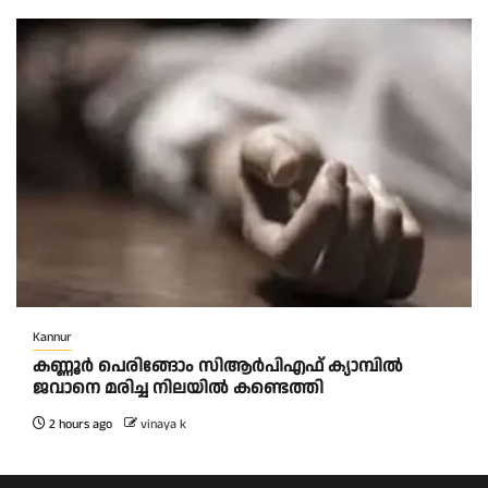
Kannur
കണ്ണൂർ പെരിങ്ങോം സിആർപിഎഫ് ക്യാമ്പിൽ
ജവാനെ മരിച്ച നിലയിൽ കണ്ടെത്തി
2 hours ago
vinaya k