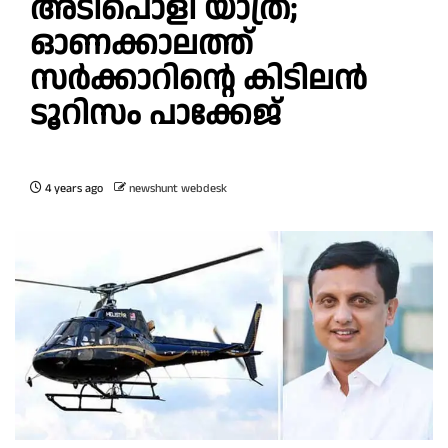
അടിപൊളി യാത്ര;
ഓണക്കാലത്ത്
സർക്കാറിന്റെ കിടിലൻ
ടൂറിസം പാക്കേജ്
4 years ago
newshunt webdesk