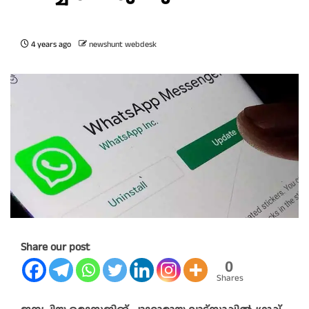
4 years ago
newshunt webdesk
Share our post
0
Shares