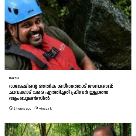
Kerala
രാജേഷിന്റെ ഭൗതിക ശരീരത്തോട് അനാദരവ്;
ചാവക്കാട് വരെ എത്തിച്ചത് ഫ്രീസര്‍ ഇല്ലാത്ത
ആംബുലന്‍സില്‍
2 hours ago
vinaya k