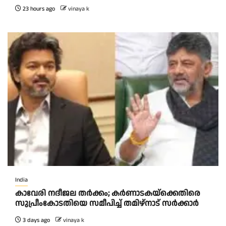
23 hours ago
vinaya k
India
കാവേരി നദീജല തര്‍ക്കം; കര്‍ണാടകയ്‌ക്കെതിരെ
സുപ്രീംകോടതിയെ സമീപിച്ച് തമിഴ്‌നാട് സർക്കാർ
3 days ago
vinaya k