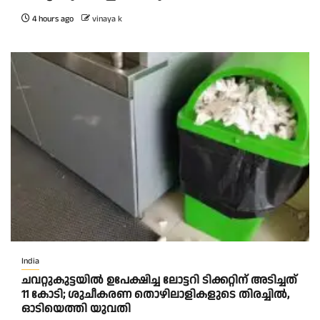
4 hours ago
vinaya k
India
ചവറ്റുകുട്ടയിൽ ഉപേക്ഷിച്ച ലോട്ടറി ടിക്കറ്റിന് അടിച്ചത്
11 കോടി; ശുചീകരണ തൊഴിലാളികളുടെ തിരച്ചിൽ,
ഓടിയെത്തി യുവതി