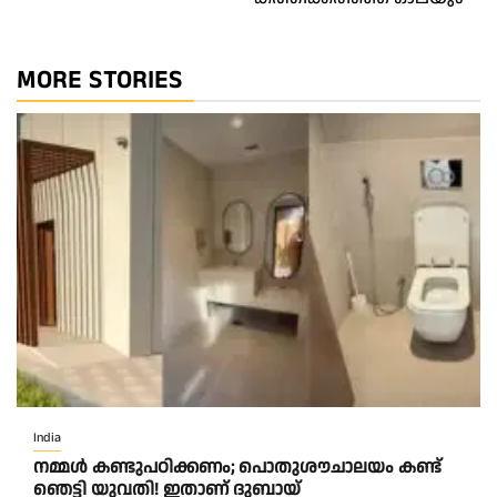
MORE STORIES
India
നമ്മൾ കണ്ടുപഠിക്കണം; പൊതുശൗചാലയം കണ്ട്
ഞെട്ടി യുവതി! ഇതാണ് ദുബായ്