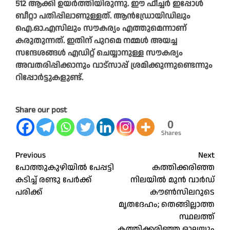
512 ആക്കി ഉയര്‍ത്തിയിരുന്നു. ഈ ഫീച്ചര്‍ ഇപ്പോള്‍
ബീറ്റാ പതിപ്പിലാണുള്ളത്. ആന്‍ഡ്രോയിഡിലും
ഐ.ഓ.എസിലും സൗകര്യം എത്തുമെന്നാണ്
കരുതുന്നത്. ഇതിന് പുറമെ നമ്മള്‍ അയച്ച
സന്ദേശങ്ങള്‍ എഡിറ്റ് ചെയ്യാനുള്ള സൗകര്യം
അവതരിപ്പിക്കാനും വാട്‌സാപ്പ് ശ്രമിക്കുന്നുണ്ടെന്നും
റിപ്പോര്‍ട്ടുകളുണ്ട്.
Share our post
0
Shares
Post
Previous
Next
പോത്തുകുഴിയിൽ പേപ്പട്ടി
കത്തിക്കരിഞ്ഞ
navigation
കടിച്ച് രണ്ടു പേർക്ക്
നിലയില്‍ മുൻ വാർഡ്
പരിക്ക്
കൗൺസിലറുടെ
മൃതദേഹം; തെങ്ങില്ലാത്ത
സ്ഥലത്ത്
കത്തിക്കരിഞ്ഞ ഓലയും