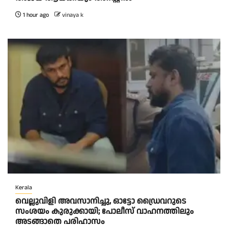
1 hour ago
vinaya k
Kerala
വെല്ലുവിളി അവസാനിച്ചു, ഓട്ടോ ഡ്രൈവറുടെ
സംശയം കുരുക്കായി; പോലീസ് വാഹനത്തിലും
അടങ്ങാതെ പരിഹാസം