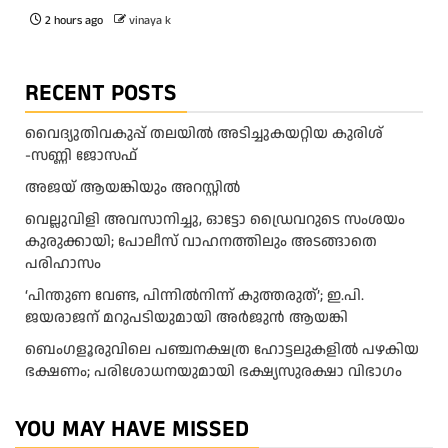
2 hours ago
vinaya k
RECENT POSTS
വൈദ്യുതിവകുപ്പ് തലയിൽ അടിച്ചുകയറ്റിയ കുരിശ്‌
-സണ്ണി ജോസഫ്‌
അജയ് ആയങ്കിയും അറസ്റ്റിൽ
വെല്ലുവിളി അവസാനിച്ചു, ഓട്ടോ ഡ്രൈവറുടെ സംശയം
കുരുക്കായി; പോലീസ് വാഹനത്തിലും അടങ്ങാതെ
പരിഹാസം
‘പിന്തുണ വേണ്ട, പിന്നിൽനിന്ന് കുത്തരുത്’; ഇ.പി.
ജയരാജന് മറുപടിയുമായി അർജുൻ ആയങ്കി
ബെംഗളൂരുവിലെ പഞ്ചനക്ഷത്ര ഹോട്ടലുകളിൽ പഴകിയ
ഭക്ഷണം; പരിശോധനയുമായി ഭക്ഷ്യസുരക്ഷാ വിഭാഗം
YOU MAY HAVE MISSED