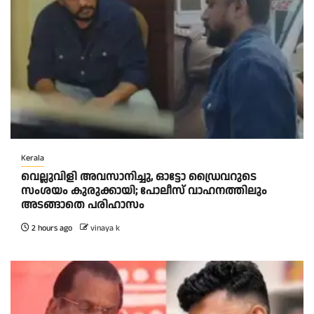
Kerala
വെല്ലുവിളി അവസാനിച്ചു, ഓട്ടോ ഡ്രൈവറുടെ
സംശയം കുരുക്കായി; പോലീസ് വാഹനത്തിലും
അടങ്ങാതെ പരിഹാസം
2 hours ago
vinaya k