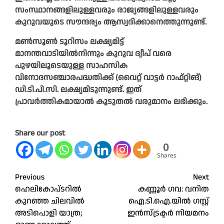
സംസ്ഥാനങ്ങളിലുള്ളവരും രാജ്യങ്ങളിലുള്ളവരും
കുറുവയുടെ സൗന്ദര്യം ആസ്വദിക്കാനെത്തുന്നുണ്ട്.
മണ്‍സൂണ്‍ ടൂറിസം ലക്ഷ്യമിട്ട്
മാനന്തവാടിയില്‍നിന്നും കുറുവ ദ്വീപ് വരെ
പുഴയിലൂടെയുള്ള സാഹസിക
വിനോദസഞ്ചാരപദ്ധതിക്ക് (വൈറ്റ് വാട്ടര്‍ റാഫ്റ്റിങ്)
ഡി.ടി.പി.സി. ലക്ഷ്യമിടുന്നുണ്ട്. ഇത്
പ്രാവര്‍ത്തികമായാല്‍ കൂടുതല്‍ വരുമാനം ലഭിക്കും.
Share our post
0
Shares
Post
Previous
Next
ഹെലികോപ്ടറിൽ
കണ്ണൂർ ഗവ: വനിത
navigation
കുറഞ്ഞ ചിലവിൽ
ഐ.ടി.ഐ.യിൽ ഗസ്റ്റ്
അടിപൊളി യാത്ര;
ഇൻസ്ട്രക്ടർ നിയമനം