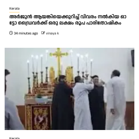
Kerala
അ​ർ​ജു​ൻ ആ​യ​ങ്കി​യെ​ക്കു​റി​ച്ച് വി​വ​രം ന​ൽ​കി​യ ഓ​
ട്ടോ ഡ്രൈ​വ​ർ​ക്ക് ഒ​രു ല​ക്ഷം രൂ​പ പാ​രി​തോ​ഷി​കം
34 minutes ago
vinaya k
Kerala