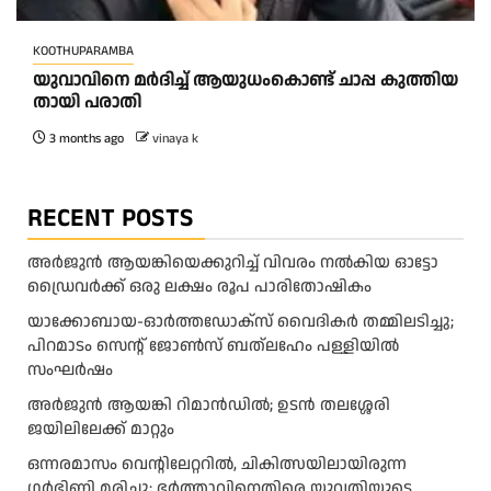
KOOTHUPARAMBA
യു​വാ​വി​നെ മ​ർ​ദി​ച്ച് ആ​യു​ധം​കൊ​ണ്ട് ചാ​പ്പ കു​ത്തി​യ​
താ​യി പ​രാ​തി
3 months ago
vinaya k
RECENT POSTS
അ​ർ​ജു​ൻ ആ​യ​ങ്കി​യെ​ക്കു​റി​ച്ച് വി​വ​രം ന​ൽ​കി​യ ഓ​ട്ടോ
ഡ്രൈ​വ​ർ​ക്ക് ഒ​രു ല​ക്ഷം രൂ​പ പാ​രി​തോ​ഷി​കം
യാക്കോബായ-ഓർത്തഡോക്സ് വൈദികർ തമ്മിലടിച്ചു;
പിറമാടം സെന്റ്‌ ജോൺസ് ബത്ലഹേം പള്ളിയിൽ
സംഘർഷം
അര്‍ജുന്‍ ആയങ്കി റിമാന്‍ഡില്‍; ഉടന്‍ തലശ്ശേരി
ജയിലിലേക്ക് മാറ്റും
ഒന്നരമാസം വെന്റിലേറ്ററിൽ, ചികിത്സയിലായിരുന്ന
ഗർഭിണി മരിച്ചു; ഭർത്താവിനെതിരെ യുവതിയുടെ