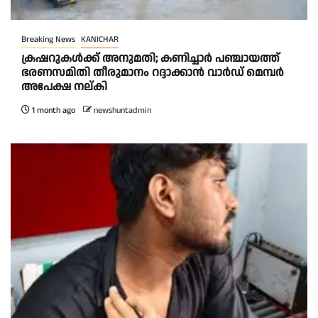
Breaking News
KANICHAR
ക്രഷറുകൾക്ക് അനുമതി; കണിച്ചാർ പഞ്ചായത്ത്
ഭരണസമിതി തീരുമാനം റദ്ദാക്കാൻ വാർഡ് മെമ്പർ
അപേക്ഷ നല്കി
1 month ago
newshuntadmin