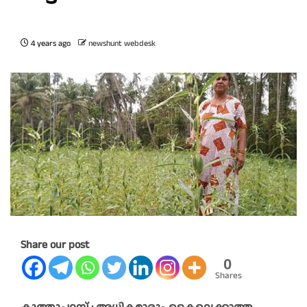
4 years ago
newshunt webdesk
Share our post
0
Shares