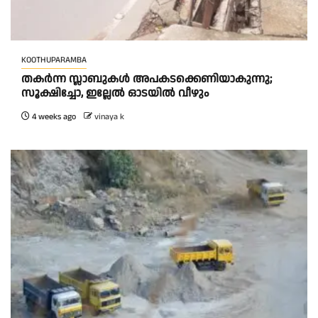
KOOTHUPARAMBA
തകർന്ന സ്ലാബുകൾ അപകടക്കെണിയാകുന്നു;
സൂക്ഷിച്ചോ, ഇല്ലേൽ ഓടയിൽ വീഴും
4 weeks ago
vinaya k