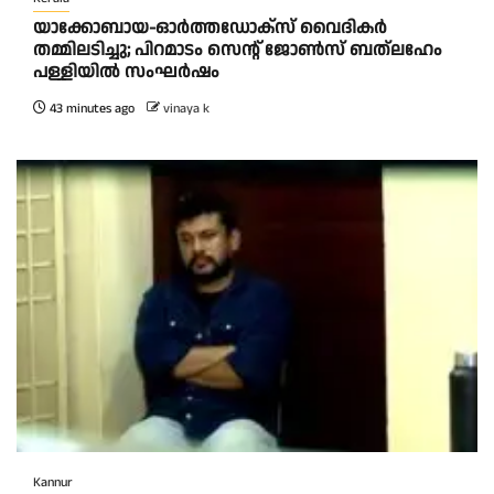
യാക്കോബായ-ഓർത്തഡോക്സ് വൈദികർ
തമ്മിലടിച്ചു; പിറമാടം സെന്റ്‌ ജോൺസ് ബത്ലഹേം
പള്ളിയിൽ സംഘർഷം
43 minutes ago
vinaya k
Kannur