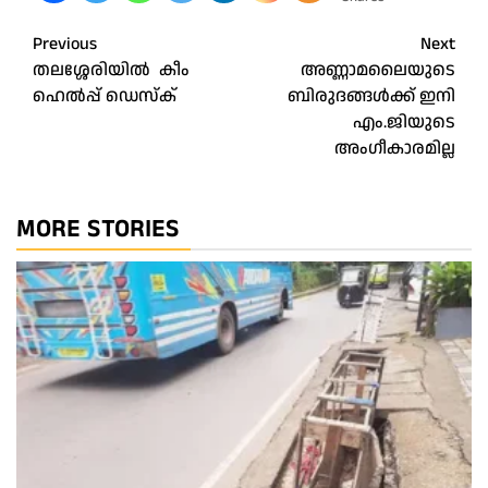
Post
Previous
Next
തലശ്ശേരിയിൽ കീം
അണ്ണാമലൈയുടെ
navigation
ഹെൽപ്പ് ഡെസ്‌ക്
ബിരുദങ്ങൾക്ക്‌ ഇനി
എം.ജിയുടെ
അംഗീകാരമില്ല
MORE STORIES