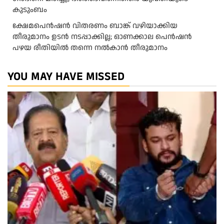
കുടുംബം
ക്ഷേമപെൻഷൻ വിതരണം ബാങ്ക് വഴിയാക്കിയ
തീരുമാനം ഉടൻ നടപ്പാക്കില്ല; ഓണക്കാല പെൻഷൻ
പഴയ രീതിയിൽ തന്നെ നൽകാൻ തീരുമാനം
YOU MAY HAVE MISSED