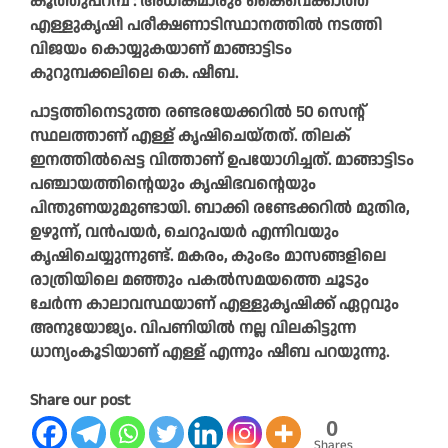
കൂത്തുപറമ്പ് : അധികമാരും കൈവെക്കാത്ത
എള്ളുകൃഷി പരീക്ഷണാടിസ്ഥാനത്തിൽ നടത്തി
വിജയം കൊയ്യുകയാണ് മാങ്ങാട്ടിടം
കുറുമ്പക്കലിലെ കെ. ഷീബ.
പാട്ടത്തിനെടുത്ത രണ്ടരയേക്കറിൽ 50 സെന്റ്
സ്ഥലത്താണ് എള്ള്‌ കൃഷിചെയ്തത്. തിലക്
ഇനത്തിൽപ്പെട്ട വിത്താണ് ഉപയോഗിച്ചത്. മാങ്ങാട്ടിടം
പഞ്ചായത്തിന്റെയും കൃഷിഭവന്റെയും
പിന്തുണയുമുണ്ടായി. ബാക്കി രണ്ടേക്കറിൽ മുതിര,
ഉഴുന്ന്, വൻപയർ, ചെറുപയർ എന്നിവയും
കൃഷിചെയ്യുന്നുണ്ട്. മകരം, കുംഭം മാസങ്ങളിലെ
രാത്രിയിലെ മഞ്ഞും പകൽസമയത്തെ ചൂടും
ചേർന്ന കാലാവസ്ഥയാണ് എള്ളുകൃഷിക്ക് ഏറ്റവും
അനുയോജ്യം. വിപണിയിൽ നല്ല വിലകിട്ടുന്ന
ധാന്യംകൂടിയാണ് എള്ള് എന്നും ഷീബ പറയുന്നു.
Share our post
0
Shares