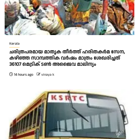
Kerala
ചരിത്രപരമായ മാതൃക തീര്‍ത്ത് ഹരിതകര്‍മ സേന,
കഴിഞ്ഞ സാമ്പത്തിക വര്‍ഷം മാത്രം ശേഖരിച്ചത്
36107 മെട്രിക് ടണ്‍ അജൈവ മാലിന്യം
14 hours ago
vinaya k