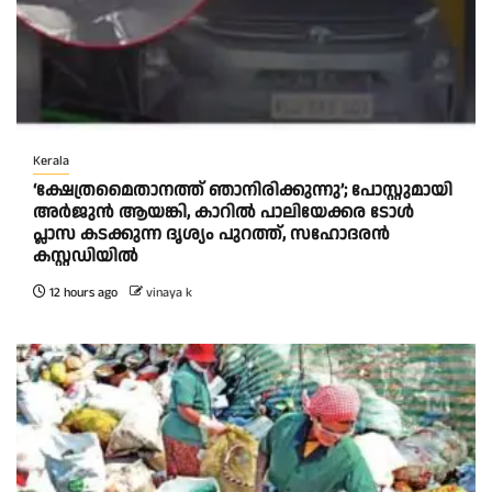
Kerala
‘ക്ഷേത്രമൈതാനത്ത് ഞാനിരിക്കുന്നു’; പോസ്റ്റുമായി
അർജുൻ ആയങ്കി, കാറിൽ പാലിയേക്കര ടോൾ
പ്ലാസ കടക്കുന്ന ദൃശ്യം പുറത്ത്, സഹോദരൻ
കസ്റ്റഡിയിൽ
12 hours ago
vinaya k