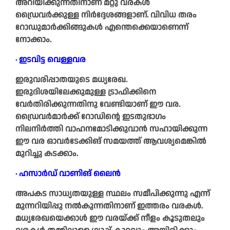
അറിയിക്കുന്നതിനാണ് മറ്റു വരകൾ
ഡ്രൈവർക്കുള്ള നിർദ്ദേശങ്ങളാണ്. വിവിധ തരം
റോഡുമാർക്കിങ്ങുകൾ എന്തെക്കെയാണെന്ന്
നോക്കാം.
∙ ഇടവിട്ട വെള്ളവര
ഇരുവരിപ്പാതയുടെ മധ്യരേഖ.
ഇരുദിശയിലേക്കുമുള്ള ട്രാഫിക്കിനെ
വേർതിരിക്കുന്നതിനു വേണ്ടിയാണ് ഈ വര.
ഡ്രൈവർമാർക്ക് റോഡിന്റെ ഇടതുഭാഗം
നിലനിർത്തി വാഹനമോടിക്കുവാൻ സഹായിക്കുന്ന
ഈ വര ഓവർടേക്കിങ് സമയത്ത് ആവശ്യമെങ്കിൽ
മുറിച്ചു കടക്കാം.
∙ ഹസാർഡ് വാണിങ് ലൈൻ
അപകട സാധ്യതയുള്ള സ്ഥലം സമീപിക്കുന്നു എന്ന്
മുന്നറിയിപ്പു നൽകുന്നതിനാണ് ഇത്തരം വരകൾ.
മധ്യരേഖയെക്കാൾ ഈ വരയ്ക്ക് നീളം കൂടുതലും