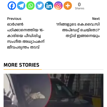
0
Shares
Post
Previous
Next
ഓര്‍ഗണ്‍
‘നിങ്ങളുടെ കെ.വൈ.സി
navigation
പഠിക്കാനെത്തിയ 16-
അപ്ഡേറ്റ് ചെയ്തോ?’
കാരിയെ പീഡിപ്പിച്ച
തട്ടിപ്പ് ഇങ്ങനെയും
സംഗീത അധ്യാപകന്
ജീവപര്യന്തം തടവ്
MORE STORIES