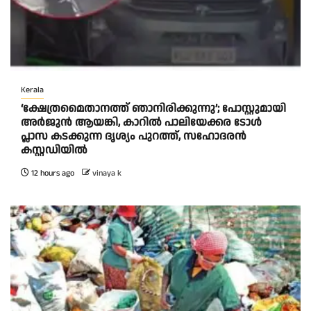
Kerala
‘ക്ഷേത്രമൈതാനത്ത് ഞാനിരിക്കുന്നു’; പോസ്റ്റുമായി
അർജുൻ ആയങ്കി, കാറിൽ പാലിയേക്കര ടോൾ
പ്ലാസ കടക്കുന്ന ദൃശ്യം പുറത്ത്, സഹോദരൻ
കസ്റ്റഡിയിൽ
12 hours ago
vinaya k