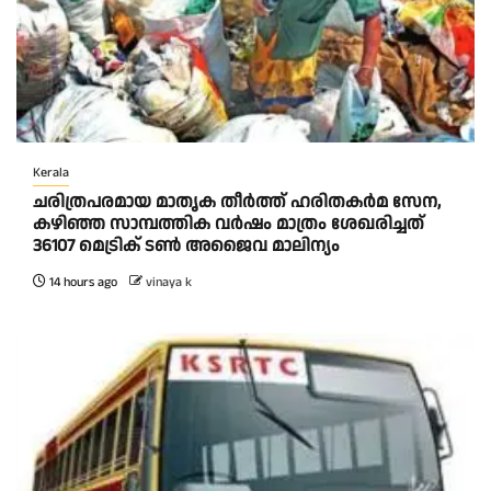
Kerala
ചരിത്രപരമായ മാതൃക തീര്‍ത്ത് ഹരിതകര്‍മ സേന,
കഴിഞ്ഞ സാമ്പത്തിക വര്‍ഷം മാത്രം ശേഖരിച്ചത്
36107 മെട്രിക് ടണ്‍ അജൈവ മാലിന്യം
14 hours ago
vinaya k