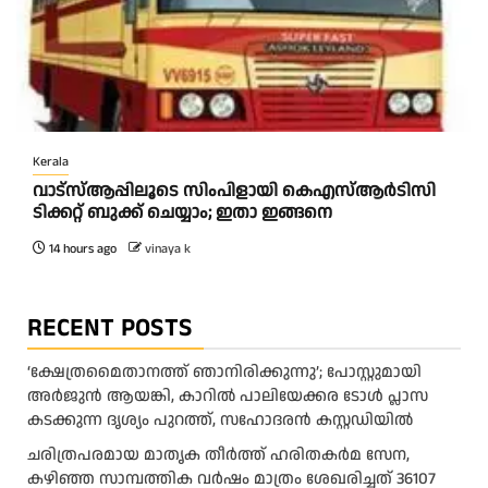
Kerala
വാട്‌സ്ആപ്പിലൂടെ സിംപിളായി കെഎസ്ആര്‍ടിസി
ടിക്കറ്റ് ബുക്ക് ചെയ്യാം; ഇതാ ഇങ്ങനെ
14 hours ago
vinaya k
RECENT POSTS
‘ക്ഷേത്രമൈതാനത്ത് ഞാനിരിക്കുന്നു’; പോസ്റ്റുമായി
അർജുൻ ആയങ്കി, കാറിൽ പാലിയേക്കര ടോൾ പ്ലാസ
കടക്കുന്ന ദൃശ്യം പുറത്ത്, സഹോദരൻ കസ്റ്റഡിയിൽ
ചരിത്രപരമായ മാതൃക തീര്‍ത്ത് ഹരിതകര്‍മ സേന,
കഴിഞ്ഞ സാമ്പത്തിക വര്‍ഷം മാത്രം ശേഖരിച്ചത് 36107