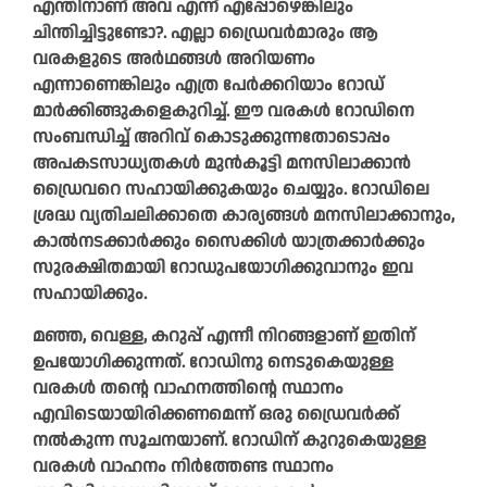
എന്തിനാണ് അവ എന്ന് എപ്പോഴെങ്കിലും
ചിന്തിച്ചിട്ടുണ്ടോ?. എല്ലാ ഡ്രൈവർമാരും ആ
വരകളുടെ അർഥങ്ങൾ അറിയണം
എന്നാണെങ്കിലും എത്ര പേർക്കറിയാം റോഡ്
മാർക്കിങ്ങുകളെകുറിച്ച്. ഈ വരകൾ റോഡിനെ
സംബന്ധിച്ച് അറിവ് കൊടുക്കുന്നതോടൊപ്പം
അപകടസാധ്യതകൾ മുൻകൂട്ടി മനസിലാക്കാൻ
ഡ്രൈവറെ സഹായിക്കുകയും ചെയ്യും. റോഡിലെ
ശ്രദ്ധ വ്യതിചലിക്കാതെ കാര്യങ്ങൾ മനസിലാക്കാനും,
കാൽനടക്കാർക്കും സൈക്കിൾ യാത്രക്കാർക്കും
സുരക്ഷിതമായി റോഡുപയോഗിക്കുവാനും ഇവ
സഹായിക്കും.
മഞ്ഞ, വെള്ള, കറുപ്പ് എന്നീ നിറങ്ങളാണ് ഇതിന്
ഉപയോഗിക്കുന്നത്. റോഡിനു നെടുകെയുള്ള
വരകൾ തന്റെ വാഹനത്തിന്റെ സ്ഥാനം
എവിടെയായിരിക്കണമെന്ന് ഒരു ഡ്രൈവർക്ക്
നൽകുന്ന സൂചനയാണ്. റോഡിന് കുറുകെയുള്ള
വരകൾ വാഹനം നിർത്തേണ്ട സ്ഥാനം