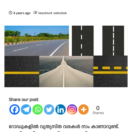
4 years ago
newshunt webdesk
Share our post
0
Shares
റോഡുകളിൽ വ്യത്യസ്ത വരകൾ നാം കാണാറുണ്ട്.