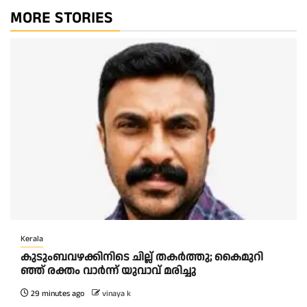
MORE STORIES
Kerala
കു​ടും​ബ​വ​ഴ​ക്കി​നി​ടെ ചി​ല്ല് ത​ക​ർ​ത്തു; കൈ​മു​റി​
ഞ്ഞ് ര​ക്തം വാ​ർ​ന്ന് യു​വാ​വ് മ​രി​ച്ചു
29 minutes ago
vinaya k