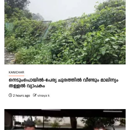
KANICHAR
നെടുംപൊയിൽ-പേര്യ ചുരത്തിൽ വീണ്ടും മാലിന്യം
തള്ളൽ വ്യാപകം
2 hours ago
vinaya k