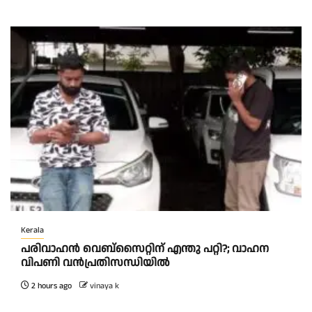
Kerala
പരിവാഹൻ വെബ്സൈറ്റിന് എന്തു പറ്റി?; വാഹന
വിപണി വന്‍പ്രതിസന്ധിയിൽ
2 hours ago
vinaya k