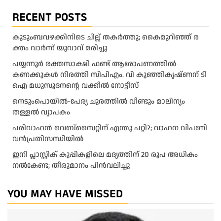
RECENT POSTS
കു​ടും​ബ​വ​ഴ​ക്കി​നി​ടെ ചി​ല്ല് ത​ക​ർ​ത്തു; കൈ​മു​റി​ഞ്ഞ് ര​
ക്തം വാ​ർ​ന്ന് യു​വാ​വ് മ​രി​ച്ചു
പയ്യന്നൂർ രക്തസാക്ഷി ഫണ്ട് ആരോപണത്തിൽ
കണക്കുകൾ നിരത്തി സിപിഎം. വി കുഞ്ഞികൃഷ്ണന് ടി
ഐ മധുസൂദനൻ്റെ വക്കീൽ നോട്ടീസ്
നെടുംപൊയിൽ-പേര്യ ചുരത്തിൽ വീണ്ടും മാലിന്യം
തള്ളൽ വ്യാപകം
പരിവാഹൻ വെബ്സൈറ്റിന് എന്തു പറ്റി?; വാഹന വിപണി
വന്‍പ്രതിസന്ധിയിൽ
ഇനി പ്ലാസ്റ്റിക് കുപ്പികളിലെ മദ്യത്തിന് 20 രൂപ അധികം
നല്‍കേണ്ട; തീരുമാനം പിന്‍വലിച്ചു
YOU MAY HAVE MISSED