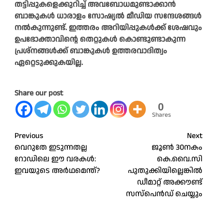
തട്ടിപ്പുകളെക്കുറിച്ച് അവബോധമുണ്ടാക്കാൻ
ബാങ്കുകൾ ധാരാളം സോഷ്യൽ മീഡിയ സന്ദേശങ്ങൾ
നൽകുന്നുണ്ട്. ഇത്തരം അറിയിപ്പുകൾക്ക് ശേഷവും
ഉപഭോക്താവിന്റെ തെറ്റുകൾ കൊണ്ടുണ്ടാകുന്ന
പ്രശ്നങ്ങൾക്ക് ബാങ്കുകൾ ഉത്തരവാദിത്വം
ഏറ്റെടുക്കുകയില്ല.
Share our post
0
Shares
Post
Previous
Next
വെറുതേ ഇടുന്നതല്ല
ജൂൺ 30നകം
navigation
റോഡിലെ ഈ വരകൾ:
കെ.വൈ.സി
ഇവയുടെ അർഥമെന്ത്?
പുതുക്കിയില്ലെങ്കിൽ
ഡീമാറ്റ് അക്കൗണ്ട്
സസ്പെൻഡ് ചെയ്യും