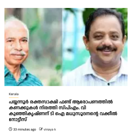
Kerala
പയ്യന്നൂർ രക്തസാക്ഷി ഫണ്ട് ആരോപണത്തിൽ
കണക്കുകൾ നിരത്തി സിപിഎം. വി
കുഞ്ഞികൃഷ്ണന് ടി ഐ മധുസൂദനൻ്റെ വക്കീൽ
നോട്ടീസ്
33 minutes ago
vinaya k