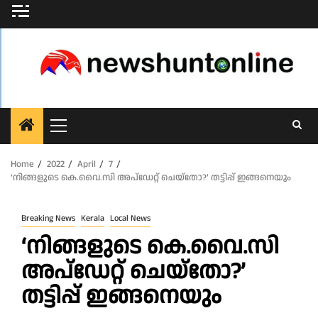
Skip
to
content
Primary
Menu
Home
2022
April
7
‘നിങ്ങളുടെ കെ.വൈ.സി അപ്ഡേറ്റ് ചെയ്തോ?’ തട്ടിപ്പ് ഇങ്ങനെയും
Breaking News
Kerala
Local News
‘നിങ്ങളുടെ കെ.വൈ.സി
അപ്ഡേറ്റ് ചെയ്തോ?’
തട്ടിപ്പ് ഇങ്ങനെയും