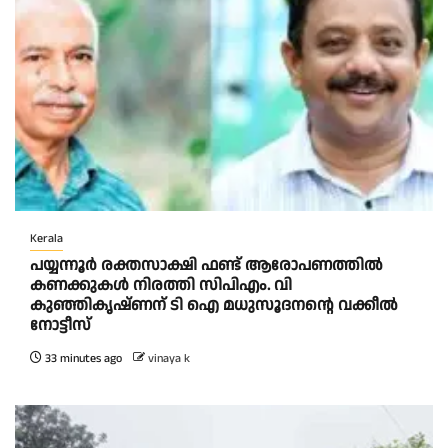
Kerala
പയ്യന്നൂർ രക്തസാക്ഷി ഫണ്ട് ആരോപണത്തിൽ
കണക്കുകൾ നിരത്തി സിപിഎം. വി
കുഞ്ഞികൃഷ്ണന് ടി ഐ മധുസൂദനൻ്റെ വക്കീൽ
നോട്ടീസ്
33 minutes ago
vinaya k