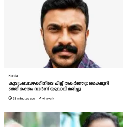
Kerala
കു​ടും​ബ​വ​ഴ​ക്കി​നി​ടെ ചി​ല്ല് ത​ക​ർ​ത്തു; കൈ​മു​റി​
ഞ്ഞ് ര​ക്തം വാ​ർ​ന്ന് യു​വാ​വ് മ​രി​ച്ചു
29 minutes ago
vinaya k