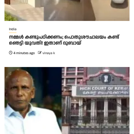
India
നമ്മൾ കണ്ടുപഠിക്കണം; പൊതുശൗചാലയം കണ്ട്
ഞെട്ടി യുവതി! ഇതാണ് ദുബായ്
4 minutes ago
vinaya k