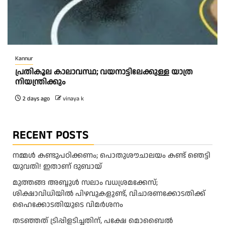
Kannur
പ്രതികൂല കാലാവസ്ഥ; വയനാട്ടിലേക്കുള്ള യാത്ര
നിയന്ത്രിക്കും
2 days ago
vinaya k
RECENT POSTS
നമ്മൾ കണ്ടുപഠിക്കണം; പൊതുശൗചാലയം കണ്ട് ഞെട്ടി
യുവതി! ഇതാണ് ദുബായ്
മുത്തങ്ങ അബ്ദുള്‍ സലാം വധശ്രമക്കേസ്;
ശിക്ഷാവിധിയില്‍ പിഴവുകളുണ്ട്, വിചാരണക്കോടതിക്ക്
ഹൈക്കോടതിയുടെ വിമര്‍ശനം
തടഞ്ഞത് ട്രിപ്പിളടിച്ചതിന്, പക്ഷേ മൊബൈൽ