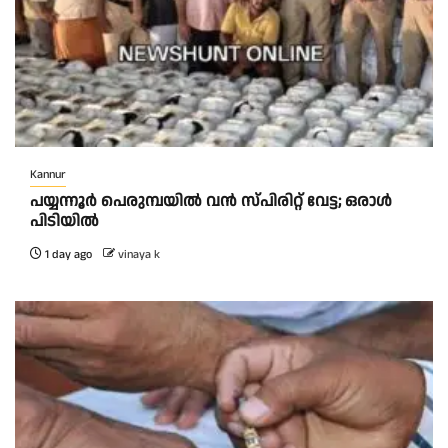
Kannur
പയ്യന്നൂർ പെരുമ്പയിൽ വൻ സ്‌പിരിറ്റ് വേട്ട; ഒരാൾ
പിടിയിൽ
1 day ago
vinaya k