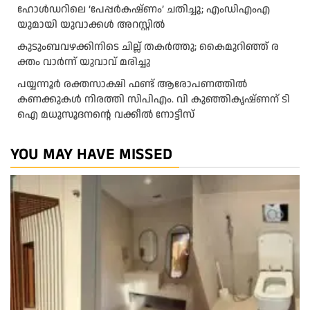
ഹോൾഡറിലെ ‘പേപ്പർകഷ്ണം’ ചതിച്ചു; എംഡിഎംഎ
യുമായി യുവാക്കൾ അറസ്റ്റിൽ
കു​ടും​ബ​വ​ഴ​ക്കി​നി​ടെ ചി​ല്ല് ത​ക​ർ​ത്തു; കൈ​മു​റി​ഞ്ഞ് ര​
ക്തം വാ​ർ​ന്ന് യു​വാ​വ് മ​രി​ച്ചു
പയ്യന്നൂർ രക്തസാക്ഷി ഫണ്ട് ആരോപണത്തിൽ
കണക്കുകൾ നിരത്തി സിപിഎം. വി കുഞ്ഞികൃഷ്ണന് ടി
ഐ മധുസൂദനൻ്റെ വക്കീൽ നോട്ടീസ്
YOU MAY HAVE MISSED