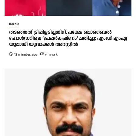
Kerala
തടഞ്ഞത് ട്രിപ്പിളടിച്ചതിന്, പക്ഷേ മൊബൈൽ
ഹോൾഡറിലെ ‘പേപ്പർകഷ്ണം’ ചതിച്ചു; എംഡിഎംഎ
യുമായി യുവാക്കൾ അറസ്റ്റിൽ
42 minutes ago
vinaya k