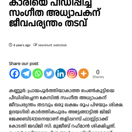
കാരിയെ പീഡിപ്പിച്ച
സംഗീത അധ്യാപകന്
ജീവപര്യന്തം തടവ്
4 years ago
newshunt webdesk
Share our post
0
Shares
കണ്ണൂര്‍: പ്രായപൂര്‍ത്തിയാകാത്ത പെണ്‍കുട്ടിയെ
പീഡിപ്പിച്ചെന്ന കേസില്‍ സംഗീത അധ്യാപകന്
ജീവപര്യന്തം തടവും ഒരു ലക്ഷം രൂപ പിഴയും ശിക്ഷ.
ഉദയഗിരി കാര്‍ത്തികപുരം അട്ടേങ്ങാട്ടില്‍ ജിജി
ജേക്കബി(43)നെയാണ് തളിപ്പറമ്പ് ഫാസ്റ്റ്ട്രാക്ക്
കോടതി ജഡ്ജി സി. മുജീബ് റഹ്‌മാന്‍ ശിക്ഷിച്ചത്.