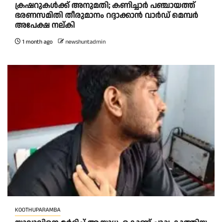
ക്രഷറുകൾക്ക് അനുമതി; കണിച്ചാർ പഞ്ചായത്ത്
ഭരണസമിതി തീരുമാനം റദ്ദാക്കാൻ വാർഡ് മെമ്പർ
അപേക്ഷ നല്കി
1 month ago
newshuntadmin
KOOTHUPARAMBA