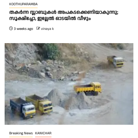
KOOTHUPARAMBA
തകർന്ന സ്ലാബുകൾ അപകടക്കെണിയാകുന്നു;
സൂക്ഷിച്ചോ, ഇല്ലേൽ ഓടയിൽ വീഴും
3 weeks ago
vinaya k
Breaking News
KANICHAR