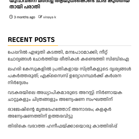
യു​വാ​വി​നെ മ​ർ​ദി​ച്ച് ആ​യു​ധം​കൊ​ണ്ട് ചാ​പ്പ കു​ത്തി​യ​
താ​യി പ​രാ​തി
3 months ago
vinaya k
RECENT POSTS
പേപ്പറിൽ എഴുതി കടത്തി, മനഃപാഠമാക്കി; നീറ്റ്
ചോദ്യങ്ങൾ ചോർത്തിയ രീതികൾ കണ്ടെത്തി സിബിഐ
ലഹരി കേസുകളിൽ പ്രതികളായ സ്ത്രീകളുടെ ദൃശ്യങ്ങൾ
പകർത്തരുത്; എക്‌സൈസ് ഉദ്യോഗസ്ഥർക്ക് കർശന
നിർദ്ദേശം
വടകരയിലെ അധ്യാപികമാരുടെ അറസ്റ്റ്: നിർണായക
ചാറ്റുകളും ചിത്രങ്ങളും അന്വേഷണ സംഘത്തിന്
രാജേഷിന്റെ മൃതദേഹത്തോട് അനാദരം; കളക്ടർ
അന്വേഷണത്തിന് ഉത്തരവിട്ടു
തിരികെ വരാത്ത ഹനീഫയ്ക്കായൊരു കാത്തിരിപ്പ്