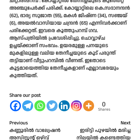
ചിറ്റാരിപ്പറമ്പ് : കോയ്യാറ്റിൽ തേനീച്ചയുടെ കുത്തേറ്റ്
അഞ്ചുപേർക്ക് പരിക്ക്. കോയ്യാറ്റിലെ കെ.സദാനന്ദൻ
(62), ഭാര്യ സുജാത (55), മകൾ ജിഷ്ണ (34), സഞ്ജയ്
(6), അയൽവാസിയായ ചന്ദ്രൻ (65) എന്നിവർക്കാണ്
പരിക്കേറ്റത്. ഇവരെ കൂത്തുപറമ്പ് ഗവ.
ആസ്പത്രിയിൽ പ്രവേശിപ്പിച്ചു. ചൊവ്വാഴ്ച
ഉച്ചയ്ക്കാണ് സംഭവം. ഉയരമുള്ള പനയുടെ
മുകളിലുള്ള വലിയ തേനീച്ചയുടെ കൂട് പരുന്ത്
തട്ടിയാണ് വീട്ടുപറമ്പിൽ വീണത്. ഇതോടെ
കൂട്ടമായെത്തിയ തേനീച്ചകളാണ് എല്ലാവരേയും
കുത്തിയത്.
Share our post
0
Shares
Post
Previous
Next
കണ്ണൂരിൽ വാല്വേഷൻ
ഇരിട്ടി പുഴയിൽ മരിച്ച
navigation
അസിസ്റ്റന്റ് ഒഴിവ്
നിലയിൽ കണ്ടെത്തിയ