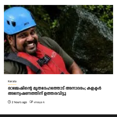
Kerala
രാജേഷിന്റെ മൃതദേഹത്തോട് അനാദരം; കളക്ടർ
അന്വേഷണത്തിന് ഉത്തരവിട്ടു
2 hours ago
vinaya k