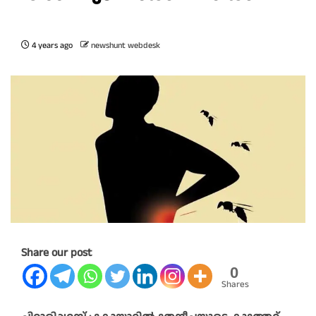
4 years ago
newshunt webdesk
Share our post
0
Shares