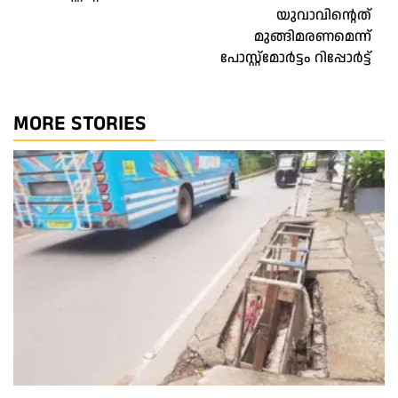
യുവാവിന്റെത്‌
മുങ്ങിമരണമെന്ന്
പോസ്റ്റ്‌മോർട്ടം റിപ്പോർട്ട്
MORE STORIES