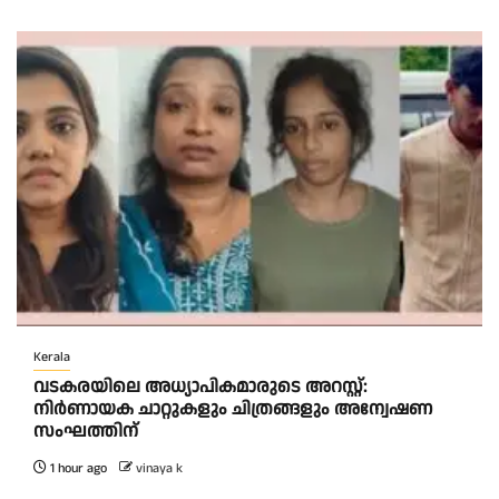
Kerala
വടകരയിലെ അധ്യാപികമാരുടെ അറസ്റ്റ്:
നിർണായക ചാറ്റുകളും ചിത്രങ്ങളും അന്വേഷണ
സംഘത്തിന്
1 hour ago
vinaya k