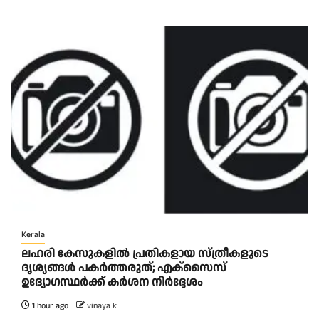
Kerala
ലഹരി കേസുകളിൽ പ്രതികളായ സ്ത്രീകളുടെ
ദൃശ്യങ്ങൾ പകർത്തരുത്; എക്‌സൈസ്
ഉദ്യോഗസ്ഥർക്ക് കർശന നിർദ്ദേശം
1 hour ago
vinaya k