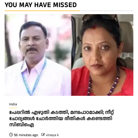
YOU MAY HAVE MISSED
India
പേപ്പറിൽ എഴുതി കടത്തി, മനഃപാഠമാക്കി; നീറ്റ്
ചോദ്യങ്ങൾ ചോർത്തിയ രീതികൾ കണ്ടെത്തി
സിബിഐ
56 minutes ago
vinaya k