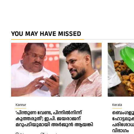
YOU MAY HAVE MISSED
Kannur
Kerala
‘പിന്തുണ വേണ്ട, പിന്നിൽനിന്ന്
ബെംഗളൂര
കുത്തരുത്’; ഇ.പി. ജയരാജന്
ഹോട്ടലു
മറുപടിയുമായി അർജുൻ ആയങ്കി
പരിശോധന
വിഭാഗം