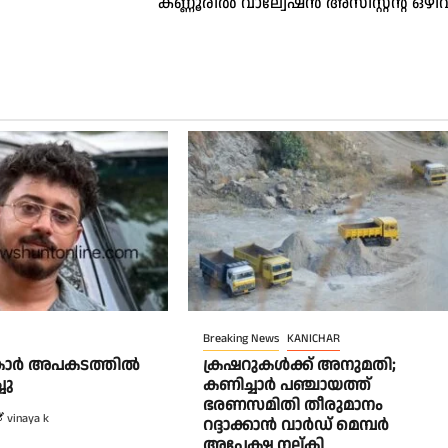
കണ്ണൂരിൽ വാല്വേഷൻ അസിസ്റ്റന്റ് ഒഴിവ
Breaking News
KANICHAR
ൽ കാർ അപകടത്തിൽ
ക്രഷറുകൾക്ക് അനുമതി;
ചു
കണിച്ചാർ പഞ്ചായത്ത്
ഭരണസമിതി തീരുമാനം
vinaya k
റദ്ദാക്കാൻ വാർഡ് മെമ്പർ
അപേക്ഷ നല്കി