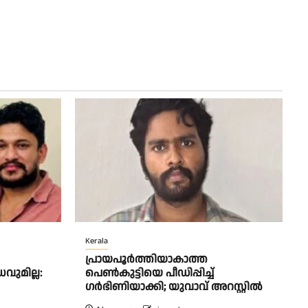
Kerala
പ്രായപൂർത്തിയാകാത്ത
വുമില്ല:
പെൺകുട്ടിയെ പീഡിപ്പിച്ച്
ഗർഭിണിയാക്കി; യുവാവ് അറസ്റ്റിൽ