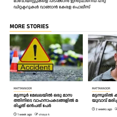
മാവോയിസ്റ്റുകളെ പിടിക്കാൻ ഇൻഫ്രാറെഡ് ഹീറ്റ്
navigation
ഡിറ്റക്ടറുകൾ വാങ്ങാൻ കേരള പൊലീസ്
MORE STORIES
MATTANNOOR
MATTANNOOR
മ​ട്ട​ന്നൂ​ർ മേ​ഖ​ല​യി​ൽ ഒ​രു മാ​സ​
മട്ടന്നൂരി
ത്തി​നി​ടെ വാ​ഹ​നാ​പ​ക​ട​ങ്ങ​ളി​ൽ മ​
യുവാവ് മരിച്
രി​ച്ച​ത് ഒൻപത് പേർ
2 weeks ago
1 week ago
vinaya k