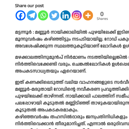
Share our post
0
Shares
മട്ടന്നൂർ : മണ്ണൂർ നായിക്കാലിയിൽ പുഴയിലേക്ക്
മൂന്നുവർഷം കഴിഞ്ഞിട്ടും നടപടിയായില്ല. റോഡ് പകു
അവശേഷിക്കുന്ന സ്ഥലത്തുകൂടിയാണ് ലോറികൾ ഉൾപ
മഴക്കാലത്തിനുമുൻപ്‌ നിർമാണം നടത്തിയില്ലെങ്
നിർത്തിവെക്കേണ്ടി വരും. ചെങ്കൽലോറികൾ ഉൾപ്പ
അപകടസാധ്യതയും ഏറെയാണ്.
ഇത് കണക്കിലെടുത്ത് വലിയ വാഹനങ്ങളുടെ സർവീസ് നിരോധി
മണ്ണൂർ-മരുതായി റോഡിന്റെ നവീകരണ പ്രവൃത്തിക്
പുഴയിലേക്ക് താഴ്ന്നത്. നായിക്കാലി പാലത്തിന് സമീപം 
പലപ്പോഴായി കൂടുതൽ മണ്ണിടിഞ്ഞ് താഴുകയായിരുന്ന
കൂടുതൽ അപകടകരമാകും.
കഴിഞ്ഞവർഷം തഹസിൽദാരും ജനപ്രതിനിധികളും സ്
നിർത്തിവെക്കാൻ തീരുമാനിച്ചത്. എന്നാൽ ഒരുദിവസ