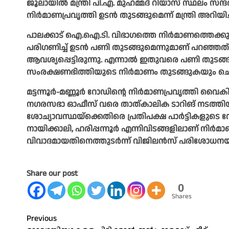
ജൂലായിൽ മന്ത്രി പി.എ. മുഹമ്മദ് റിയാസ് സ്ഥലം സന്ദ
നിർമാണപ്രവൃത്തി ഉടൻ തുടങ്ങുമെന്ന് മന്ത്രി അറിയിച
പാലക്കാട് ഐ.ഐ.ടി. വിഭാഗത്തെ നിർമാണത്തെക്കുറിച്ച്
പരിഗണിച്ച് ഉടൻ പണി തുടങ്ങുമെന്നുമാണ് പറഞ്ഞത
ആവശ്യപ്പെട്ടിരുന്നു. എന്നാൽ ഇതുവരെ പണി തുടങ്ങി
സംരക്ഷണഭിത്തിയുടെ നിർമാണം തുടങ്ങുകയും ചെയ്തി
മട്ടന്നൂർ-മണ്ണൂർ റോഡിന്റെ നിർമാണപ്രവൃത്തി വൈക
നഗരസഭാ ഓഫീസ് വരെ താത്‌കാലിക ടാറിങ്‌ നടത്തിയിട
ശോച്യാവസ്ഥയ്ക്കെതിരെ പ്രതിപക്ഷ പാർട്ടികളുടെ നേത
നായിക്കാലി, ഹരിപ്പന്നൂർ എന്നിവിടങ്ങളിലാണ് നിർമ
വിവാദമായതിനെത്തുടർന്ന് വിജിലൻസ് പരിശോധനയ
Share our post
0
Shares
Post
Previous