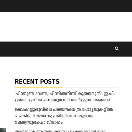
RECENT POSTS
‘പിന്തുണ വേണ്ട, പിന്നിൽനിന്ന് കുത്തരുത്’; ഇ.പി.
ജയരാജന് മറുപടിയുമായി അർജുൻ ആയങ്കി
ബെംഗളൂരുവിലെ പഞ്ചനക്ഷത്ര ഹോട്ടലുകളിൽ
പഴകിയ ഭക്ഷണം; പരിശോധനയുമായി
ഭക്ഷ്യസുരക്ഷാ വിഭാഗം
അര്‍ജുന്‍ ആയങ്കിക്ക് സിപിഎമ്മുമായി ഒരു