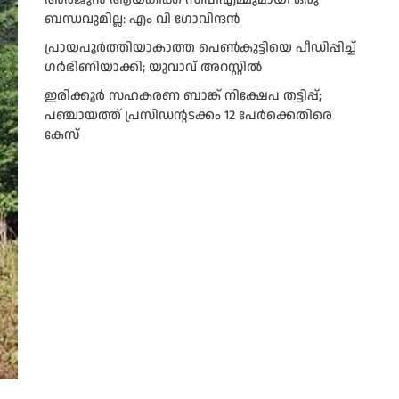
ബന്ധവുമില്ല: എം വി ഗോവിന്ദന്‍
പ്രായപൂർത്തിയാകാത്ത പെൺകുട്ടിയെ പീഡിപ്പിച്ച്
ഗർഭിണിയാക്കി; യുവാവ് അറസ്റ്റിൽ
ഇരിക്കൂർ സഹകരണ ബാങ്ക് നിക്ഷേപ തട്ടിപ്പ്;
പഞ്ചായത്ത് പ്രസിഡൻ്റടക്കം 12 പേർക്കെതിരെ
കേസ്