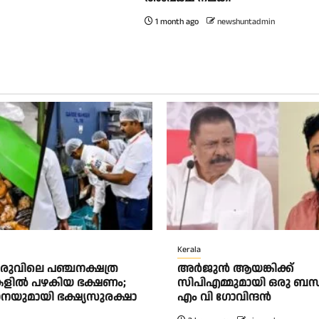
1 month ago
newshuntadmin
Kerala
ുവിലെ പഞ്ചനക്ഷത്ര
അര്‍ജുന്‍ ആയങ്കിക്ക്
കളിൽ പഴകിയ ഭക്ഷണം;
സിപിഎമ്മുമായി ഒരു ബന്ധ
യുമായി ഭക്ഷ്യസുരക്ഷാ
എം വി ഗോവിന്ദന്‍