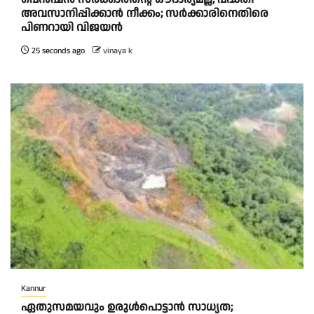
അവസാനിപ്പിക്കാൻ നീക്കം; സർക്കാരിനെതിരെ
പിണറായി വിജയൻ
25 seconds ago
vinaya k
Kannur
ഏതുസമയവും ഉരുൾപൊട്ടാൻ സാധ്യത;