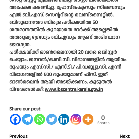
സെറ്റ് (സ്റ്റേറ്റ് എലിജിബിലിറ്റി ടെസ്റ്റ്) പരീക്ഷയ്ക്ക്
അപേക്ഷ ക്ഷണിച്ചു. പ്രോസ്‌പെക്ടസും സിലബസും
എൽ.ബി.എസ്. സെന്ററിന്റെ വെബ്‌സൈറ്റിൽ.
ബിരുദാനന്തര ബിരുദ പരീക്ഷയിൽ 50
ശതമാനത്തിൽ കുറയാതെ മാർക്ക് അല്ലെങ്കിൽ
തത്തുല്യ ഗ്രേഡും ബി.എഡും ആണ് അടിസ്ഥാന
യോഗ്യത.
പരീക്ഷയ്ക്ക് ഓൺലൈനായി 20 വരെ രജിസ്റ്റർ
ചെയ്യാം. ജനറൽ/ഒ.ബി.സി. വിഭാഗങ്ങളിൽ ആയിരം
രൂപയും എസ്.സി./ എസ്.ടി./ പി.ഡബ്ല്യു.ഡി. എന്നീ
വിഭാഗങ്ങളിൽ 500 രൂപയുമാണ് ഫീസ്. ഇത്
ഓൺലൈൻ ആയി അടയ്ക്കണം. കൂടുതൽ
വിവരങ്ങൾക്ക്:
www.lbscentre.kerala.gov.in
Share our post
0
Shares
Post
Previous
Next