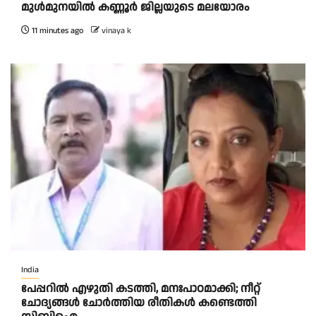
മുൾമുനയിൽ കണ്ണൂർ ജില്ലയുടെ മലയോരം
11 minutes ago
vinaya k
India
പേപ്പറിൽ എഴുതി കടത്തി, മനഃപാഠമാക്കി; നീറ്റ്
ചോദ്യങ്ങൾ ചോർത്തിയ രീതികൾ കണ്ടെത്തി