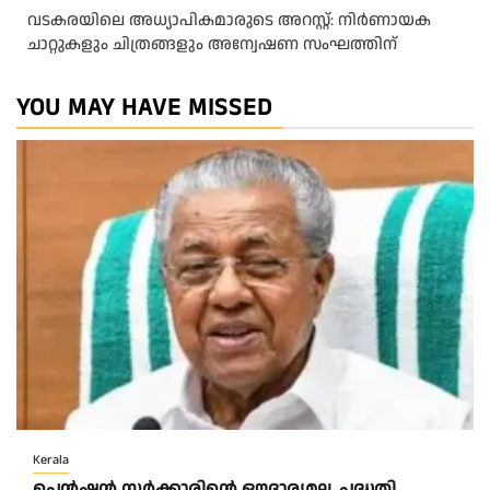
വടകരയിലെ അധ്യാപികമാരുടെ അറസ്റ്റ്: നിർണായക
ചാറ്റുകളും ചിത്രങ്ങളും അന്വേഷണ സംഘത്തിന്
YOU MAY HAVE MISSED
Kerala
പെൻഷൻ സർക്കാരിന്റെ ഔദാര്യമല്ല, പദ്ധതി