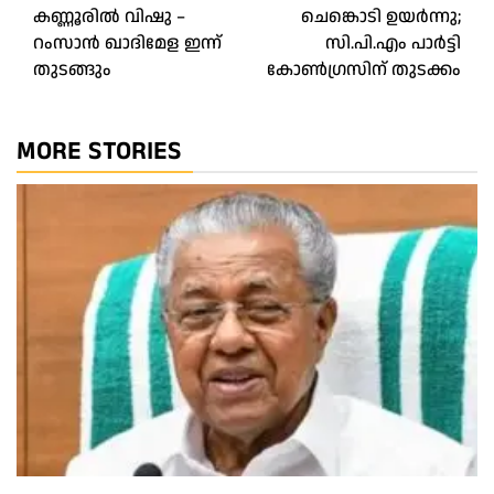
കണ്ണൂരിൽ വിഷു –
ചെങ്കൊടി ഉയർന്നു;
navigation
റംസാൻ ഖാദിമേള ഇന്ന്‌
സി.പി.എം പാർട്ടി
തുടങ്ങും
കോൺഗ്രസിന്‌ തുടക്കം
MORE STORIES