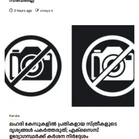
സിബിഐ
3 hours ago
vinaya k
Kerala
ലഹരി കേസുകളിൽ പ്രതികളായ സ്ത്രീകളുടെ
ദൃശ്യങ്ങൾ പകർത്തരുത്; എക്‌സൈസ്
ഉദ്യോഗസ്ഥർക്ക് കർശന നിർദ്ദേശം