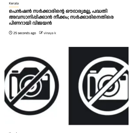
Kerala
പെൻഷൻ സർക്കാരിന്റെ ഔദാര്യമല്ല, പദ്ധതി
അവസാനിപ്പിക്കാൻ നീക്കം; സർക്കാരിനെതിരെ
പിണറായി വിജയൻ
25 seconds ago
vinaya k