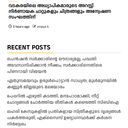
വടകരയിലെ അധ്യാപികമാരുടെ അറസ്റ്റ്:
നിർണായക ചാറ്റുകളും ചിത്രങ്ങളും അന്വേഷണ
സംഘത്തിന്
3 hours ago
vinaya k
RECENT POSTS
പെൻഷൻ സർക്കാരിന്റെ ഔദാര്യമല്ല, പദ്ധതി
അവസാനിപ്പിക്കാൻ നീക്കം; സർക്കാരിനെതിരെ
പിണറായി വിജയൻ
ഏതുസമയവും ഉരുൾപൊട്ടാൻ സാധ്യത; മുൾമുനയിൽ
കണ്ണൂർ ജില്ലയുടെ മലയോരം
പേപ്പറിൽ എഴുതി കടത്തി, മനഃപാഠമാക്കി; നീറ്റ്
ചോദ്യങ്ങൾ ചോർത്തിയ രീതികൾ കണ്ടെത്തി സിബിഐ
ലഹരി കേസുകളിൽ പ്രതികളായ സ്ത്രീകളുടെ ദൃശ്യങ്ങൾ
പകർത്തരുത്; എക്‌സൈസ് ഉദ്യോഗസ്ഥർക്ക് കർശന
നിർദ്ദേശം