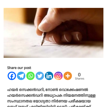
Share our post
0
Shares
ഹയർ സെക്കൻഡറി, നോൺ വൊക്കേഷണൽ
ഹയർസെക്കൻഡറി അധ്യാപക നിയമനത്തിനുള്ള
സംസ്ഥാനതല യോഗ്യതാ നിർണയ പരീക്ഷയായ