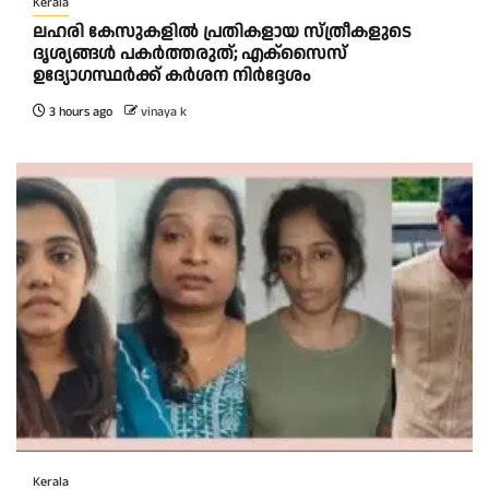
Kerala
ലഹരി കേസുകളിൽ പ്രതികളായ സ്ത്രീകളുടെ
ദൃശ്യങ്ങൾ പകർത്തരുത്; എക്‌സൈസ്
ഉദ്യോഗസ്ഥർക്ക് കർശന നിർദ്ദേശം
3 hours ago
vinaya k
Kerala