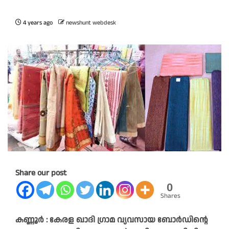
4 years ago
newshunt webdesk
Share our post
0
Shares
കണ്ണൂർ : കേരള ഖാദി ഗ്രാമ വ്യവസായ ബോർഡിന്റെ