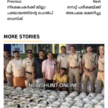
Post
Previous
Next
നിക്ഷേപകർക്ക് ജില്ലാ
സെറ്റ് പരീക്ഷയ്ക്ക്
navigation
പഞ്ചായത്തിന്റെ ഹെൽപ്
അപേക്ഷ ക്ഷണിച്ചു
ഡെസ്‌ക്
MORE STORIES