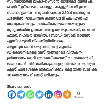
സംസ്ഥാനതല വിഷു–റംസാൻ ഖാദിമേള മന്ത്രി പി.
രാജീവ് ഉദ്ഘാടനം ചെയ്യും. കണ്ണൂർ ഖാദി ഗ്രാമ
സൗഭാഗ്യയിൽ ബുധൻ പകൽ 2.30ന് നടക്കുന്ന
ചടങ്ങിൽ രാമചന്ദ്രൻ കടന്നപ്പള്ളി എം.എൽ.എ
അധ്യക്ഷനാവും. കാർഷികോൽപ്പന്നങ്ങളുടെ
മൂല്യവർധിത ഉൽപ്പന്നങ്ങളായ കൂവപ്പൊടി, ബേബി
ഫുഡ്, ഹെയർ ഓയിൽ, ബോഡി മസാജ് ഓയിൽ
എന്നിവ മന്ത്രി വിപണിയിലിറക്കും.
പയ്യന്നൂർ ഖാദി കേന്ദ്രത്തിന്റെ പുതിയ
ഡിസൈനിലുള്ള വസ്ത്രങ്ങളുടെ വിൽപ്പന
ഉദ്ഘാടനം ഖാദി ബോർഡ് വൈസ് ചെയർമാൻ പി.
ജയരാജൻ നിർവഹിക്കും. ആദ്യ വിൽപ്പന കലക്ടർ
എസ്. ചന്ദ്രശേഖർ നിർവഹിക്കും. മേളയിൽ ഖാദിക്ക്
30 ശതമാനം റിബേറ്റ് ലഭിക്കും.
Share our post
0
Shares