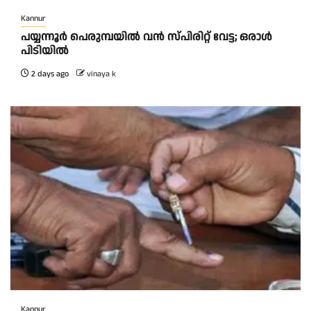
Kannur
പയ്യന്നൂർ പെരുമ്പയിൽ വൻ സ്‌പിരിറ്റ് വേട്ട; ഒരാൾ
പിടിയിൽ
2 days ago
vinaya k
Kannur