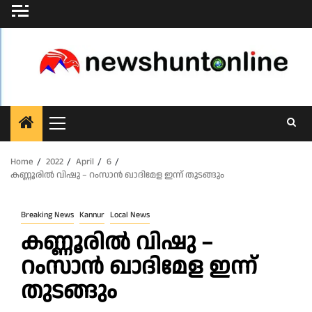
Skip
to
content
Primary
Menu
Home
2022
April
6
കണ്ണൂരിൽ വിഷു – റംസാൻ ഖാദിമേള ഇന്ന്‌ തുടങ്ങും
Breaking News
Kannur
Local News
കണ്ണൂരിൽ വിഷു –
റംസാൻ ഖാദിമേള ഇന്ന്‌
തുടങ്ങും