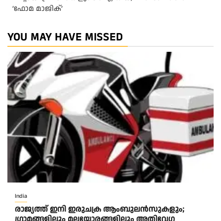
‘ഫോമ മാജിക്’
YOU MAY HAVE MISSED
India
രാജ്യത്ത് ഇനി ഇരുചക്ര ആംബുലന്‍സുകളും;
ഗ്രാമങ്ങളിലും മലയോരങ്ങളിലും അതിവേഗ