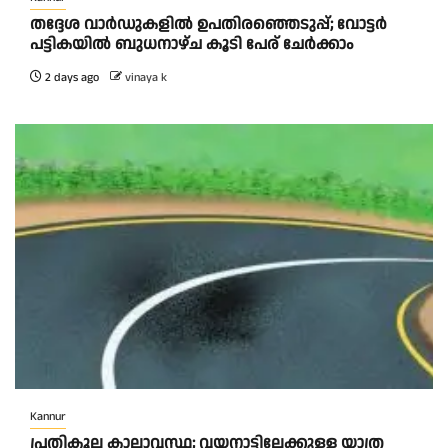
തദ്ദേശ വാർഡുകളിൽ ഉപതിരഞ്ഞെടുപ്പ്; വോട്ടർ
പട്ടികയിൽ ബുധനാഴ്ച കൂടി പേര് ചേർക്കാം
2 days ago
vinaya k
Kannur
പ്രതികൂല കാലാവസ്ഥ; വയനാട്ടിലേക്കുള്ള യാത്ര