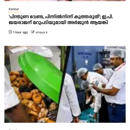
Kannur
‘പിന്തുണ വേണ്ട, പിന്നിൽനിന്ന് കുത്തരുത്’; ഇ.പി.
ജയരാജന് മറുപടിയുമായി അർജുൻ ആയങ്കി
1 hour ago
vinaya k