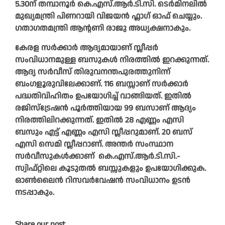
5.30ന് തമ്പാനൂർ കെ.എസ്.ആർ.ടി.സി. ടെർമിനലിൽ
മുഖ്യമന്ത്രി പിണറായി വിജയൻ ഫ്ലാ​ഗ് ഓഫ് ചെയ്യും.
ഗതാ​ഗതമന്ത്രി ആന്റണി രാജു അധ്യക്ഷനാകും.
കേരള സർക്കാർ ആദ്യമായാണ് സ്ലീപ്പർ
സംവിധാനമുള്ള ബസുകൾ നിരത്തിൽ ഇറക്കുന്നത്.
ആദ്യ സർവീസ് തിരുവനന്തപുരത്തുനിന്ന്‌
ബംഗളൂരുവിലേക്കാണ്. 116 ബസ്സാണ്‌ സർക്കാർ
പദ്ധതിവിഹിതം ഉപയോഗിച്ച്‌ വാങ്ങിയത്‌. ഇതിൽ
രജിസ്‌ട്രേഷൻ പൂർത്തിയായ 99 ബസാണ്‌ ആദ്യം
നിരത്തിലിറക്കുന്നത്‌. ഇതിൽ 28 എണ്ണം എസി
ബസും എട്ട്‌ എണ്ണം എസി സ്ലീപ്പറുമാണ്‌. 20 ബസ്‌
എസി സെമി സ്ലീപ്പറാണ്. അന്തർ സംസ്ഥാന
സർവീസുകൾക്കാണ് കെ.എസ്.ആർ.ടി.സി.-
സ്വിഫ്റ്റിലെ കൂടുതൽ ബസ്സുകളും ഉപയോ​ഗിക്കുക.
ഓൺലൈൻ റിസവർവേഷൻ സംവിധാനം ഉടൻ
നടപ്പാകും.
Share our post