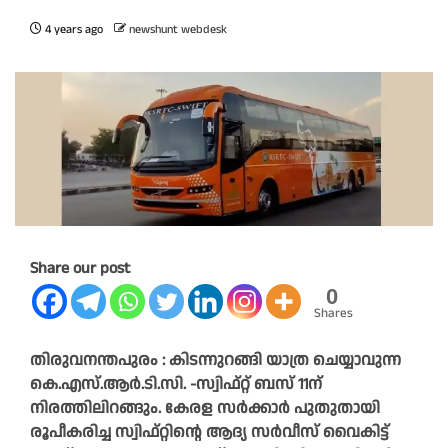
4 years ago
newshunt webdesk
Share our post
0
Shares
തിരുവനന്തപുരം : കിടന്നുറങ്ങി യാത്ര ചെയ്യാവുന്ന
കെ.എസ്.ആർ.ടി.സി. -സ്വിഫ്റ്റ്‌ ബസ്‌ 11ന്
നിരത്തിലിറങ്ങും. കേരള സർക്കാർ പുതുതായി
രൂപീകരിച്ച സ്വിഫ്റ്റിന്റെ ആദ്യ സർവീസ്‌ വൈകിട്ട്‌