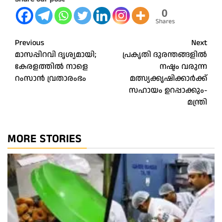
0
Shares
Post
Previous
Next
മാസപ്പിറവി ദൃശ്യമായി;
പ്രകൃതി ദുരന്തങ്ങളിൽ
navigation
കേരളത്തില്‍ നാളെ
നഷ്ടം വരുന്ന
റംസാന്‍ വ്രതാരംഭം
മത്സ്യക്കൃഷിക്കാർക്ക്
സഹായം ഉറപ്പാക്കും-
മന്ത്രി
MORE STORIES