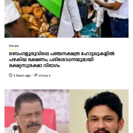
Kerala
ബെംഗളൂരുവിലെ പഞ്ചനക്ഷത്ര ഹോട്ടലുകളിൽ
പഴകിയ ഭക്ഷണം; പരിശോധനയുമായി
ഭക്ഷ്യസുരക്ഷാ വിഭാഗം
2 hours ago
vinaya k