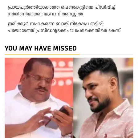
പ്രായപൂർത്തിയാകാത്ത പെൺകുട്ടിയെ പീഡിപ്പിച്ച്
ഗർഭിണിയാക്കി; യുവാവ് അറസ്റ്റിൽ
ഇരിക്കൂർ സഹകരണ ബാങ്ക് നിക്ഷേപ തട്ടിപ്പ്;
പഞ്ചായത്ത് പ്രസിഡൻ്റടക്കം 12 പേർക്കെതിരെ കേസ്
YOU MAY HAVE MISSED