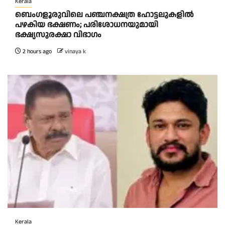
Kerala
ബെംഗളൂരുവിലെ പഞ്ചനക്ഷത്ര ഹോട്ടലുകളിൽ
പഴകിയ ഭക്ഷണം; പരിശോധനയുമായി
ഭക്ഷ്യസുരക്ഷാ വിഭാഗം
2 hours ago
vinaya k
Kerala