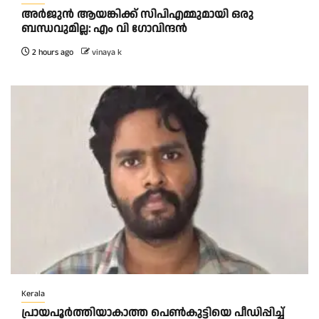
അര്‍ജുന്‍ ആയങ്കിക്ക് സിപിഎമ്മുമായി ഒരു
ബന്ധവുമില്ല: എം വി ഗോവിന്ദന്‍
2 hours ago
vinaya k
Kerala
പ്രായപൂർത്തിയാകാത്ത പെൺകുട്ടിയെ പീഡിപ്പിച്ച്