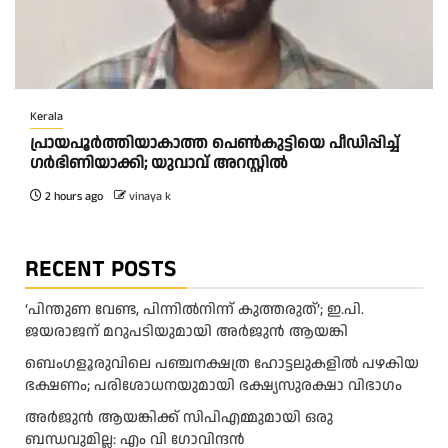
Kerala
പ്രായപൂർത്തിയാകാത്ത പെൺകുട്ടിയെ പീഡിപ്പിച്ച്
ഗർഭിണിയാക്കി; യുവാവ് അറസ്റ്റിൽ
2 hours ago
vinaya k
RECENT POSTS
‘പിന്തുണ വേണ്ട, പിന്നിൽനിന്ന് കുത്തരുത്’; ഇ.പി.
ജയരാജന് മറുപടിയുമായി അർജുൻ ആയങ്കി
ബെംഗളൂരുവിലെ പഞ്ചനക്ഷത്ര ഹോട്ടലുകളിൽ പഴകിയ
ഭക്ഷണം; പരിശോധനയുമായി ഭക്ഷ്യസുരക്ഷാ വിഭാഗം
അര്‍ജുന്‍ ആയങ്കിക്ക് സിപിഎമ്മുമായി ഒരു
ബന്ധവുമില്ല: എം വി ഗോവിന്ദന്‍