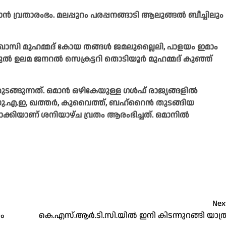
‍ വ്രതാരംഭം. മലപ്പുറം പരപ്പനങ്ങാടി ആലുങ്ങല്‍ ബീച്ചിലും
 ഖാസി മുഹമ്മദ് കോയ തങ്ങള്‍ ജമലുല്ലൈലി, പാളയം ഇമാം
 ഉലമ ജനറല്‍ സെക്രട്ടറി തൊടിയൂര്‍ മുഹമ്മദ്‌ കുഞ്ഞ്
്ങുന്നത്. ഒമാന്‍ ഒഴികേയുള്ള ഗള്‍ഫ് രാജ്യങ്ങളില്‍
യു.എ.ഇ, ഖത്തര്‍, കുവൈത്ത്, ബഹ്‌റൈന്‍ തുടങ്ങിയ
ാക്കിയാണ് ശനിയാഴ്ച വ്രതം ആരംഭിച്ചത്. ഒമാനില്‍
Nex
ാം
കെ.എസ്.ആർ.ടി.സി.യിൽ ഇനി കിടന്നുറങ്ങി യാത്