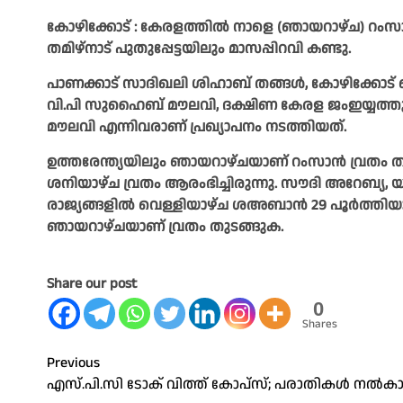
കോഴിക്കോട് : കേരളത്തില്‍ നാളെ (ഞായറാഴ്ച) റംസാന്
തമിഴ്‌നാട് പുതുപ്പേട്ടയിലും മാസപ്പിറവി കണ്ടു.
പാണക്കാട് സാദിഖലി ശിഹാബ് തങ്ങള്‍, കോഴിക്കോട്
വി.പി സുഹൈബ് മൗലവി, ദക്ഷിണ കേരള ജംഇയ്യത്തുല്‍
മൗലവി എന്നിവരാണ് പ്രഖ്യാപനം നടത്തിയത്.
ഉത്തരേന്ത്യയിലും ഞായറാഴ്ചയാണ് റംസാന്‍ വ്രതം തുടങ
ശനിയാഴ്ച വ്രതം ആരംഭിച്ചിരുന്നു. സൗദി അറേബ്യ, 
രാജ്യങ്ങളില്‍ വെള്ളിയാഴ്ച ശഅബാന്‍ 29 പൂര്‍ത്തിയ
ഞായറാഴ്ചയാണ് വ്രതം തുടങ്ങുക.
Share our post
0
Shares
Post
Previous
എസ്.പി.സി ടോക് വിത്ത് കോപ്‌സ്; പരാതികള്‍ നല്‍ക
navigation