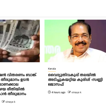
Kerala
ൻ വിതരണം ബാങ്ക്
വൈദ്യുതിവകുപ്പ് തലയിൽ
 തീരുമാനം ഉടൻ
അടിച്ചുകയറ്റിയ കുരിശ്‌ -സണ്ണി
ല; ഓണക്കാല
ജോസഫ്‌
യ രീതിയിൽ
4 hours ago
vinaya k
ാൻ തീരുമാനം
vinaya k