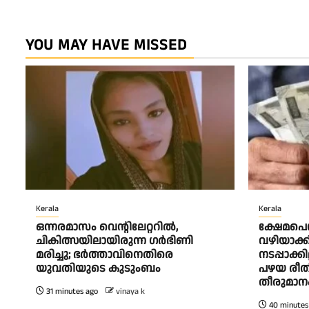
YOU MAY HAVE MISSED
Kerala
Kerala
ഒന്നരമാസം വെന്റിലേറ്ററിൽ,
ക്ഷേമപെ
ചികിത്സയിലായിരുന്ന ഗർഭിണി
വഴിയാക്
മരിച്ചു; ഭർത്താവിനെതിരെ
നടപ്പാക്
യുവതിയുടെ കുടുംബം
പഴയ രീ
തീരുമാന
31 minutes ago
vinaya k
40 minutes