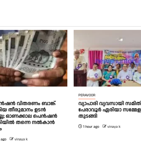
PERAVOOR
ൻഷൻ വിതരണം ബാങ്ക്
വ്യാപാരി വ്യവസായി സമിത
കിയ തീരുമാനം ഉടൻ
പേരാവൂർ ഏരിയാ സമ്മേ
കില്ല; ഓണക്കാല പെൻഷൻ
തുടങ്ങി
തിയിൽ തന്നെ നൽകാൻ
1 hour ago
vinaya k
ം
 ago
vinaya k