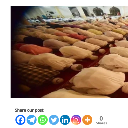
Share our post
0
Shares