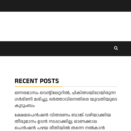
RECENT POSTS
ഒന്നരമാസം വെന്റിലേറ്ററിൽ, ചികിത്സയിലായിരുന്ന
ഗർഭിണി മരിച്ചു; ഭർത്താവിനെതിരെ യുവതിയുടെ
കുടുംബം
ക്ഷേമപെൻഷൻ വിതരണം ബാങ്ക് വഴിയാക്കിയ
തീരുമാനം ഉടൻ നടപ്പാക്കില്ല; ഓണക്കാല
പെൻഷൻ പഴയ രീതിയിൽ തന്നെ നൽകാൻ