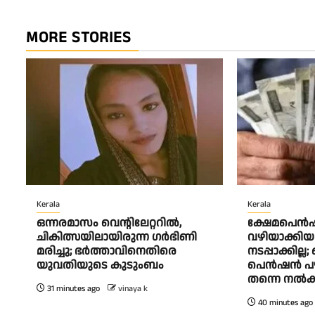
MORE STORIES
Kerala
Kerala
ഒന്നരമാസം വെന്റിലേറ്ററിൽ,
ക്ഷേമപെൻഷ
ചികിത്സയിലായിരുന്ന ഗർഭിണി
വഴിയാക്കിയ
മരിച്ചു; ഭർത്താവിനെതിരെ
നടപ്പാക്കില്
യുവതിയുടെ കുടുംബം
പെൻഷൻ പഴ
തന്നെ നൽക
31 minutes ago
vinaya k
40 minutes ago