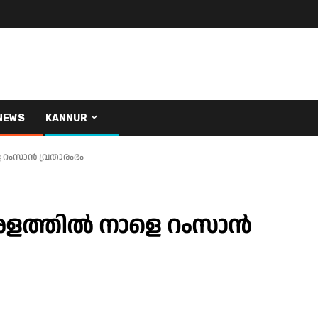
NEWS
KANNUR
െ റംസാന്‍ വ്രതാരംഭം
രളത്തില്‍ നാളെ റംസാന്‍