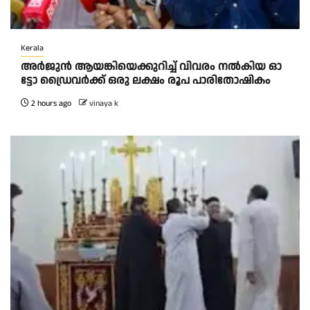
Kerala
അ​ർ​ജു​ൻ ആ​യ​ങ്കി​യെ​ക്കു​റി​ച്ച് വി​വ​രം ന​ൽ​കി​യ ഓ​
ട്ടോ ഡ്രൈ​വ​ർ​ക്ക് ഒ​രു ല​ക്ഷം രൂ​പ പാ​രി​തോ​ഷി​കം
2 hours ago
vinaya k