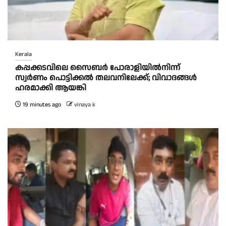
Kerala
കപ്പക്കടവിലെ സൈബർ പോരാളിയിൽനിന്ന്
സ്വർണം പൊട്ടിക്കൽ തലവനിലേക്ക്; വിവാദങ്ങൾ
ഹരമാക്കി ആയങ്കി
19 minutes ago
vinaya k