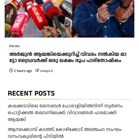
Kerala
അ​ർ​ജു​ൻ ആ​യ​ങ്കി​യെ​ക്കു​റി​ച്ച് വി​വ​രം ന​ൽ​കി​യ ഓ​
ട്ടോ ഡ്രൈ​വ​ർ​ക്ക് ഒ​രു ല​ക്ഷം രൂ​പ പാ​രി​തോ​ഷി​കം
2 hours ago
vinaya k
RECENT POSTS
കപ്പക്കടവിലെ സൈബർ പോരാളിയിൽനിന്ന് സ്വർണം
പൊട്ടിക്കൽ തലവനിലേക്ക്; വിവാദങ്ങൾ ഹരമാക്കി
ആയങ്കി
ആനക്കൊമ്പ് കടത്ത്; കോഴിക്കോട് അഞ്ചംഗ സംഘം
വനംവകുപ്പിന്റെ പിടിയിൽ