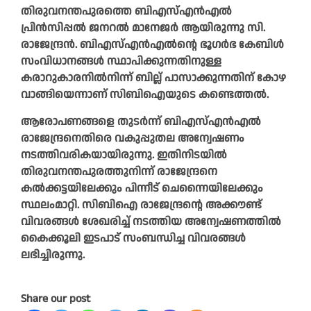
തിരുവനന്തപുരത്തെ ബിഎസ്എൻഎൽ
പ്രിൻസിപ്പൽ ജനറൽ മാനേജർ ആയിരുന്നു സി.
രാജേന്ദ്രൻ. ബിഎസ്എൻഎൽന്റെ ഭൂഗർഭ കേബിൾ
സംവിധാനങ്ങൾ സ്ഥാപിക്കുന്നതിനുള്ള
കരാറുകാരനിൽനിന്ന് ബില്ല് പാസാക്കുന്നതിന് കോഴ
വാങ്ങിയെന്നാണ് സിബിഐയുടെ കണ്ടെത്തൽ.
ആരോപണങ്ങളെ തുടർന്ന് ബിഎസ്എൻഎൽ
രാജേന്ദ്രനെതിരെ വകുപ്പുതല അന്വേഷണം
നടത്തിവരികയായിരുന്നു. ഇതിനിടയിൽ
തിരുവനന്തപുരത്തുനിന്ന് രാജേന്ദ്രനെ
കൽക്കട്ടയിലേക്കും പിന്നീട് ചെന്നൈയിലേക്കും
സ്ഥലംമാറ്റി. സിബിഐ രാജേന്ദ്രന്റെ അക്കൗണ്ട്
വിവരങ്ങൾ ശേഖരിച്ച് നടത്തിയ അന്വേഷണത്തിൽ
കൈക്കൂലി ഇടപാട് സംബന്ധിച്ച വിവരങ്ങൾ
ലഭിച്ചിരുന്നു.
Share our post