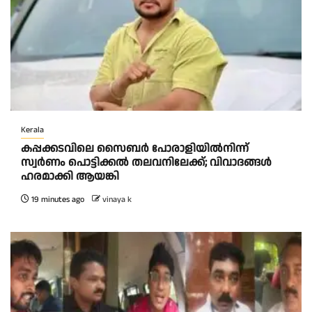
Kerala
കപ്പക്കടവിലെ സൈബർ പോരാളിയിൽനിന്ന്
സ്വർണം പൊട്ടിക്കൽ തലവനിലേക്ക്; വിവാദങ്ങൾ
ഹരമാക്കി ആയങ്കി
19 minutes ago
vinaya k