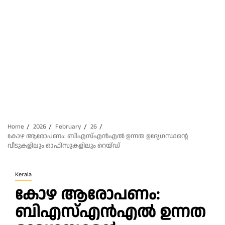
Home
2026
February
26
കോഴ ആരോപണം: ബിഎസ്എൻഎൽ ഉന്നത ഉദ്യേഗസ്ഥന്റെ
വീടുകളിലും ഓഫിസുകളിലും റെയ്ഡ്
Kerala
കോഴ ആരോപണം:
ബിഎസ്എൻഎൽ ഉന്നത