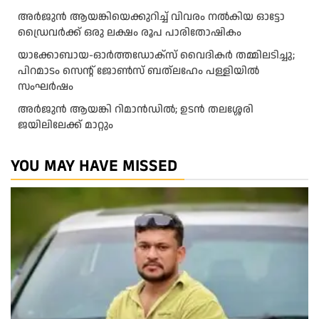
അ​ർ​ജു​ൻ ആ​യ​ങ്കി​യെ​ക്കു​റി​ച്ച് വി​വ​രം ന​ൽ​കി​യ ഓ​ട്ടോ
ഡ്രൈ​വ​ർ​ക്ക് ഒ​രു ല​ക്ഷം രൂ​പ പാ​രി​തോ​ഷി​കം
യാക്കോബായ-ഓർത്തഡോക്സ് വൈദികർ തമ്മിലടിച്ചു;
പിറമാടം സെന്റ്‌ ജോൺസ് ബത്ലഹേം പള്ളിയിൽ
സംഘർഷം
അര്‍ജുന്‍ ആയങ്കി റിമാന്‍ഡില്‍; ഉടന്‍ തലശ്ശേരി
ജയിലിലേക്ക് മാറ്റും
YOU MAY HAVE MISSED