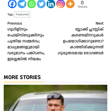
0
Shares
Featured
Tags:
Post
Previous
Next
ഗൂഗിളിനും
ബ്ലാക്ക് പ്ലാസ്റ്റിക്
navigation
ഫെയ്സ്ബുക്കിനും
കണ്ടെയ്നറുകൾ
പുതിയ സമ്മർദം;
ഉപയോഗിക്കാറുണ്ടോ?
മാധ്യമങ്ങളുമായി
കാത്തിരിക്കുന്നത്
വരുമാനം പങ്കിടണം,
ഗുരുതരമായ രോഗങ്ങൾ
ഇല്ലെങ്കിൽ നിയമം
MORE STORIES