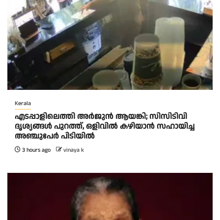
Kerala
എടപ്പാളിലെത്തി അർജുൻ ആയങ്കി; സിസിടിവി
ദൃശ്യങ്ങൾ പുറത്ത്, ഒളിവിൽ കഴിയാൻ സഹായിച്ച
അഞ്ചുപേർ പിടിയിൽ
3 hours ago
vinaya k