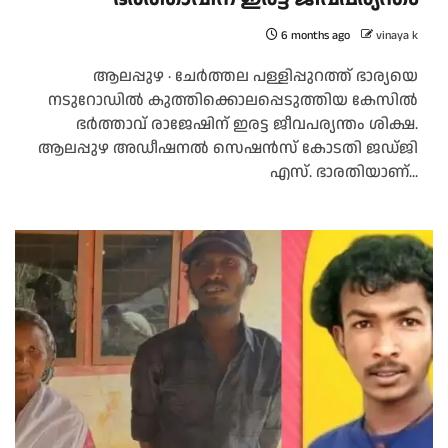
6 months ago
vinaya k
ആലപ്പുഴ ∙ ചേർത്തല പള്ളിപ്പുറത്ത് ഭാര്യയെ
നടുറോഡിൽ കുത്തിക്കൊലപ്പെടുത്തിയ കേസിൽ
ഭർത്താവ് രാജേഷിന് ഇരട്ട ജീവപര്യന്തം ശിക്ഷ.
ആലപ്പുഴ അഡീഷനൽ സെഷൻസ് കോടതി ജഡ്ജി
എസ്. ഭാരതിയാണ്...