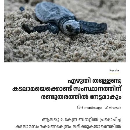
Kerala
എഴുതി തള്ളേണ്ട;
കടലാമയെക്കൊണ്ട് സംസ്ഥാനത്തിന്
രണ്ടുതരത്തിൽ നേട്ടമാകും
6 months ago
vinaya k
ആലപ്പുഴ: കേന്ദ്ര ബജറ്റിൽ പ്രഖ്യാപിച്ച
കടലാമസംരക്ഷണകേന്ദ്രം ലഭിക്കുകയാണെങ്കിൽ