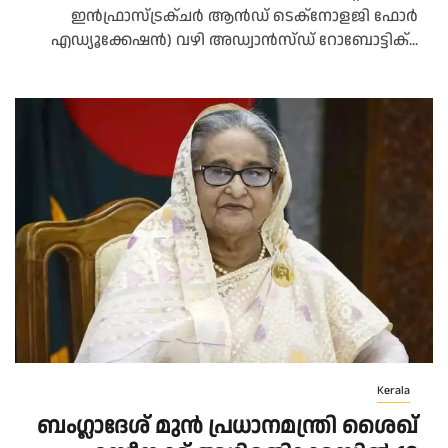
ഇൻഫ്രാസ്ട്രക്ചർ ആൻഡ് ടെക്നോളജി ഫോർ
എഡ്യൂക്കേഷൻ) വഴി അഡ്വാൻസ്ഡ് റോബോട്ടിക്...
Kerala
ബംഗ്ലാദേശ് മുൻ പ്രധാനമന്ത്രി ശൈഖ്