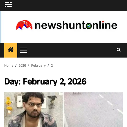
Skip
to
content
Primary
Menu
Home
2026
February
2
Day:
February 2, 2026