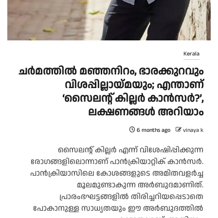
Kerala
ചർമത്തിൽ മഞ്ഞനിറം, ഭാരക്കുറവും
വിശപ്പില്ലായ്മയും; എന്താണ്
‘സൈലന്റ് കില്ലർ കാൻസർ?’,
ലക്ഷണങ്ങൾ അറിയാം
6 months ago
vinaya k
സൈലന്റ് കില്ലർ എന്ന് വിശേഷിപ്പിക്കുന്ന
രോഗങ്ങളിലൊന്നാണ് പാൻക്രിയാറ്റിക് കാൻസർ.
പാൻക്രിയാസിലെ കോശങ്ങളുടെ അമിതവളർച്ച
മൂലമുണ്ടാകുന്ന അർബുദമാണിത്.
പ്രാരംഭഘട്ടങ്ങളിൽ തിരിച്ചറിയപ്പെടാതെ
പോകാനുള്ള സാധ്യതയും ഈ അർബുദത്തിൽ