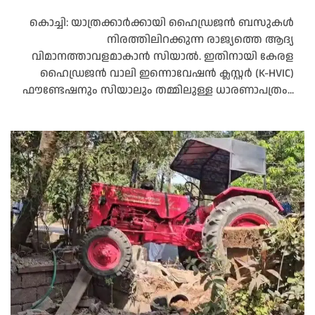
കൊച്ചി: യാത്രക്കാർക്കായി ഹൈഡ്രജൻ ബസുകൾ
നിരത്തിലിറക്കുന്ന രാജ്യത്തെ ആദ്യ
വിമാനത്താവളമാകാൻ സിയാൽ. ഇതിനായി കേരള
ഹൈഡ്രജൻ വാലി ഇന്നൊവേഷൻ ക്ലസ്റ്റർ (K-HVIC)
ഫൗണ്ടേഷനും സിയാലും തമ്മിലുള്ള ധാരണാപത്രം...