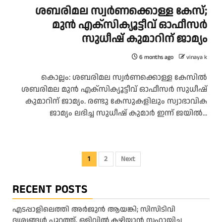
ശബരിമല സ്വർണക്കൊള്ള കേസ്;
മുൻ എക്സിക്യൂട്ടീവ് ഓഫീസർ
സുധീഷ് കുമാറിന് ജാമ്യം
6 months ago
vinaya k
കൊല്ലം: ശബരിമല സ്വർണക്കൊള്ള കേസിൽ
ശബരിമല മുൻ എക്സിക്യൂട്ടീവ് ഓഫീസർ സുധീഷ്
കുമാറിന് ജാമ്യം. രണ്ടു കേസുകളിലും സ്വാഭാവിക
ജാമ്യം ലഭിച്ച സുധീഷ് കുമാർ ഇന്ന് ജയിൽ...
Posts
1
2
Next
pagination
RECENT POSTS
എടപ്പാളിലെത്തി അർജുൻ ആയങ്കി; സിസിടിവി
ദൃശ്യങ്ങൾ പുറത്ത്, ഒളിവിൽ കഴിയാൻ സഹായിച്ച