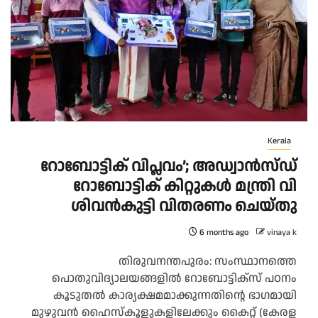
Kerala
റോബോട്ടിക് വിപ്ലവം’; അഡ്വാൻസ്ഡ്
റോബോട്ടിക് കിറ്റുകൾ മന്ത്രി വി
ശിവൻകുട്ടി വിതരണം ചെയ്തു
6 months ago
vinaya k
തിരുവനന്തപുരം: സംസ്ഥാനത്തെ
പൊതുവിദ്യാലയങ്ങളിൽ റോബോട്ടിക്സ് പഠനം
കൂടുതൽ കാര്യക്ഷമമാക്കുന്നതിന്റെ ഭാഗമായി
മുഴുവൻ ഹൈസ്‌കൂളുകളിലേക്കും കൈറ്റ് (കേരള