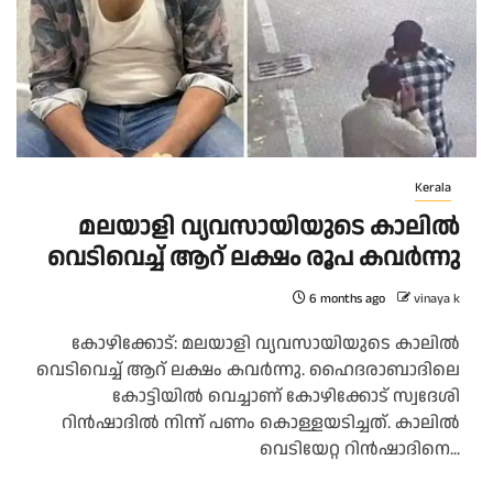
Kerala
മലയാളി വ്യവസായിയുടെ കാലിൽ
വെടിവെച്ച് ആറ് ലക്ഷം രൂപ കവർന്നു
6 months ago
vinaya k
കോഴിക്കോട്: മലയാളി വ്യവസായിയുടെ കാലിൽ
വെടിവെച്ച് ആറ് ലക്ഷം കവർന്നു. ഹൈദരാബാദിലെ
കോട്ടിയില്‍ വെച്ചാണ് കോഴിക്കോട് സ്വദേശി
റിൻഷാദില്‍ നിന്ന് പണം കൊള്ളയടിച്ചത്. കാലിൽ
വെടിയേറ്റ റിൻഷാദിനെ...