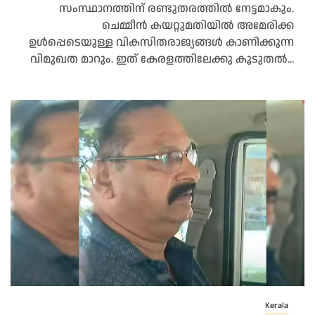
സംസ്ഥാനത്തിന് രണ്ടുതരത്തിൽ നേട്ടമാകും.
ചെമ്മീൻ കയറ്റുമതിയിൽ അമേരിക്ക
ഉൾപ്പെടെയുള്ള വികസിതരാജ്യങ്ങൾ കാണിക്കുന്ന
വിമുഖത മാറും. ഇത് കേരളത്തിലേക്കു കൂടുതൽ...
Kerala