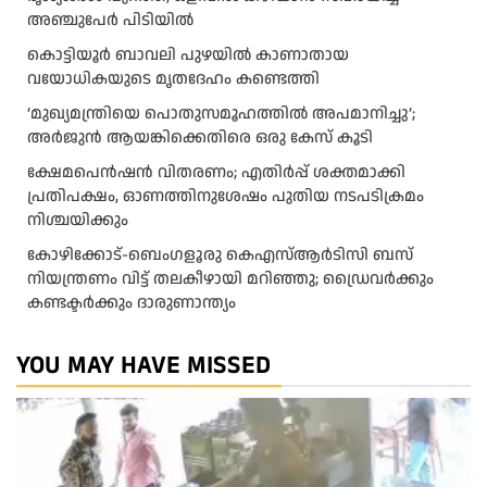
അഞ്ചുപേർ പിടിയിൽ
കൊട്ടിയൂർ ബാവലി പുഴയിൽ കാണാതായ
വയോധികയുടെ മൃതദേഹം കണ്ടെത്തി
‘മുഖ്യമന്ത്രിയെ പൊതുസമൂഹത്തിൽ അപമാനിച്ചു’;
അർജുൻ ആയങ്കിക്കെതിരെ ഒരു കേസ് കൂടി
ക്ഷേമപെൻഷൻ വിതരണം; എതിർപ്പ് ശക്തമാക്കി
പ്രതിപക്ഷം, ഓണത്തിനുശേഷം പുതിയ നടപടിക്രമം
നിശ്ചയിക്കും
കോഴിക്കോട്-ബെംഗളൂരു കെഎസ്ആര്‍ടിസി ബസ്
നിയന്ത്രണം വിട്ട് തലകീഴായി മറിഞ്ഞു; ഡ്രെെവർക്കും
കണ്ടക്ടർക്കും ദാരുണാന്ത്യം
YOU MAY HAVE MISSED