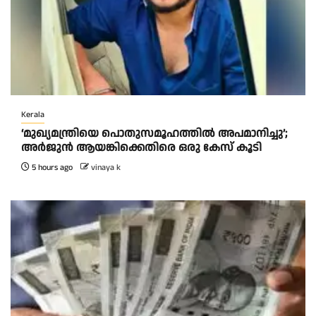
Kerala
‘മുഖ്യമന്ത്രിയെ പൊതുസമൂഹത്തിൽ അപമാനിച്ചു’;
അർജുൻ ആയങ്കിക്കെതിരെ ഒരു കേസ് കൂടി
5 hours ago
vinaya k