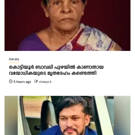
Kerala
കൊട്ടിയൂർ ബാവലി പുഴയിൽ കാണാതായ
വയോധികയുടെ മൃതദേഹം കണ്ടെത്തി
5 hours ago
vinaya k