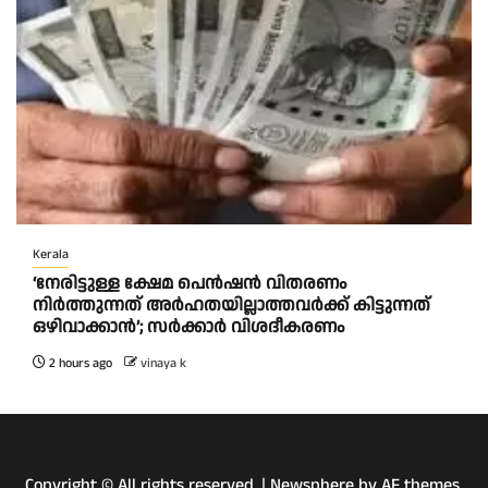
Kerala
‘നേരിട്ടുള്ള ക്ഷേമ പെൻഷൻ വിതരണം
നി‍‍ർത്തുന്നത് അർഹതയില്ലാത്തവർക്ക് കിട്ടുന്നത്
ഒഴിവാക്കാൻ’; സർക്കാ‍ർ വിശദീകരണം
2 hours ago
vinaya k
Copyright © All rights reserved.
|
Newsphere
by AF themes.