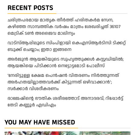
RECENT POSTS
ചരിത്രപരമായ മാതൃക തീര്‍ത്ത് ഹരിതകര്‍മ സേന,
കഴിഞ്ഞ സാമ്പത്തിക വര്‍ഷം മാത്രം ശേഖരിച്ചത് 36107
മെട്രിക് ടണ്‍ അജൈവ മാലിന്യം
വാട്‌സ്ആപ്പിലൂടെ സിംപിളായി കെഎസ്ആര്‍ടിസി ടിക്കറ്റ്
ബുക്ക് ചെയ്യാം; ഇതാ ഇങ്ങനെ
അർജുൻ ആയങ്കിയുടെ സുഹൃത്തുക്കൾ കസ്റ്റഡിയിൽ;
ആയങ്കിയെ പിടിക്കാൻ നെട്ടോട്ടമോടി പോലീസ്
‘നേരിട്ടുള്ള ക്ഷേമ പെൻഷൻ വിതരണം നി‍‍ർത്തുന്നത്
അർഹതയില്ലാത്തവർക്ക് കിട്ടുന്നത് ഒഴിവാക്കാൻ’;
സർക്കാ‍ർ വിശദീകരണം
രാജേഷിന്റെ ഭൗതിക ശരീരത്തോട് അനാദരവ്; റിപ്പോർട്ട്
തേടി കണ്ണൂർ എഡിഎം
YOU MAY HAVE MISSED