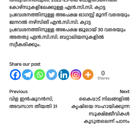
തിരുവനന്തപുരം: 2022-23-ലെ പോളിടെക്‌നിക്ക്
കോഴ്‌സുകളിലേക്കുള്ള എൻ.സി.സി. ക്വാട്ട
പ്രവേശനത്തിനുള്ള അപേക്ഷ ഓഗസ്റ്റ് മൂന്ന് വരെയും
ജനറൽ നഴ്‌സിങ് എൻ.സി.സി. ക്വാട്ട
പ്രവേശനത്തിനുള്ള അപേക്ഷ ജൂലായ് 30 വരെയും
അതതു എൻ.സി.സി. ബറ്റാലിയനുകളിൽ
സ്വീകരിക്കും.
Share our post
0
Shares
Post
Previous
Next
വിള ഇൻഷുറൻസ്;
കൈപ്പാട് നിലങ്ങളിൽ
navigation
അവസാന തീയതി 31
കൃഷിയെ സഹായിക്കുന്ന
സൂക്ഷ്മജീവികൾ
കൂടുതലെന്ന് പഠനം