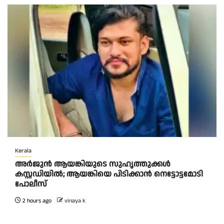
Kerala
അർജുൻ ആയങ്കിയുടെ സുഹൃത്തുക്കൾ
കസ്റ്റഡിയിൽ; ആയങ്കിയെ പിടിക്കാൻ നെട്ടോട്ടമോടി
പോലീസ്
2 hours ago
vinaya k