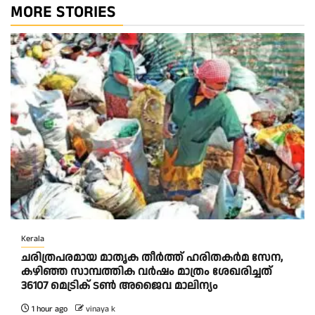
MORE STORIES
Kerala
ചരിത്രപരമായ മാതൃക തീര്‍ത്ത് ഹരിതകര്‍മ സേന,
കഴിഞ്ഞ സാമ്പത്തിക വര്‍ഷം മാത്രം ശേഖരിച്ചത്
36107 മെട്രിക് ടണ്‍ അജൈവ മാലിന്യം
1 hour ago
vinaya k