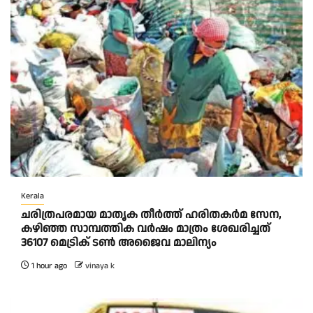
Kerala
ചരിത്രപരമായ മാതൃക തീര്‍ത്ത് ഹരിതകര്‍മ സേന,
കഴിഞ്ഞ സാമ്പത്തിക വര്‍ഷം മാത്രം ശേഖരിച്ചത്
36107 മെട്രിക് ടണ്‍ അജൈവ മാലിന്യം
1 hour ago
vinaya k