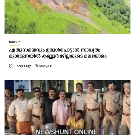
Kannur
ഏതുസമയവും ഉരുൾപൊട്ടാൻ സാധ്യത;
മുൾമുനയിൽ കണ്ണൂർ ജില്ലയുടെ മലയോരം
6 hours ago
vinaya k