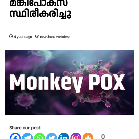
മങ്കിപോക്സ്
സ്ഥിരീകരിച്ചു
4 years ago
newshunt webdesk
Share our post
0