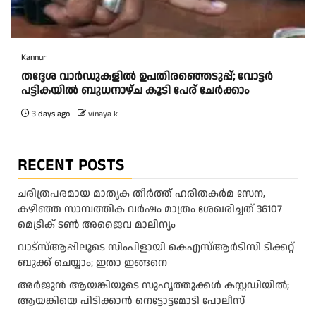
Kannur
തദ്ദേശ വാർഡുകളിൽ ഉപതിരഞ്ഞെടുപ്പ്; വോട്ടർ
പട്ടികയിൽ ബുധനാഴ്ച കൂടി പേര് ചേർക്കാം
3 days ago
vinaya k
RECENT POSTS
ചരിത്രപരമായ മാതൃക തീര്‍ത്ത് ഹരിതകര്‍മ സേന,
കഴിഞ്ഞ സാമ്പത്തിക വര്‍ഷം മാത്രം ശേഖരിച്ചത് 36107
മെട്രിക് ടണ്‍ അജൈവ മാലിന്യം
വാട്‌സ്ആപ്പിലൂടെ സിംപിളായി കെഎസ്ആര്‍ടിസി ടിക്കറ്റ്
ബുക്ക് ചെയ്യാം; ഇതാ ഇങ്ങനെ
അർജുൻ ആയങ്കിയുടെ സുഹൃത്തുക്കൾ കസ്റ്റഡിയിൽ;
ആയങ്കിയെ പിടിക്കാൻ നെട്ടോട്ടമോടി പോലീസ്