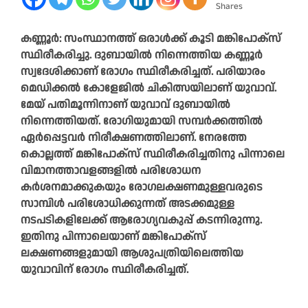
Shares
കണ്ണൂർ: സംസ്ഥാനത്ത് ഒരാൾക്ക് കൂടി മങ്കിപോക്സ്
സ്ഥിരീകരിച്ചു. ദുബായിൽ നിന്നെത്തിയ കണ്ണൂർ
സ്വദേശിക്കാണ് രോ​ഗം സ്ഥിരീകരിച്ചത്. പരിയാരം
മെഡിക്കൽ കോളേജിൽ ചികിത്സയിലാണ് യുവാവ്.
മേയ് പതിമൂന്നിനാണ് യുവാവ് ദുബായിൽ
നിന്നെത്തിയത്. രോ​ഗിയുമായി സമ്പർ‌ക്കത്തിൽ
ഏർപ്പെട്ടവർ നിരീക്ഷണത്തിലാണ്. നേരത്തേ
കൊല്ലത്ത് മങ്കിപോക്സ് സ്ഥിരീകരിച്ചതിനു പിന്നാലെ
വിമാനത്താവളങ്ങളിൽ പരിശോധന
കർശനമാക്കുകയും രോ​ഗലക്ഷണമുള്ളവരുടെ
സാമ്പിൾ പരിശോധിക്കുന്നത് അടക്കമുള്ള
നടപടികളിലേക്ക് ആരോ​ഗ്യവകുപ്പ് കടന്നിരുന്നു.
ഇതിനു പിന്നാലെയാണ് മങ്കിപോക്സ്
ലക്ഷണങ്ങളുമായി ആശുപത്രിയിലെത്തിയ
യുവാവിന് രോ​ഗം സ്ഥിരീകരിച്ചത്.