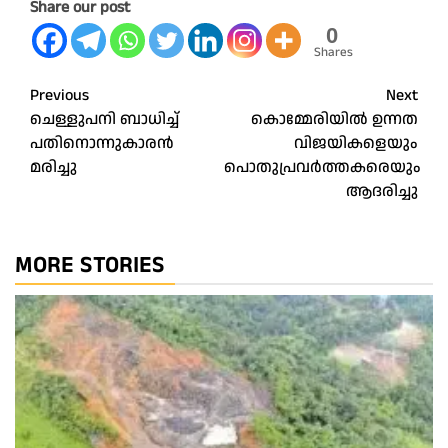
Share our post
0
Shares
Post
Previous
Next
ചെള്ളുപനി ബാധിച്ച്
കൊമ്മേരിയിൽ ഉന്നത
navigation
പതിനൊന്നുകാരൻ
വിജയികളെയും
മരിച്ചു
പൊതുപ്രവർത്തകരെയും
ആദരിച്ചു
MORE STORIES