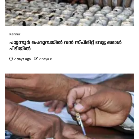
Kannur
പയ്യന്നൂർ പെരുമ്പയിൽ വൻ സ്‌പിരിറ്റ് വേട്ട; ഒരാൾ
പിടിയിൽ
2 days ago
vinaya k