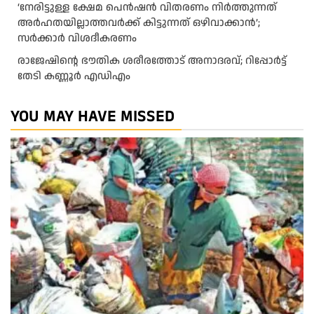
‘നേരിട്ടുള്ള ക്ഷേമ പെൻഷൻ വിതരണം നി‍‍ർത്തുന്നത്
അർഹതയില്ലാത്തവർക്ക് കിട്ടുന്നത് ഒഴിവാക്കാൻ’;
സർക്കാ‍ർ വിശദീകരണം
രാജേഷിന്റെ ഭൗതിക ശരീരത്തോട് അനാദരവ്; റിപ്പോർട്ട്
തേടി കണ്ണൂർ എഡിഎം
YOU MAY HAVE MISSED