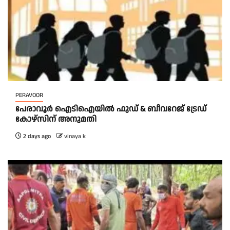
PERAVOOR
പേരാവൂർ ഐടിഐയിൽ ഫുഡ് & ബീവറേജ് ട്രേഡ്
കോഴ്സിന് അനുമതി
2 days ago
vinaya k