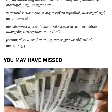
കണ്ടക്ടർക്കും ദാരുണാന്ത്യം
‘തൊണ്ടി’വാഹനങ്ങൾ ക്വാർട്ടേഴ്സ്‌ വളപ്പിൽ; പൊറുതിമുട്ടി
താമസക്കാർ
അധിക്ഷേപ പരാമര്‍ശം; ടി.ജി.മോഹന്‍ദാസിനെതിരെ
ചെറുവിരലനക്കാതെ പൊലീസ്
ഇസ്‍ലാമിക പണ്ഡിതൻ എ. അബ്ദുൽ ഹമീദ് മദീനി
അന്തരിച്ചു
YOU MAY HAVE MISSED