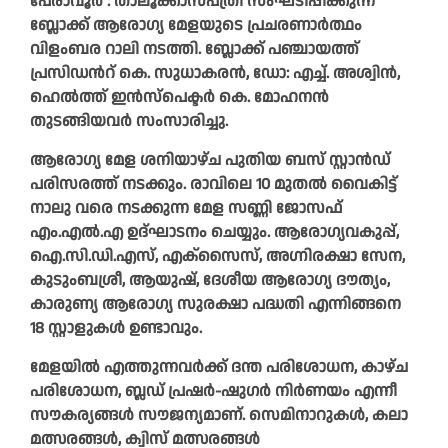
പേരാവൂർ : താലൂക്കാസ്പത്രി സംഘടിപ്പിക്കുന്ന
ബ്ലോക്ക് ആരോഗ്യ മേളയുടെ പ്രചരണാർത്ഥം
വിളംബര റാലി നടത്തി. ബ്ലോക്ക് പഞ്ചായത്ത്
പ്രസിഡൻറ് കെ. സുധാകരൻ, ഡോ: എച്ച്. അശ്വിൻ,
ഹെൽത്ത് ഇൻസ്പെക്ടർ കെ. മോഹനൻ
തുടങ്ങിയവർ സംസാരിച്ചു.
ആരോഗ്യ മേള ശനിയാഴ്ച പുതിയ ബസ് സ്റ്റാൻഡ്
പരിസരത്ത് നടക്കും. രാവിലെ 10 മുതൽ വൈകിട്ട്
നാലു വരെ നടക്കുന്ന മേള സണ്ണി ജോസഫ്
എം.എൽ.എ ഉദ്ഘാടനം ചെയ്യും. ആരോഗ്യവകുപ്പ്,
ഐ.സി.ഡി.എസ്, എക്‌സൈസ്, അഗ്നിരക്ഷാ സേന,
കുടുംബശ്രീ, ആയുഷ്, ദേശീയ ആരോഗ്യ ദൗത്യം,
കാരുണ്യ ആരോഗ്യ സുരക്ഷാ പദ്ധതി എന്നിങ്ങനെ
18 സ്റ്റാളുകൾ ഉണ്ടാവും.
മേളയിൽ എത്തുന്നവർക്ക് ദന്ത പരിശോധന, കാഴ്ച
പരിശോധന, ബ്ലഡ് പ്രഷർ-ഷുഗർ നിർണയം എന്നീ
സൗകര്യങ്ങൾ സൗജന്യമാണ്. സെമിനാറുകൾ, കലാ
മത്സരങ്ങൾ, ക്വിസ് മത്സരങ്ങൾ