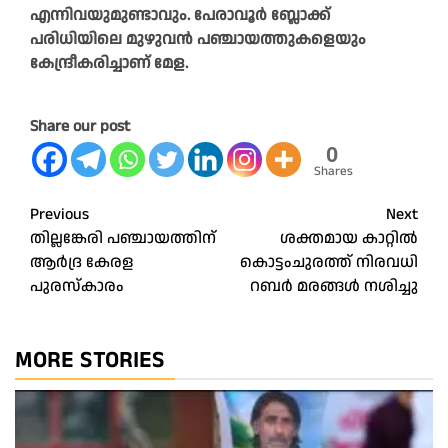
എന്നിവയുമുണ്ടാവും. പേരാവൂർ ബ്ലോക്ക്
പരിധിയിലെ മുഴുവൻ പഞ്ചായത്തുകളെയും
കേന്ദ്രീകരിച്ചാണ് മേള.
Share our post
0
Shares
Post
Previous
Next
തില്ലങ്കേരി പഞ്ചായത്തിന്
ശക്തമായ കാറ്റിൽ
navigation
ആർദ്ര കേരള
കൊട്ടംചുരത്ത് നിരവധി
പുരസ്കാരം
റബർ മരങ്ങൾ നശിച്ചു
MORE STORIES