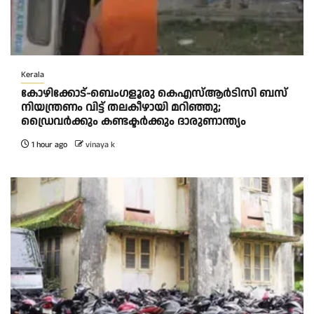
Kerala
കോഴിക്കോട്-ബെംഗളൂരു കെഎസ്ആര്‍ടിസി ബസ്
നിയന്ത്രണം വിട്ട് തലകീഴായി മറിഞ്ഞു;
ഡ്രെെവർക്കും കണ്ടക്ടർക്കും ദാരുണാന്ത്യം
1 hour ago
vinaya k