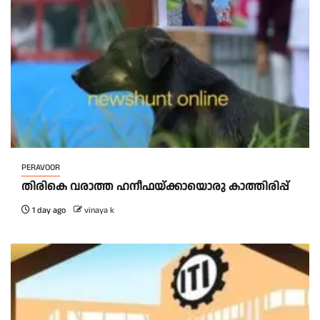
PERAVOOR
തിരികെ വരാത്ത ഹനീഫയ്ക്കായൊരു കാത്തിരിപ്പ്
1 day ago
vinaya k