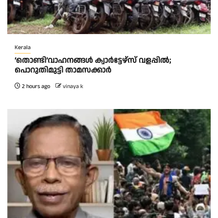
Kerala
‘തൊണ്ടി’വാഹനങ്ങൾ ക്വാർട്ടേഴ്സ്‌ വളപ്പിൽ;
പൊറുതിമുട്ടി താമസക്കാർ
2 hours ago
vinaya k