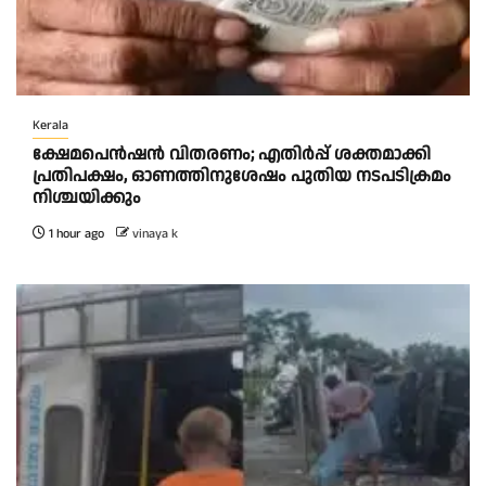
Kerala
ക്ഷേമപെൻഷൻ വിതരണം; എതിർപ്പ് ശക്തമാക്കി
പ്രതിപക്ഷം, ഓണത്തിനുശേഷം പുതിയ നടപടിക്രമം
നിശ്ചയിക്കും
1 hour ago
vinaya k