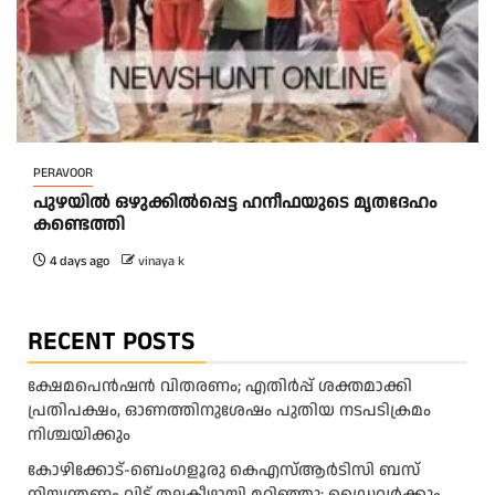
PERAVOOR
പുഴയിൽ ഒഴുക്കിൽപ്പെട്ട ഹനീഫയുടെ മൃതദേഹം
കണ്ടെത്തി
4 days ago
vinaya k
RECENT POSTS
ക്ഷേമപെൻഷൻ വിതരണം; എതിർപ്പ് ശക്തമാക്കി
പ്രതിപക്ഷം, ഓണത്തിനുശേഷം പുതിയ നടപടിക്രമം
നിശ്ചയിക്കും
കോഴിക്കോട്-ബെംഗളൂരു കെഎസ്ആര്‍ടിസി ബസ്
നിയന്ത്രണം വിട്ട് തലകീഴായി മറിഞ്ഞു; ഡ്രെെവർക്കും