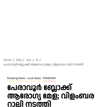
Home
2022
July
15
പേരാവൂർ ബ്ലോക്ക് ആരോഗ്യ മേള; വിളംബര റാലി നടത്തി
Breaking News
Local News
PERAVOOR
പേരാവൂർ ബ്ലോക്ക്
ആരോഗ്യ മേള; വിളംബര
റാലി നടത്തി