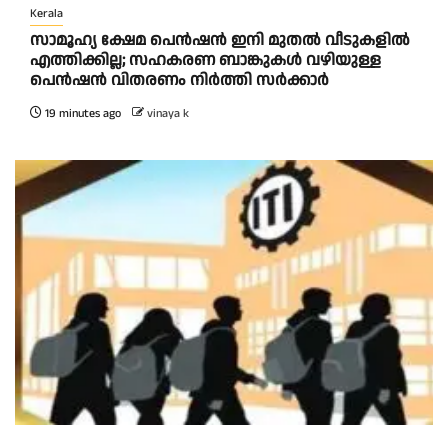
Kerala
സാമൂഹ്യ ക്ഷേമ പെൻഷൻ ഇനി മുതൽ വീടുകളിൽ
എത്തിക്കില്ല; സഹകരണ ബാങ്കുകൾ വഴിയുള്ള
പെൻഷൻ വിതരണം നിർത്തി സർക്കാർ
19 minutes ago
vinaya k