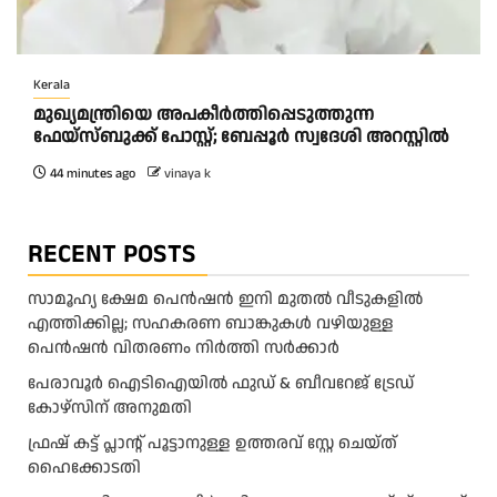
Kerala
മുഖ്യമന്ത്രിയെ അപകീർത്തിപ്പെടുത്തുന്ന
ഫേയ്സ്ബുക്ക് പോസ്റ്റ്; ബേപ്പൂർ സ്വദേശി അറസ്റ്റിൽ
44 minutes ago
vinaya k
RECENT POSTS
സാമൂഹ്യ ക്ഷേമ പെൻഷൻ ഇനി മുതൽ വീടുകളിൽ
എത്തിക്കില്ല; സഹകരണ ബാങ്കുകൾ വഴിയുള്ള
പെൻഷൻ വിതരണം നിർത്തി സർക്കാർ
പേരാവൂർ ഐടിഐയിൽ ഫുഡ് & ബീവറേജ് ട്രേഡ്
കോഴ്സിന് അനുമതി
ഫ്രഷ് കട്ട് പ്ലാന്റ് പൂട്ടാനുള്ള ഉത്തരവ് സ്റ്റേ ചെയ്ത്
ഹൈക്കോടതി