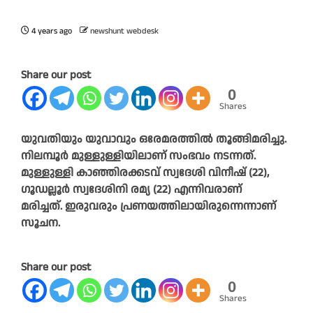
4 years ago
newshunt webdesk
Share our post
0
Shares
യുവതിയും യുവാവും ഒരേമരത്തിൽ തൂങ്ങിമരിച്ചു.
നിലമ്പൂർ മുള്ളുള്ളിയിലാണ് സംഭവം നടന്നത്.
മുള്ളുള്ളി കാഞ്ഞിരക്കടവ് സ്വദേശി വിനീഷ് (22),
ഗൂഡല്ലൂർ സ്വദേശിനി രമ്യ (22) എന്നിവരാണ്
മരിച്ചത്. ഇരുവരും പ്രണയത്തിലായിരുന്നെന്നാണ്
സൂചന.
Share our post
0
Shares