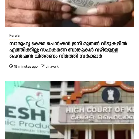
Kerala
സാമൂഹ്യ ക്ഷേമ പെൻഷൻ ഇനി മുതൽ വീടുകളിൽ
എത്തിക്കില്ല; സഹകരണ ബാങ്കുകൾ വഴിയുള്ള
പെൻഷൻ വിതരണം നിർത്തി സർക്കാർ
19 minutes ago
vinaya k