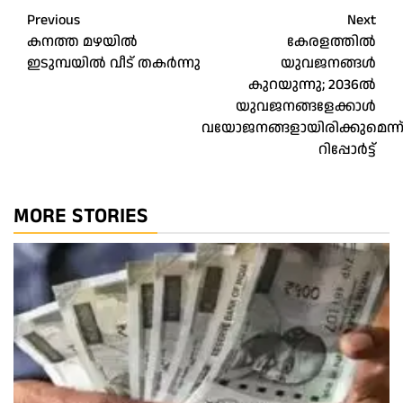
Post
Previous
Next
കനത്ത മഴയിൽ
കേരളത്തിൽ
navigation
ഇടുമ്പയിൽ വീട് തകർന്നു
യുവജനങ്ങൾ
കുറയുന്നു; 2036ൽ
യുവജനങ്ങ​ളേക്കാൾ
വയോജനങ്ങളായിരിക്കുമെന്ന
റിപ്പോർട്ട്
MORE STORIES