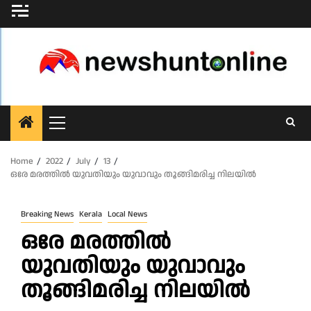
Skip
to
content
Primary
Menu
Home
2022
July
13
ഒരേ മരത്തിൽ യുവതിയും യുവാവും തൂങ്ങിമരിച്ച നിലയിൽ
Breaking News
Kerala
Local News
ഒരേ മരത്തിൽ
യുവതിയും യുവാവും
തൂങ്ങിമരിച്ച നിലയിൽ