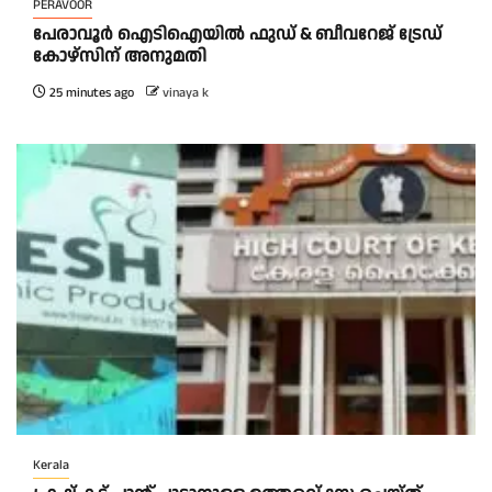
PERAVOOR
പേരാവൂർ ഐടിഐയിൽ ഫുഡ് & ബീവറേജ് ട്രേഡ്
കോഴ്സിന് അനുമതി
25 minutes ago
vinaya k
Kerala