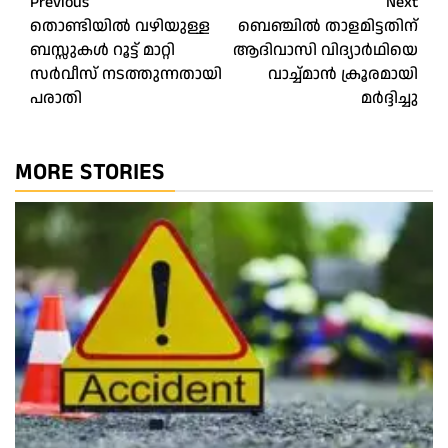
Post
Previous
Next
തൊണ്ടിയിൽ വഴിയുള്ള
ബെഞ്ചിൽ താളമിട്ടതിന്‌
navigation
ബസ്സുകൾ റൂട്ട് മാറ്റി
ആദിവാസി വിദ്യാര്‍ഥിയെ
സർവീസ് നടത്തുന്നതായി
വാച്ച്‌മാൻ ക്രൂരമായി
പരാതി
മർദ്ദിച്ചു
MORE STORIES