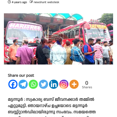
4 years ago
newshunt webdesk
Share our post
0
Shares
മട്ടന്നൂർ : സ്വകാര്യ ബസ് ജീവനക്കാർ തമ്മിൽ
ഏറ്റുമുട്ടി. ഞായറാഴ്‌ച ഉച്ചയോടെ മട്ടന്നൂർ
ബസ്സ്റ്റാന്‍ഡിലായിരുന്നു സംഭവം. സമയത്തെ