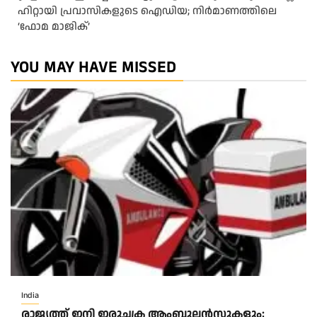
ഹിറ്റായി പ്രവാസികളുടെ ഐഡിയ; നിർമാണത്തിലെ
‘ഫോമ മാജിക്’
YOU MAY HAVE MISSED
India
രാജ്യത്ത് ഇനി ഇരുചക്ര ആംബുലന്‍സുകളും;