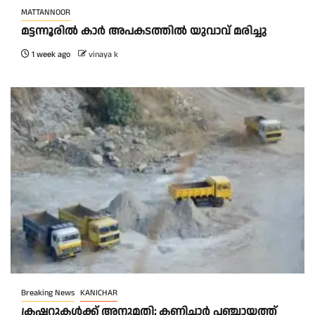
MATTANNOOR
മട്ടന്നൂരിൽ കാർ അപകടത്തിൽ യുവാവ് മരിച്ചു
1 week ago
vinaya k
Breaking News
KANICHAR
ക്രഷറുകൾക്ക് അനുമതി; കണിച്ചാർ പഞ്ചായത്ത്