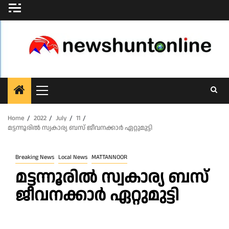
Skip
to
content
Primary
Menu
Home
2022
July
11
മട്ടന്നൂരില്‍ സ്വകാര്യ ബസ് ജീവനക്കാർ ഏറ്റുമുട്ടി
Breaking News
Local News
MATTANNOOR
മട്ടന്നൂരില്‍ സ്വകാര്യ ബസ്
ജീവനക്കാർ ഏറ്റുമുട്ടി