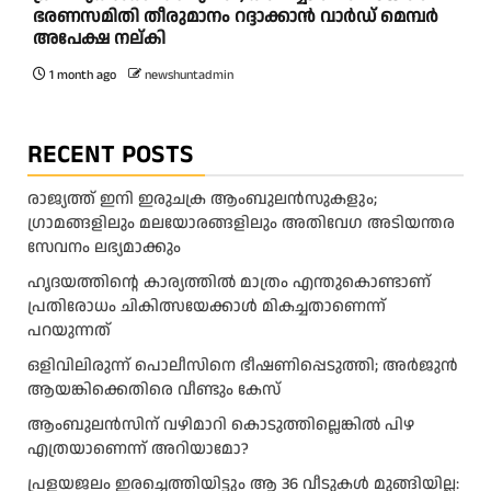
ഭരണസമിതി തീരുമാനം റദ്ദാക്കാൻ വാർഡ് മെമ്പർ
അപേക്ഷ നല്കി
1 month ago
newshuntadmin
RECENT POSTS
രാജ്യത്ത് ഇനി ഇരുചക്ര ആംബുലന്‍സുകളും;
ഗ്രാമങ്ങളിലും മലയോരങ്ങളിലും അതിവേഗ അടിയന്തര
സേവനം ലഭ്യമാക്കും
ഹൃദയത്തിന്റെ കാര്യത്തിൽ മാത്രം എന്തുകൊണ്ടാണ്
പ്രതിരോധം ചികിത്സയേക്കാൾ മികച്ചതാണെന്ന്
പറയുന്നത്
ഒളിവിലിരുന്ന് പൊലീസിനെ ഭീഷണിപ്പെടുത്തി; അർജുൻ
ആയങ്കിക്കെതിരെ വീണ്ടും കേസ്
ആംബുലന്‍സിന് വഴിമാറി കൊടുത്തില്ലെങ്കില്‍ പിഴ
എത്രയാണെന്ന് അറിയാമോ?
പ്രളയജലം ഇരച്ചെത്തിയിട്ടും ആ 36 വീടുകൾ മുങ്ങിയില്ല: