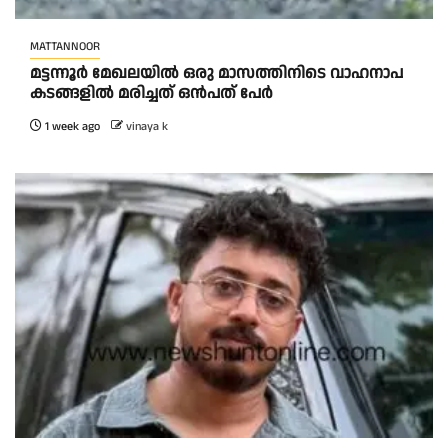
MATTANNOOR
മ​ട്ട​ന്നൂ​ർ മേ​ഖ​ല​യി​ൽ ഒ​രു മാ​സ​ത്തി​നി​ടെ വാ​ഹ​നാ​പ​
ക​ട​ങ്ങ​ളി​ൽ മ​രി​ച്ച​ത് ഒൻപത് പേർ
1 week ago
vinaya k