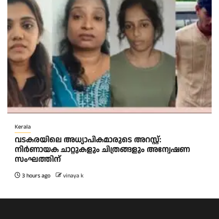
Kerala
വടകരയിലെ അധ്യാപികമാരുടെ അറസ്റ്റ്:
നിർണായക ചാറ്റുകളും ചിത്രങ്ങളും അന്വേഷണ
സംഘത്തിന്
3 hours ago
vinaya k