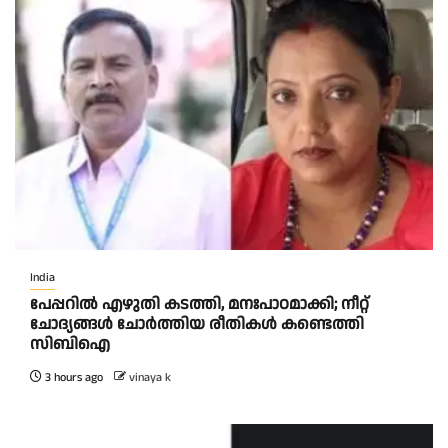
India
പേപ്പറിൽ എഴുതി കടത്തി, മനഃപാഠമാക്കി; നീറ്റ്
ചോദ്യങ്ങൾ ചോർത്തിയ രീതികൾ കണ്ടെത്തി
സിബിഐ
3 hours ago
vinaya k