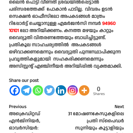
ലൈൻ പൊട്ടി വീണത് ശ്രദ്ധയിൽപ്പെട്ടാൽ
പരിസരത്തേക്ക് പോകാൻ പാടില്ല. വിവരം ഉടൻ
സെക്ഷൻ ഓഫീസിലോ അപകടങ്ങൾ മാത്രം
റിപ്പോർട്ട് ചെയ്യാനുള്ള എമർജൻസി നമ്പർ
94960
10101
ലോ അറിയിക്കണം. കനത്ത മഴയും കാറ്റും
വൈദ്യുതി വിതരണത്തേയും ബാധിച്ചിട്ടുണ്ട്.
പ്രതികൂല സാഹചര്യത്തിൽ അപകടങ്ങൾ
ഒഴിവാക്കണമെന്നും വൈദ്യുതി പുനഃസ്ഥാപിക്കുന്ന
പ്രവൃത്തികളുമായി സഹകരിക്കണമെന്നും
അസിസ്റ്റന്റ് എഞ്ചിനീയർ അറിയിപ്പിൽ വ്യക്തമാക്കി.
Share our post
0
Shares
Post
Previous
Next
അക്രെഡിറ്റഡ്
31 മോഷണകേസുകളിലെ
navigation
എൻജിനിയർ,
പ്രതി സ്പൈഡർ
ഓവർസിയർ:
സുനിയും കൂട്ടാളിയും