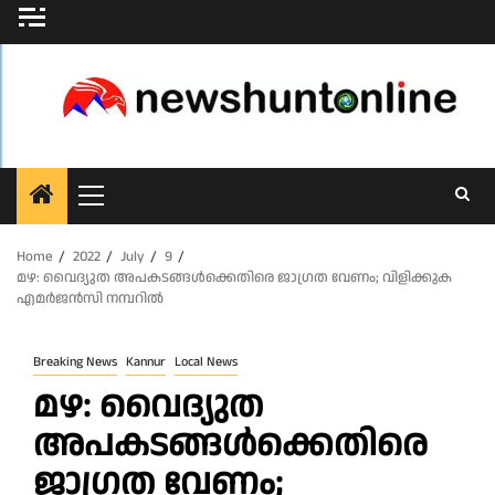
Skip
to
content
Primary
Menu
Home
2022
July
9
മഴ: വൈദ്യുത അപകടങ്ങൾക്കെതിരെ ജാഗ്രത വേണം; വിളിക്കുക
എമർജൻസി നമ്പറിൽ
Breaking News
Kannur
Local News
മഴ: വൈദ്യുത
അപകടങ്ങൾക്കെതിരെ
ജാഗ്രത വേണം;