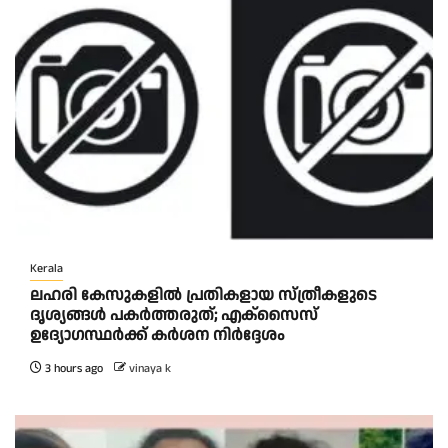
Kerala
ലഹരി കേസുകളിൽ പ്രതികളായ സ്ത്രീകളുടെ
ദൃശ്യങ്ങൾ പകർത്തരുത്; എക്‌സൈസ്
ഉദ്യോഗസ്ഥർക്ക് കർശന നിർദ്ദേശം
3 hours ago
vinaya k