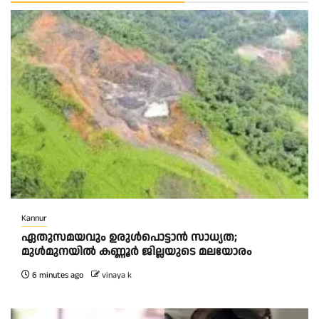
Kannur
ഏതുസമയവും ഉരുൾപൊട്ടാൻ സാധ്യത;
മുൾമുനയിൽ കണ്ണൂർ ജില്ലയുടെ മലയോരം
6 minutes ago
vinaya k