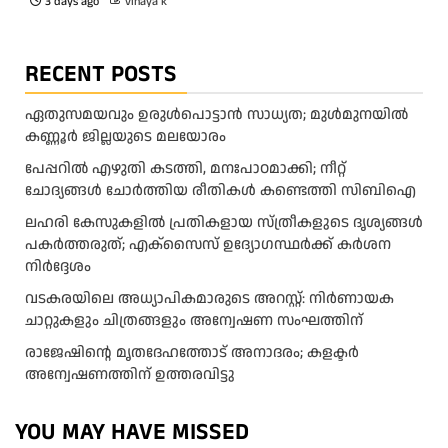
3 days ago
vinaya k
RECENT POSTS
ഏതുസമയവും ഉരുൾപൊട്ടാൻ സാധ്യത; മുൾമുനയിൽ
കണ്ണൂർ ജില്ലയുടെ മലയോരം
പേപ്പറിൽ എഴുതി കടത്തി, മനഃപാഠമാക്കി; നീറ്റ്
ചോദ്യങ്ങൾ ചോർത്തിയ രീതികൾ കണ്ടെത്തി സിബിഐ
ലഹരി കേസുകളിൽ പ്രതികളായ സ്ത്രീകളുടെ ദൃശ്യങ്ങൾ
പകർത്തരുത്; എക്‌സൈസ് ഉദ്യോഗസ്ഥർക്ക് കർശന
നിർദ്ദേശം
വടകരയിലെ അധ്യാപികമാരുടെ അറസ്റ്റ്: നിർണായക
ചാറ്റുകളും ചിത്രങ്ങളും അന്വേഷണ സംഘത്തിന്
രാജേഷിന്റെ മൃതദേഹത്തോട് അനാദരം; കളക്ടർ
അന്വേഷണത്തിന് ഉത്തരവിട്ടു
YOU MAY HAVE MISSED