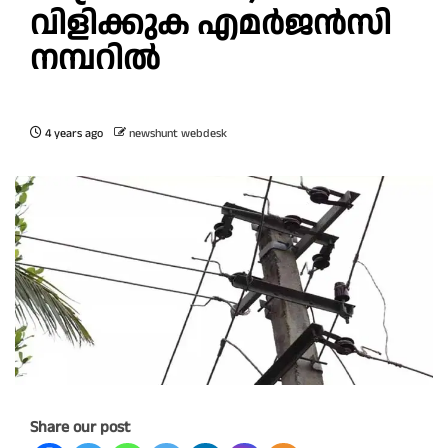
വിളിക്കുക എമർജൻസി
നമ്പറിൽ
4 years ago
newshunt webdesk
Share our post