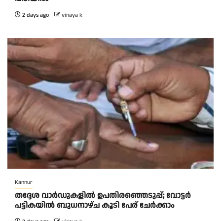
2 days ago
vinaya k
Kannur
തദ്ദേശ വാർഡുകളിൽ ഉപതിരഞ്ഞെടുപ്പ്; വോട്ടർ
പട്ടികയിൽ ബുധനാഴ്ച കൂടി പേര് ചേർക്കാം