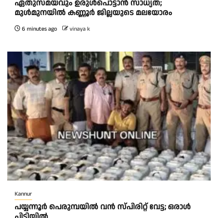
ഏതുസമയവും ഉരുൾപൊട്ടാൻ സാധ്യത;
മുൾമുനയിൽ കണ്ണൂർ ജില്ലയുടെ മലയോരം
6 minutes ago
vinaya k
Kannur
പയ്യന്നൂർ പെരുമ്പയിൽ വൻ സ്‌പിരിറ്റ് വേട്ട; ഒരാൾ
പിടിയിൽ